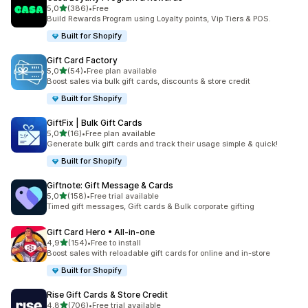
na 5 gwiazdek
5,0
(386)
•
Free
Łączna liczba recenzji: 386
Build Rewards Program using Loyalty points, Vip Tiers & POS.
Built for Shopify
Gift Card Factory
na 5 gwiazdek
5,0
(54)
•
Free plan available
Łączna liczba recenzji: 54
Boost sales via bulk gift cards, discounts & store credit
Built for Shopify
GiftFix | Bulk Gift Cards
na 5 gwiazdek
5,0
(16)
•
Free plan available
Łączna liczba recenzji: 16
Generate bulk gift cards and track their usage simple & quick!
Built for Shopify
Giftnote: Gift Message & Cards
na 5 gwiazdek
5,0
(158)
•
Free trial available
Łączna liczba recenzji: 158
Timed gift messages, Gift cards & Bulk corporate gifting
Gift Card Hero • All‑in‑one
na 5 gwiazdek
4,9
(154)
•
Free to install
Łączna liczba recenzji: 154
Boost sales with reloadable gift cards for online and in-store
Built for Shopify
Rise Gift Cards & Store Credit
na 5 gwiazdek
4,8
(706)
•
Free trial available