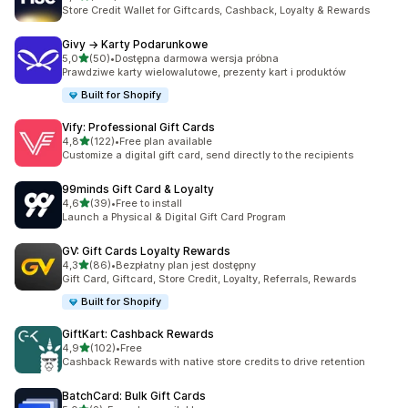
Łączna liczba recenzji: 706
Store Credit Wallet for Giftcards, Cashback, Loyalty & Rewards
Givy → Karty Podarunkowe
na 5 gwiazdek
5,0
(50)
•
Dostępna darmowa wersja próbna
Łączna liczba recenzji: 50
Prawdziwe karty wielowalutowe, prezenty kart i produktów
Built for Shopify
Vify: Professional Gift Cards
na 5 gwiazdek
4,8
(122)
•
Free plan available
Łączna liczba recenzji: 122
Customize a digital gift card, send directly to the recipients
99minds Gift Card & Loyalty
na 5 gwiazdek
4,6
(39)
•
Free to install
Łączna liczba recenzji: 39
Launch a Physical & Digital Gift Card Program
GV: Gift Cards Loyalty Rewards
na 5 gwiazdek
4,3
(86)
•
Bezpłatny plan jest dostępny
Łączna liczba recenzji: 86
Gift Card, Giftcard, Store Credit, Loyalty, Referrals, Rewards
Built for Shopify
GiftKart: Cashback Rewards
na 5 gwiazdek
4,9
(102)
•
Free
Łączna liczba recenzji: 102
Cashback Rewards with native store credits to drive retention
BatchCard: Bulk Gift Cards