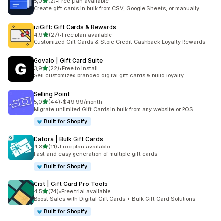
na 5 gwiazdek
5,0
(2)
•
Free plan available
Łączna liczba recenzji: 2
Create gift cards in bulk from CSV, Google Sheets, or manually
iziGift: Gift Cards & Rewards
na 5 gwiazdek
4,9
(27)
•
Free plan available
Łączna liczba recenzji: 27
Customized Gift Cards & Store Credit Cashback Loyalty Rewards
Govalo | Gift Card Suite
na 5 gwiazdek
3,9
(22)
•
Free to install
Łączna liczba recenzji: 22
Sell customized branded digital gift cards & build loyalty
Selling Point
na 5 gwiazdek
5,0
(44)
•
$49.99/month
Łączna liczba recenzji: 44
Migrate unlimited Gift Cards in bulk from any website or POS
Built for Shopify
Datora | Bulk Gift Cards
na 5 gwiazdek
4,3
(11)
•
Free plan available
Łączna liczba recenzji: 11
Fast and easy generation of multiple gift cards
Built for Shopify
Gist | Gift Card Pro Tools
na 5 gwiazdek
4,5
(74)
•
Free trial available
Łączna liczba recenzji: 74
Boost Sales with Digital Gift Cards + Bulk Gift Card Solutions
Built for Shopify