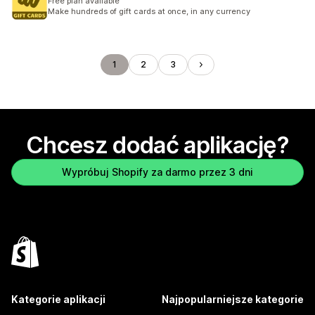
Free plan available
Make hundreds of gift cards at once, in any currency
1
2
3
Chcesz dodać aplikację?
Wypróbuj Shopify za darmo przez 3 dni
Kategorie aplikacji
Najpopularniejsze kategorie