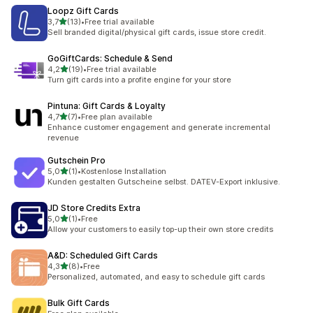
Loopz Gift Cards
na 5 gwiazdek
3,7
(13)
•
Free trial available
Łączna liczba recenzji: 13
Sell branded digital/physical gift cards, issue store credit.
GoGiftCards: Schedule & Send
na 5 gwiazdek
4,2
(19)
•
Free trial available
Łączna liczba recenzji: 19
Turn gift cards into a profite engine for your store
Pintuna: Gift Cards & Loyalty
na 5 gwiazdek
4,7
(7)
•
Free plan available
Łączna liczba recenzji: 7
Enhance customer engagement and generate incremental
revenue
Gutschein Pro
na 5 gwiazdek
5,0
(1)
•
Kostenlose Installation
Łączna liczba recenzji: 1
Kunden gestalten Gutscheine selbst. DATEV-Export inklusive.
JD Store Credits Extra
na 5 gwiazdek
5,0
(1)
•
Free
Łączna liczba recenzji: 1
Allow your customers to easily top-up their own store credits
A&D: Scheduled Gift Cards
na 5 gwiazdek
4,3
(8)
•
Free
Łączna liczba recenzji: 8
Personalized, automated, and easy to schedule gift cards
Bulk Gift Cards