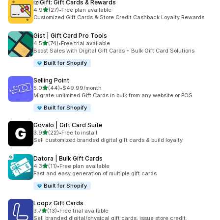
iziGift: Gift Cards & Rewards
별 5개 중
4.9
(27)
•
Free plan available
총 리뷰 27개
Customized Gift Cards & Store Credit Cashback Loyalty Rewards
Gist | Gift Card Pro Tools
별 5개 중
4.5
(74)
•
Free trial available
총 리뷰 74개
Boost Sales with Digital Gift Cards + Bulk Gift Card Solutions
Built for Shopify
Selling Point
별 5개 중
5.0
(44)
•
$49.99/month
총 리뷰 44개
Migrate unlimited Gift Cards in bulk from any website or POS
Built for Shopify
Govalo | Gift Card Suite
별 5개 중
3.9
(22)
•
Free to install
총 리뷰 22개
Sell customized branded digital gift cards & build loyalty
Datora | Bulk Gift Cards
별 5개 중
4.3
(11)
•
Free plan available
총 리뷰 11개
Fast and easy generation of multiple gift cards
Built for Shopify
Loopz Gift Cards
별 5개 중
3.7
(13)
•
Free trial available
총 리뷰 13개
Sell branded digital/physical gift cards, issue store credit.