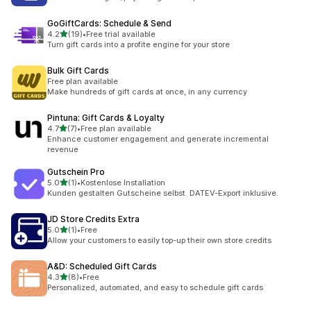
GoGiftCards: Schedule & Send
별 5개 중
4.2
(19)
•
Free trial available
총 리뷰 19개
Turn gift cards into a profite engine for your store
Bulk Gift Cards
Free plan available
Make hundreds of gift cards at once, in any currency
Pintuna: Gift Cards & Loyalty
별 5개 중
4.7
(7)
•
Free plan available
총 리뷰 7개
Enhance customer engagement and generate incremental
revenue
Gutschein Pro
별 5개 중
5.0
(1)
•
Kostenlose Installation
총 리뷰 1개
Kunden gestalten Gutscheine selbst. DATEV-Export inklusive.
JD Store Credits Extra
별 5개 중
5.0
(1)
•
Free
총 리뷰 1개
Allow your customers to easily top-up their own store credits
A&D: Scheduled Gift Cards
별 5개 중
4.3
(8)
•
Free
총 리뷰 8개
Personalized, automated, and easy to schedule gift cards