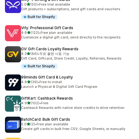
별 5개 중
5.0
(50)
•
Free trial available
총 리뷰 50개
Gift products + subscriptions, send gift cards and vouchers
Built for Shopify
Vify: Professional Gift Cards
별 5개 중
4.8
(122)
•
Free plan available
총 리뷰 122개
Customize a digital gift card, send directly to the recipients
GV: Gift Cards Loyalty Rewards
별 5개 중
4.3
(86)
•
무료 플랜 사용 가능
총 리뷰 86개
Gift Card, Giftcard, Store Credit, Loyalty, Referrals, Rewards
Built for Shopify
99minds Gift Card & Loyalty
별 5개 중
4.6
(39)
•
Free to install
총 리뷰 39개
Launch a Physical & Digital Gift Card Program
GiftKart: Cashback Rewards
별 5개 중
4.9
(102)
•
Free
총 리뷰 102개
Cashback Rewards with native store credits to drive retention
BatchCard: Bulk Gift Cards
별 5개 중
5.0
(2)
•
Free plan available
총 리뷰 2개
Create gift cards in bulk from CSV, Google Sheets, or manually