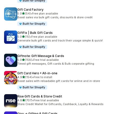
Built for Shopify
Gift Card Factory
별 5개 중
5.0
(54)
•
Free plan available
총 리뷰 54개
Boost sales via bulk gift cards, discounts & store credit
Built for Shopify
GiftFix | Bulk Gift Cards
별 5개 중
5.0
(15)
•
Free plan available
총 리뷰 15개
Generate bulk gift cards and track their usage simple & quick!
Built for Shopify
Giftnote: Gift Message & Cards
별 5개 중
5.0
(158)
•
Free trial available
총 리뷰 158개
Timed gift messages, Gift cards & Bulk corporate gifting
Gift Card Hero • All‑in‑one
별 5개 중
4.9
(154)
•
Free to install
총 리뷰 154개
Boost sales with reloadable gift cards for online and in-store
Built for Shopify
Rise Gift Cards & Store Credit
별 5개 중
4.8
(707)
•
Free trial available
총 리뷰 707개
Store Credit Wallet for Giftcards, Cashback, Loyalty & Rewards
Givy → Gifting & Gift Cards