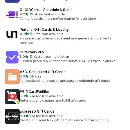
GoGiftCards: Schedule & Send
별 5개 중
4.2
(19)
•
Free trial available
총 리뷰 19개
Turn gift cards into a profite engine for your store
Pintuna: Gift Cards & Loyalty
별 5개 중
4.7
(7)
•
Free plan available
총 리뷰 7개
Enhance customer engagement and generate incremental
revenue
Gutschein Pro
별 5개 중
5.0
(1)
•
Kostenlose Installation
총 리뷰 1개
Kunden gestalten Gutscheine selbst. DATEV-Export inklusive.
A&D: Scheduled Gift Cards
별 5개 중
4.3
(8)
•
Free
총 리뷰 8개
Personalized, automated, and easy to schedule gift cards
#GiftCardFulfiller
별 5개 중
5.0
(2)
•
Free trial available
총 리뷰 2개
Automatically capture and fulfill gift cards
Expresso Gift Cards
별 5개 중
4.4
(7)
•
Free trial available
총 리뷰 7개
Create and send bulk gift cards to customers in seconds