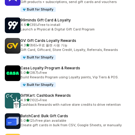
Gift products + subscriptions, send gift cards and vouchers
Built for Shopify
99minds Gift Card & Loyalty
별 5개 중
4.6
(39)
•
Free to install
총 리뷰 39개
Launch a Physical & Digital Gift Card Program
GV: Gift Cards Loyalty Rewards
별 5개 중
4.3
(86)
•
무료 플랜 사용 가능
총 리뷰 86개
Gift Card, Giftcard, Store Credit, Loyalty, Referrals, Rewards
Built for Shopify
Casa Loyalty Program & Rewards
별 5개 중
5.0
(387)
•
Free
총 리뷰 387개
Build Rewards Program using Loyalty points, Vip Tiers & POS.
Built for Shopify
GiftKart: Cashback Rewards
별 5개 중
4.9
(102)
•
Free
총 리뷰 102개
Cashback Rewards with native store credits to drive retention
BatchCard: Bulk Gift Cards
별 5개 중
5.0
(2)
•
Free plan available
총 리뷰 2개
Create gift cards in bulk from CSV, Google Sheets, or manually