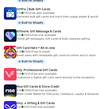
Built for Shopify
GiftFix | Bulk Gift Cards
별 5개 중
5.0
(15)
•
Free plan available
총 리뷰 15개
Generate bulk gift cards and track their usage simple & quick!
Built for Shopify
Giftnote: Gift Message & Cards
별 5개 중
5.0
(158)
•
Free trial available
총 리뷰 158개
Timed gift messages, Gift cards & Bulk corporate gifting
Gift Card Hero • All‑in‑one
별 5개 중
4.9
(154)
•
Free to install
총 리뷰 154개
Boost sales with reloadable gift cards for online and in-store
Built for Shopify
Vify: Professional Gift Cards
별 5개 중
4.8
(122)
•
Free plan available
총 리뷰 122개
Customize a digital gift card, send directly to the recipients
Rise Gift Cards & Store Credit
별 5개 중
4.8
(706)
•
Free trial available
총 리뷰 706개
Store Credit Wallet for Giftcards, Cashback, Loyalty & Rewards
Givy → Gifting & Gift Cards
별 5개 중
5.0
(50)
•
Free trial available
총 리뷰 50개