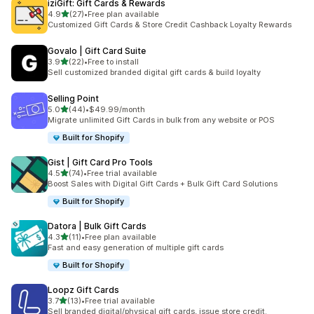
iziGift: Gift Cards & Rewards
별 5개 중
4.9
(27)
•
Free plan available
총 리뷰 27개
Customized Gift Cards & Store Credit Cashback Loyalty Rewards
Govalo | Gift Card Suite
별 5개 중
3.9
(22)
•
Free to install
총 리뷰 22개
Sell customized branded digital gift cards & build loyalty
Selling Point
별 5개 중
5.0
(44)
•
$49.99/month
총 리뷰 44개
Migrate unlimited Gift Cards in bulk from any website or POS
Built for Shopify
Gist | Gift Card Pro Tools
별 5개 중
4.5
(74)
•
Free trial available
총 리뷰 74개
Boost Sales with Digital Gift Cards + Bulk Gift Card Solutions
Built for Shopify
Datora | Bulk Gift Cards
별 5개 중
4.3
(11)
•
Free plan available
총 리뷰 11개
Fast and easy generation of multiple gift cards
Built for Shopify
Loopz Gift Cards
별 5개 중
3.7
(13)
•
Free trial available
총 리뷰 13개
Sell branded digital/physical gift cards, issue store credit.