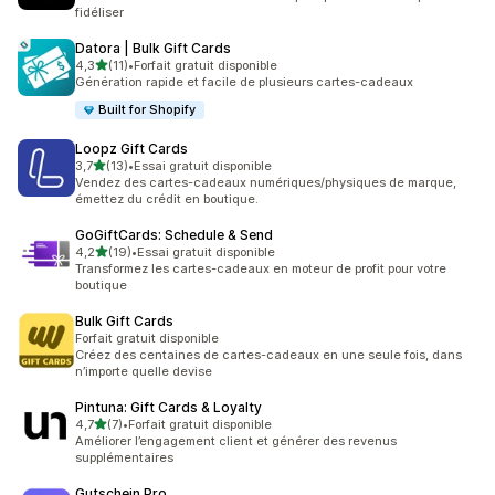
fidéliser
Datora | Bulk Gift Cards
étoile(s) sur 5
4,3
(11)
•
Forfait gratuit disponible
11 avis au total
Génération rapide et facile de plusieurs cartes-cadeaux
Built for Shopify
Loopz Gift Cards
étoile(s) sur 5
3,7
(13)
•
Essai gratuit disponible
13 avis au total
Vendez des cartes-cadeaux numériques/physiques de marque,
émettez du crédit en boutique.
GoGiftCards: Schedule & Send
étoile(s) sur 5
4,2
(19)
•
Essai gratuit disponible
19 avis au total
Transformez les cartes-cadeaux en moteur de profit pour votre
boutique
Bulk Gift Cards
Forfait gratuit disponible
Créez des centaines de cartes-cadeaux en une seule fois, dans
n’importe quelle devise
Pintuna: Gift Cards & Loyalty
étoile(s) sur 5
4,7
(7)
•
Forfait gratuit disponible
7 avis au total
Améliorer l’engagement client et générer des revenus
supplémentaires
Gutschein Pro