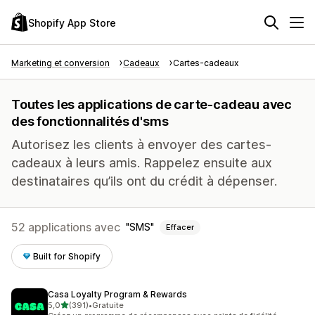
Shopify App Store
Marketing et conversion
Cadeaux
Cartes-cadeaux
Toutes les applications de carte-cadeau avec
des fonctionnalités d'sms
Autorisez les clients à envoyer des cartes-
cadeaux à leurs amis. Rappelez ensuite aux
destinataires qu’ils ont du crédit à dépenser.
52 applications avec
SMS
Effacer
Built for Shopify
Casa Loyalty Program & Rewards
étoile(s) sur 5
5,0
(391)
•
Gratuite
391 avis au total