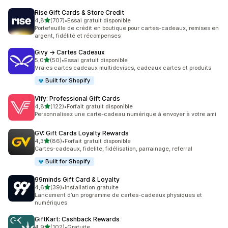
Rise Gift Cards & Store Credit
étoile(s) sur 5
4,8
(707)
•
Essai gratuit disponible
707 avis au total
Portefeuille de crédit en boutique pour cartes-cadeaux, remises en
argent, fidélité et récompenses
Givy → Cartes Cadeaux
étoile(s) sur 5
5,0
(50)
•
Essai gratuit disponible
50 avis au total
Vraies cartes cadeaux multidevises, cadeaux cartes et produits
Built for Shopify
Vify: Professional Gift Cards
étoile(s) sur 5
4,8
(122)
•
Forfait gratuit disponible
122 avis au total
Personnalisez une carte-cadeau numérique à envoyer à votre ami
GV: Gift Cards Loyalty Rewards
étoile(s) sur 5
4,3
(86)
•
Forfait gratuit disponible
86 avis au total
Cartes-cadeaux, fidelite, fidélisation, parrainage, referral
Built for Shopify
99minds Gift Card & Loyalty
étoile(s) sur 5
4,6
(39)
•
Installation gratuite
39 avis au total
Lancement d’un programme de cartes-cadeaux physiques et
numériques
GiftKart: Cashback Rewards
étoile(s) sur 5
4,9
(102)
•
Gratuite