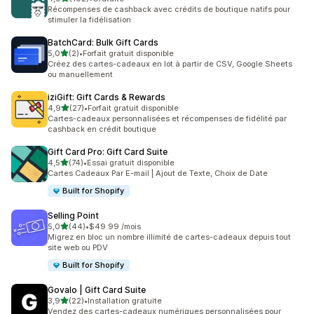
102 avis au total
Récompenses de cashback avec crédits de boutique natifs pour
stimuler la fidélisation
BatchCard: Bulk Gift Cards
étoile(s) sur 5
5,0
(2)
•
Forfait gratuit disponible
2 avis au total
Créez des cartes-cadeaux en lot à partir de CSV, Google Sheets
ou manuellement
iziGift: Gift Cards & Rewards
étoile(s) sur 5
4,9
(27)
•
Forfait gratuit disponible
27 avis au total
Cartes-cadeaux personnalisées et récompenses de fidélité par
cashback en crédit boutique
Gift Card Pro: Gift Card Suite
étoile(s) sur 5
4,5
(74)
•
Essai gratuit disponible
74 avis au total
Cartes Cadeaux Par E-mail | Ajout de Texte, Choix de Date
Built for Shopify
Selling Point
étoile(s) sur 5
5,0
(44)
•
$49.99 /mois
44 avis au total
Migrez en bloc un nombre illimité de cartes-cadeaux depuis tout
site web ou PDV
Built for Shopify
Govalo | Gift Card Suite
étoile(s) sur 5
3,9
(22)
•
Installation gratuite
22 avis au total
Vendez des cartes-cadeaux numériques personnalisées pour