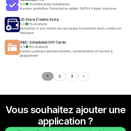
étoile(s) sur 5
5,0
(1)
•
Kostenlose Installation
1 avis au total
Kunden gestalten Gutscheine selbst. DATEV-Export inklusive.
JD Store Credits Extra
étoile(s) sur 5
5,0
(1)
•
Gratuite
1 avis au total
Permettez à vos clients de recharger facilement leurs crédits en
boutique
A&D: Scheduled Gift Cards
étoile(s) sur 5
4,3
(8)
•
Gratuite
8 avis au total
Cartes-cadeaux personnalisées, automatisées et faciles à
programmer
1
2
3
Vous souhaitez ajouter une
application ?