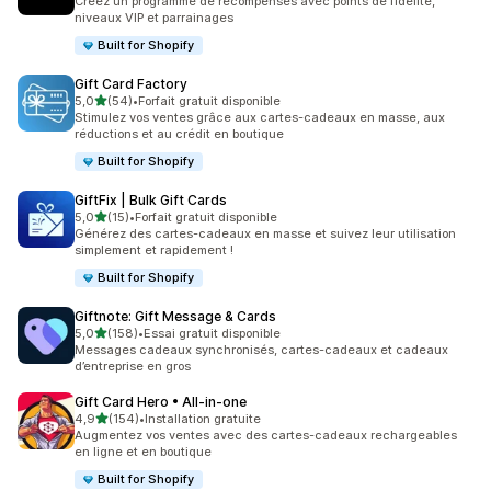
Créez un programme de récompenses avec points de fidélité,
niveaux VIP et parrainages
Built for Shopify
Gift Card Factory
étoile(s) sur 5
5,0
(54)
•
Forfait gratuit disponible
54 avis au total
Stimulez vos ventes grâce aux cartes-cadeaux en masse, aux
réductions et au crédit en boutique
Built for Shopify
GiftFix | Bulk Gift Cards
étoile(s) sur 5
5,0
(15)
•
Forfait gratuit disponible
15 avis au total
Générez des cartes-cadeaux en masse et suivez leur utilisation
simplement et rapidement !
Built for Shopify
Giftnote: Gift Message & Cards
étoile(s) sur 5
5,0
(158)
•
Essai gratuit disponible
158 avis au total
Messages cadeaux synchronisés, cartes-cadeaux et cadeaux
d’entreprise en gros
Gift Card Hero • All‑in‑one
étoile(s) sur 5
4,9
(154)
•
Installation gratuite
154 avis au total
Augmentez vos ventes avec des cartes-cadeaux rechargeables
en ligne et en boutique
Built for Shopify