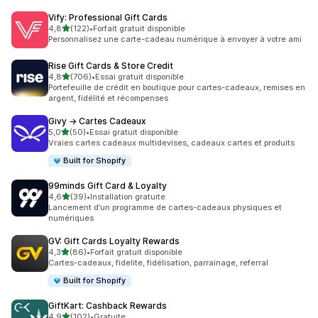
Vify: Professional Gift Cards
étoile(s) sur 5
4,8
(122)
•
Forfait gratuit disponible
122 avis au total
Personnalisez une carte-cadeau numérique à envoyer à votre ami
Rise Gift Cards & Store Credit
étoile(s) sur 5
4,8
(706)
•
Essai gratuit disponible
706 avis au total
Portefeuille de crédit en boutique pour cartes-cadeaux, remises en
argent, fidélité et récompenses
Givy → Cartes Cadeaux
étoile(s) sur 5
5,0
(50)
•
Essai gratuit disponible
50 avis au total
Vraies cartes cadeaux multidevises, cadeaux cartes et produits
Built for Shopify
99minds Gift Card & Loyalty
étoile(s) sur 5
4,6
(39)
•
Installation gratuite
39 avis au total
Lancement d’un programme de cartes-cadeaux physiques et
numériques
GV: Gift Cards Loyalty Rewards
étoile(s) sur 5
4,3
(86)
•
Forfait gratuit disponible
86 avis au total
Cartes-cadeaux, fidelite, fidélisation, parrainage, referral
Built for Shopify
GiftKart: Cashback Rewards
étoile(s) sur 5
4,9
(102)
•
Gratuite