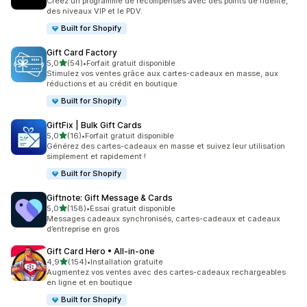
Créez un programme de récompenses avec des points de fidélité,
des niveaux VIP et le PDV.
Built for Shopify
Gift Card Factory
étoile(s) sur 5
5,0
(54)
•
Forfait gratuit disponible
54 avis au total
Stimulez vos ventes grâce aux cartes-cadeaux en masse, aux
réductions et au crédit en boutique
Built for Shopify
GiftFix | Bulk Gift Cards
étoile(s) sur 5
5,0
(16)
•
Forfait gratuit disponible
16 avis au total
Générez des cartes-cadeaux en masse et suivez leur utilisation
simplement et rapidement !
Built for Shopify
Giftnote: Gift Message & Cards
étoile(s) sur 5
5,0
(158)
•
Essai gratuit disponible
158 avis au total
Messages cadeaux synchronisés, cartes-cadeaux et cadeaux
d’entreprise en gros
Gift Card Hero • All‑in‑one
étoile(s) sur 5
4,9
(154)
•
Installation gratuite
154 avis au total
Augmentez vos ventes avec des cartes-cadeaux rechargeables
en ligne et en boutique
Built for Shopify