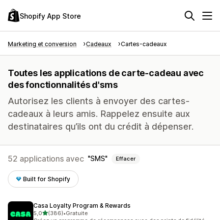
Shopify App Store
Marketing et conversion
Cadeaux
Cartes-cadeaux
Toutes les applications de carte-cadeau avec
des fonctionnalités d'sms
Autorisez les clients à envoyer des cartes-
cadeaux à leurs amis. Rappelez ensuite aux
destinataires qu’ils ont du crédit à dépenser.
52 applications avec
SMS
Effacer
Built for Shopify
Casa Loyalty Program & Rewards
étoile(s) sur 5
5,0
(386)
•
Gratuite
386 avis au total