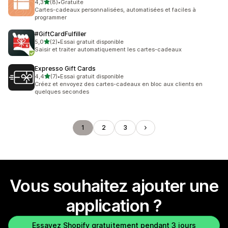
étoile(s) sur 5
4,3
(8)
•
Gratuite
8 avis au total
Cartes-cadeaux personnalisées, automatisées et faciles à
programmer
#GiftCardFulfiller
étoile(s) sur 5
5,0
(2)
•
Essai gratuit disponible
2 avis au total
Saisir et traiter automatiquement les cartes-cadeaux
Expresso Gift Cards
étoile(s) sur 5
4,4
(7)
•
Essai gratuit disponible
7 avis au total
Créez et envoyez des cartes-cadeaux en bloc aux clients en
quelques secondes
1
2
3
Vous souhaitez ajouter une
application ?
Essayez Shopify gratuitement pendant 3 jours