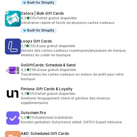
Built for Shopify
Datora | Bulk Gift Cards
étoile(s) sur 5
4,3
(11)
•
Forfait gratuit disponible
11 avis au total
Génération rapide et facile de plusieurs cartes-cadeaux
Built for Shopify
Loopz Gift Cards
étoile(s) sur 5
3,7
(13)
•
Essai gratuit disponible
13 avis au total
Vendez des cartes-cadeaux numériques/physiques de marque,
émettez du crédit en boutique.
GoGiftCards: Schedule & Send
étoile(s) sur 5
4,2
(19)
•
Essai gratuit disponible
19 avis au total
Transformez les cartes-cadeaux en moteur de profit pour votre
boutique
Pintuna: Gift Cards & Loyalty
étoile(s) sur 5
4,7
(7)
•
Forfait gratuit disponible
7 avis au total
Améliorer l’engagement client et générer des revenus
supplémentaires
Gutschein Pro
étoile(s) sur 5
5,0
(1)
•
Kostenlose Installation
1 avis au total
Kunden gestalten Gutscheine selbst. DATEV-Export inklusive.
A&D: Scheduled Gift Cards