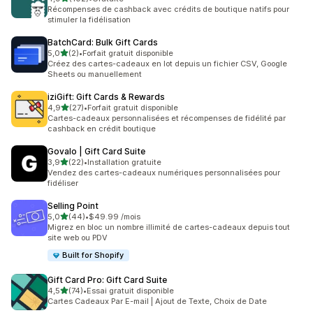
102 avis au total
Récompenses de cashback avec crédits de boutique natifs pour
stimuler la fidélisation
BatchCard: Bulk Gift Cards
étoile(s) sur 5
5,0
(2)
•
Forfait gratuit disponible
2 avis au total
Créez des cartes-cadeaux en lot depuis un fichier CSV, Google
Sheets ou manuellement
iziGift: Gift Cards & Rewards
étoile(s) sur 5
4,9
(27)
•
Forfait gratuit disponible
27 avis au total
Cartes-cadeaux personnalisées et récompenses de fidélité par
cashback en crédit boutique
Govalo | Gift Card Suite
étoile(s) sur 5
3,9
(22)
•
Installation gratuite
22 avis au total
Vendez des cartes-cadeaux numériques personnalisées pour
fidéliser
Selling Point
étoile(s) sur 5
5,0
(44)
•
$49.99 /mois
44 avis au total
Migrez en bloc un nombre illimité de cartes-cadeaux depuis tout
site web ou PDV
Built for Shopify
Gift Card Pro: Gift Card Suite
étoile(s) sur 5
4,5
(74)
•
Essai gratuit disponible
74 avis au total
Cartes Cadeaux Par E-mail | Ajout de Texte, Choix de Date