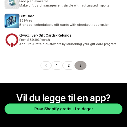
Free plan available
Make gift card management simple with automated imports.
Gift Card
$59/year
Branded, schedulable gift cards with checkout redemption
Qwikcilver‑Gift Cards‑Refunds
From $89.99/month
Acquire & retain customers by launching your gift card program
1
2
3
Vil du legge til en app?
Prøv Shopify gratis i tre dager