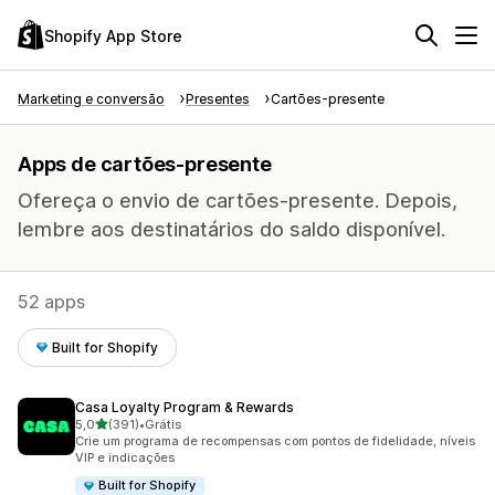
Shopify App Store
Marketing e conversão
Presentes
Cartões-presente
Apps de cartões-presente
Ofereça o envio de cartões-presente. Depois,
lembre aos destinatários do saldo disponível.
52 apps
Built for Shopify
Casa Loyalty Program & Rewards
de 5 estrelas
5,0
(391)
•
Grátis
391 avaliações ao todo
Crie um programa de recompensas com pontos de fidelidade, níveis
VIP e indicações
Built for Shopify