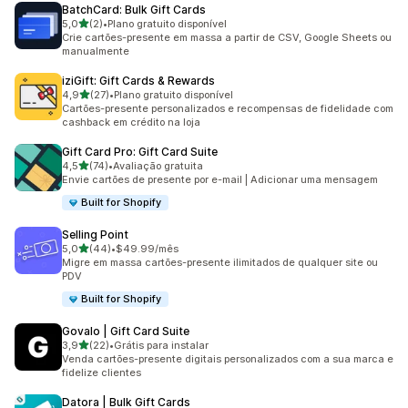
BatchCard: Bulk Gift Cards
de 5 estrelas
5,0
(2)
•
Plano gratuito disponível
2 avaliações ao todo
Crie cartões-presente em massa a partir de CSV, Google Sheets ou
manualmente
iziGift: Gift Cards & Rewards
de 5 estrelas
4,9
(27)
•
Plano gratuito disponível
27 avaliações ao todo
Cartões-presente personalizados e recompensas de fidelidade com
cashback em crédito na loja
Gift Card Pro: Gift Card Suite
de 5 estrelas
4,5
(74)
•
Avaliação gratuita
74 avaliações ao todo
Envie cartões de presente por e-mail | Adicionar uma mensagem
Built for Shopify
Selling Point
de 5 estrelas
5,0
(44)
•
$49.99/mês
44 avaliações ao todo
Migre em massa cartões-presente ilimitados de qualquer site ou
PDV
Built for Shopify
Govalo | Gift Card Suite
de 5 estrelas
3,9
(22)
•
Grátis para instalar
22 avaliações ao todo
Venda cartões-presente digitais personalizados com a sua marca e
fidelize clientes
Datora | Bulk Gift Cards