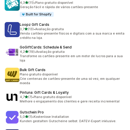
de 5 estrelas
4,3
(11)
•
Plano gratuito disponível
11 avaliações ao todo
Geração fácil e rápida de vários cartões-presente
Built for Shopify
Loopz Gift Cards
de 5 estrelas
3,7
(13)
•
Avaliação gratuita
13 avaliações ao todo
Venda cartões-presente físicos e digitais com a sua marca e emita
crédito na loja.
GoGiftCards: Schedule & Send
de 5 estrelas
4,2
(19)
•
Avaliação gratuita
19 avaliações ao todo
Transforme os cartões-presente em um motor de lucros para a sua
loja
Bulk Gift Cards
Plano gratuito disponível
Crie centenas de cartões-presente de uma só vez, em qualquer
moeda
Pintuna: Gift Cards & Loyalty
de 5 estrelas
4,7
(7)
•
Plano gratuito disponível
7 avaliações ao todo
Melhore o engajamento dos clientes e gere receita incremental
Gutschein Pro
de 5 estrelas
5,0
(1)
•
Kostenlose Installation
1 avaliações ao todo
Kunden gestalten Gutscheine selbst. DATEV-Export inklusive.