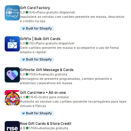
Gift Card Factory
de 5 estrelas
5,0
(54)
•
Plano gratuito disponível
54 avaliações ao todo
Impulsione as vendas com cartões-presente em massa, descontos
e crédito na loja
Built for Shopify
GiftFix | Bulk Gift Cards
de 5 estrelas
5,0
(15)
•
Plano gratuito disponível
15 avaliações ao todo
Gere cartões-presente em massa e acompanhe o uso de forma
simples e rápida!
Built for Shopify
Giftnote: Gift Message & Cards
de 5 estrelas
5,0
(158)
•
Avaliação gratuita
158 avaliações ao todo
Mensagens de presente programadas, cartões-presente e
presentes corporativos em massa
Gift Card Hero • All‑in‑one
de 5 estrelas
4,9
(154)
•
Grátis para instalar
154 avaliações ao todo
Aumente as vendas com cartões-presente recarregáveis para lojas
virtuais e físicas
Built for Shopify
Rise Gift Cards & Store Credit
de 5 estrelas
4,8
(706)
•
Avaliação gratuita
706 avaliações ao todo