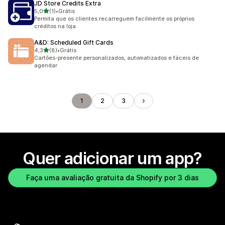
JD Store Credits Extra
de 5 estrelas
5,0
(1)
•
Grátis
1 avaliações ao todo
Permita que os clientes recarreguem facilmente os próprios
créditos na loja
A&D: Scheduled Gift Cards
de 5 estrelas
4,3
(8)
•
Grátis
8 avaliações ao todo
Cartões-presente personalizados, automatizados e fáceis de
agendar
1
2
3
Quer adicionar um app?
Faça uma avaliação gratuita da Shopify por 3 dias