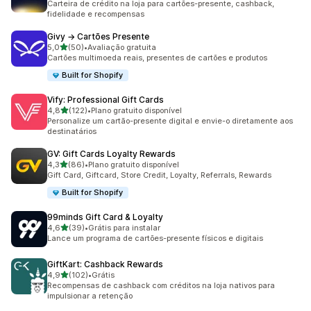
Carteira de crédito na loja para cartões-presente, cashback,
fidelidade e recompensas
Givy → Cartões Presente
de 5 estrelas
5,0
(50)
•
Avaliação gratuita
50 avaliações ao todo
Cartões multimoeda reais, presentes de cartões e produtos
Built for Shopify
Vify: Professional Gift Cards
de 5 estrelas
4,8
(122)
•
Plano gratuito disponível
122 avaliações ao todo
Personalize um cartão-presente digital e envie-o diretamente aos
destinatários
GV: Gift Cards Loyalty Rewards
de 5 estrelas
4,3
(86)
•
Plano gratuito disponível
86 avaliações ao todo
Gift Card, Giftcard, Store Credit, Loyalty, Referrals, Rewards
Built for Shopify
99minds Gift Card & Loyalty
de 5 estrelas
4,6
(39)
•
Grátis para instalar
39 avaliações ao todo
Lance um programa de cartões-presente físicos e digitais
GiftKart: Cashback Rewards
de 5 estrelas
4,9
(102)
•
Grátis
102 avaliações ao todo
Recompensas de cashback com créditos na loja nativos para
impulsionar a retenção