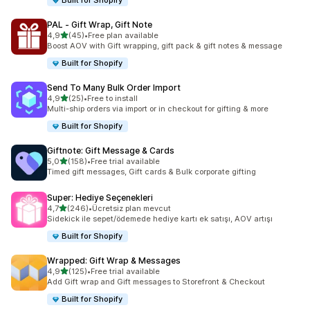
Built for Shopify
PAL ‑ Gift Wrap, Gift Note
5 yıldız üzerinden
4,9
(45)
•
Free plan available
toplam 45 değerlendirme
Boost AOV with Gift wrapping, gift pack & gift notes & message
Built for Shopify
Send To Many Bulk Order Import
5 yıldız üzerinden
4,9
(25)
•
Free to install
toplam 25 değerlendirme
Multi-ship orders via import or in checkout for gifting & more
Built for Shopify
Giftnote: Gift Message & Cards
5 yıldız üzerinden
5,0
(158)
•
Free trial available
toplam 158 değerlendirme
Timed gift messages, Gift cards & Bulk corporate gifting
Super: Hediye Seçenekleri
5 yıldız üzerinden
4,7
(246)
•
Ücretsiz plan mevcut
toplam 246 değerlendirme
Sidekick ile sepet/ödemede hediye kartı ek satışı, AOV artışı
Built for Shopify
Wrapped: Gift Wrap & Messages
5 yıldız üzerinden
4,9
(125)
•
Free trial available
toplam 125 değerlendirme
Add Gift wrap and Gift messages to Storefront & Checkout
Built for Shopify