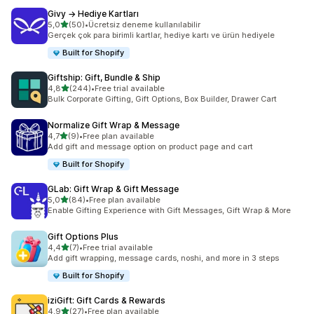
Givy → Hediye Kartları
5 yıldız üzerinden
5,0
(50)
•
Ücretsiz deneme kullanılabilir
toplam 50 değerlendirme
Gerçek çok para birimli kartlar, hediye kartı ve ürün hediyele
Built for Shopify
Giftship: Gift, Bundle & Ship
5 yıldız üzerinden
4,8
(244)
•
Free trial available
toplam 244 değerlendirme
Bulk Corporate Gifting, Gift Options, Box Builder, Drawer Cart
Normalize Gift Wrap & Message
5 yıldız üzerinden
4,7
(9)
•
Free plan available
toplam 9 değerlendirme
Add gift and message option on product page and cart
Built for Shopify
GLab: Gift Wrap & Gift Message
5 yıldız üzerinden
5,0
(84)
•
Free plan available
toplam 84 değerlendirme
Enable Gifting Experience with Gift Messages, Gift Wrap & More
Gift Options Plus
5 yıldız üzerinden
4,4
(7)
•
Free trial available
toplam 7 değerlendirme
Add gift wrapping, message cards, noshi, and more in 3 steps
Built for Shopify
iziGift: Gift Cards & Rewards
5 yıldız üzerinden
4,9
(27)
•
Free plan available