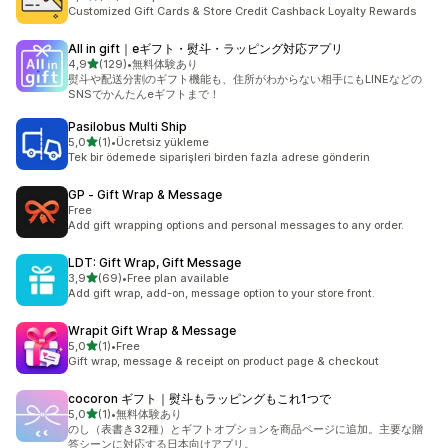
toplam 27 değerlendirme
Customized Gift Cards & Store Credit Cashback Loyalty Rewards
All in gift｜eギフト・熨斗・ラッピング対応アプリ
5 yıldız üzerinden
4,9
(129)
•
無料体験あり
toplam 129 değerlendirme
熨斗や配送分割のギフト機能も、住所がわからない相手にもLINEなどの
SNSでかんたんeギフトまで！
Pasilobus Multi Ship
5 yıldız üzerinden
5,0
(1)
•
Ücretsiz yükleme
toplam 1 değerlendirme
Tek bir ödemede siparişleri birden fazla adrese gönderin
GP ‑ Gift Wrap & Message
Free
Add gift wrapping options and personal messages to any order.
LDT: Gift Wrap, Gift Message
5 yıldız üzerinden
3,9
(69)
•
Free plan available
toplam 69 değerlendirme
Add gift wrap, add-on, message option to your store front.
Wrapit Gift Wrap & Message
5 yıldız üzerinden
5,0
(1)
•
Free
toplam 1 değerlendirme
Gift wrap, message & receipt on product page & checkout
cocoron ギフト｜熨斗もラッピングもこれ1つで
5 yıldız üzerinden
5,0
(1)
•
無料体験あり
toplam 1 değerlendirme
のし（表書き32種）とギフトオプションを商品ページに追加。主要な贈
答シーンに対応する日本向けアプリ。