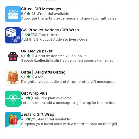
Gifted: Gift Messages
5 yıldız üzerinden
5,0
(13)
•
Free trial available
toplam 13 değerlendirme
Automate the gifting experience and grow your gift sales
GA: Product Addons+Gift Wrap
5 yıldız üzerinden
4,6
(73)
•
Free to install
toplam 73 değerlendirme
Add Gift & Product Addon to Every Order
UR: Hediye paketi
5 yıldız üzerinden
5,0
(1)
•
Ücretsiz deneme kullanılabilir
toplam 1 değerlendirme
Sepete özelleştirilebilir hediye paketi seçenekleri ekleyin.
Giftie | Delightful Gifting
5 yıldız üzerinden
5,0
(1)
•
Free
toplam 1 değerlendirme
Delightful video, audio and AI-generated gift messages.
Gift Wrap Plus
5 yıldız üzerinden
4,9
(64)
•
Free plan available
toplam 64 değerlendirme
Let customers add a message or gift wrap for their orders.
Zestard Gift Wrap
5 yıldız üzerinden
4,8
(25)
•
Free trial available
toplam 25 değerlendirme
Surprise your loved ones with a heartfelt note on their gift