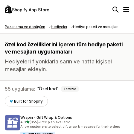
Shopify App Store
Pazarlama ve dönüşüm
Hediyeler
Hediye paketi ve mesajları
özel kod özelliklerini içeren tüm hediye paketi
ve mesajları uygulamaları
Hediyeleri fiyonklarla sarın ve hatta kişisel
mesajlar ekleyin.
55 uygulama:
Özel kod
Temizle
Built for Shopify
Wrapin ‑ Gift Wrap & Options
5 yıldız üzerinden
4,9
(355)
•
Free plan available
toplam 355 değerlendirme
Allow customers to select gift wrap & message for their orders