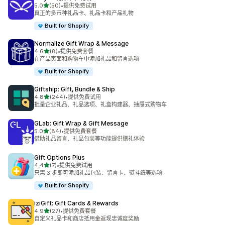
星（满分 5 星）
5.0
(50)
•
提供免费试用
总共 50 条评论
真正的多币种礼品卡、礼品卡和产品礼物
Built for Shopify
Normalize Gift Wrap & Message
星（满分 5 星）
4.6
(8)
•
提供免费套餐
总共 8 条评论
在产品页面和购物车中添加礼品和留言选项
Built for Shopify
Giftship: Gift, Bundle & Ship
星（满分 5 星）
4.8
(244)
•
提供免费试用
总共 244 条评论
批量企业礼品、礼品选项、礼盒构建器、抽屉式购物车
GLab: Gift Wrap & Gift Message
星（满分 5 星）
5.0
(84)
•
提供免费套餐
总共 84 条评论
借助礼品留言、礼品包装等功能提供赠礼体验
Gift Options Plus
星（满分 5 星）
4.4
(7)
•
提供免费试用
总共 7 条评论
只需 3 步即可添加礼品包装、留言卡、熨斗纸等选项
Built for Shopify
iziGift: Gift Cards & Rewards
星（满分 5 星）
4.9
(27)
•
提供免费套餐
总共 27 条评论
自定义礼品卡和商店抵用金返现忠诚度奖励