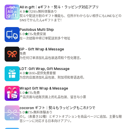
All in gift｜eギフト・熨斗・ラッピング対応アプリ
星（满分 5 星）
4.9
(129)
•
無料体験あり
总共 129 条评论
熨斗や配送分割のギフト機能も、住所がわからない相手にもLINEなどの
SNSでかんたんeギフトまで！
Pasilobus Multi Ship
星（满分 5 星）
5.0
(1)
•
免费安装
总共 1 条评论
在一次结账中将订单配送到多个地址
GP ‑ Gift Wrap & Message
免费
为任何订单添加礼品包装选项和个性化赠言。
LDT: Gift Wrap, Gift Message
星（满分 5 星）
4.0
(69)
•
提供免费套餐
总共 69 条评论
为您的店面添加礼品包装、附加项和寄语选项。
Wrapit Gift Wrap & Message
星（满分 5 星）
5.0
(1)
•
免费
总共 1 条评论
产品页面与结账页面上的礼品包装、留言与小票
cocoron ギフト｜熨斗もラッピングもこれ1つで
星（满分 5 星）
5.0
(1)
•
無料体験あり
总共 1 条评论
のし（表書き32種）とギフトオプションを商品ページに追加。主要な贈
答シーンに対応する日本向けアプリ。