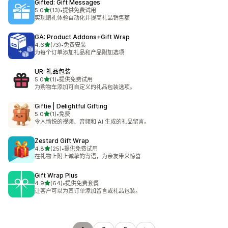
Gifted: Gift Messages
星（满分 5 星）
5.0
(13)
•
提供免费试用
总共 13 条评论
实现赠礼体验自动化并提高礼品销售额
GA: Product Addons+Gift Wrap
星（满分 5 星）
4.6
(73)
•
免费安装
总共 73 条评论
为每个订单添加礼品和产品附加选项
UR: 礼品包装
星（满分 5 星）
5.0
(1)
•
提供免费试用
总共 1 条评论
为购物车添加可自定义的礼品包装选项。
Giftie | Delightful Gifting
星（满分 5 星）
5.0
(1)
•
免费
总共 1 条评论
令人愉悦的视频、音频和 AI 生成的礼品留言。
Zestard Gift Wrap
星（满分 5 星）
4.8
(25)
•
提供免费试用
总共 25 条评论
在礼物上附上诚挚的寄语，为亲友带来惊喜
Gift Wrap Plus
星（满分 5 星）
4.9
(64)
•
提供免费套餐
总共 64 条评论
让客户可以为其订单添加留言或礼品包装。