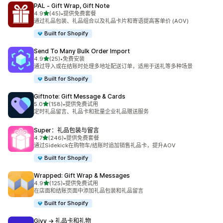
PAL ‑ Gift Wrap, Gift Note
星（满分 5 星）
4.9
(45)
•
提供免费套餐
总共 45 条评论
通过礼品包装、礼品组合以及礼品卡片和寄语提高客单价 (AOV)
Built for Shopify
Send To Many Bulk Order Import
星（满分 5 星）
4.9
(25)
•
免费安装
总共 25 条评论
通过导入或在结账时处理多地址配送订单，适用于送礼等多种场景
Built for Shopify
Giftnote: Gift Message & Cards
星（满分 5 星）
5.0
(158)
•
提供免费试用
总共 158 条评论
定时礼品留言、礼品卡和批量企业礼品赠送服务
Super：礼品包装与留言
星（满分 5 星）
4.7
(246)
•
提供免费套餐
总共 246 条评论
通过Sidekick在购物车/结账时追加销售礼品卡，提升AOV
Built for Shopify
Wrapped: Gift Wrap & Messages
星（满分 5 星）
4.9
(125)
•
提供免费试用
总共 125 条评论
在店面和结账页面中添加礼品包装和礼品留言
Built for Shopify
Givy → 礼品卡和礼物