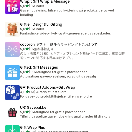
Wrapit Gift Wrap & Message
ud af 5 stjerner
5,0
(1)
•
Gratis
1 anmeldelser i alt
Gaveindpakning, hilsen og kvittering på produktside og ved
betaling
Giftie | Delightful Gifting
ud af 5 stjerner
5,0
(1)
•
Gratis
1 anmeldelser i alt
Fantastiske video-, lyd- og AI-genererede gavebeskeder.
cocoron ギフト｜熨斗もラッピングもこれ1つで
ud af 5 stjerner
5,0
(1)
•
無料体験あり
1 anmeldelser i alt
のし（表書き32種）とギフトオプションを商品ページに追加。主要な贈
答シーンに対応する日本向けアプリ。
Gifted: Gift Messages
ud af 5 stjerner
5,0
(13)
•
Mulighed for gratis prøveperiode
13 anmeldelser i alt
Automatiser gaveoplevelsen, og øg dit gavesalg
GA: Product Addons+Gift Wrap
ud af 5 stjerner
4,6
(73)
•
Gratis at installere
73 anmeldelser i alt
Føj gave- og produkttilføjelser til enhver ordre
UR: Gavepakke
ud af 5 stjerner
5,0
(1)
•
Mulighed for gratis prøveperiode
1 anmeldelser i alt
Tilføj tilpasselige gaveindpakningsmuligheder til din kurv.
Gift Wrap Plus
ud af 5 stjerner