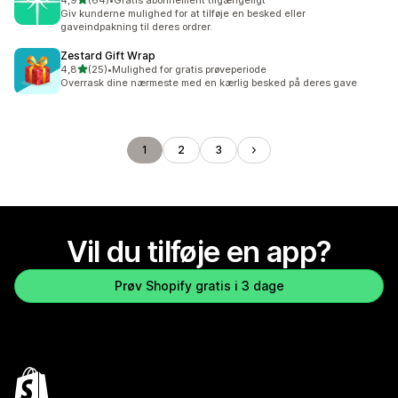
4,9
(64)
•
Gratis abonnement tilgængeligt
64 anmeldelser i alt
Giv kunderne mulighed for at tilføje en besked eller
gaveindpakning til deres ordrer.
Zestard Gift Wrap
ud af 5 stjerner
4,8
(25)
•
Mulighed for gratis prøveperiode
25 anmeldelser i alt
Overrask dine nærmeste med en kærlig besked på deres gave
1
2
3
Vil du tilføje en app?
Prøv Shopify gratis i 3 dage