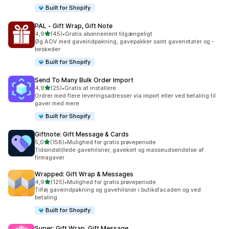
Built for Shopify
PAL ‑ Gift Wrap, Gift Note
ud af 5 stjerner
4,9
(45)
•
Gratis abonnement tilgængeligt
45 anmeldelser i alt
Øg AOV med gaveindpakning, gavepakker samt gavenotater og -
beskeder
Built for Shopify
Send To Many Bulk Order Import
ud af 5 stjerner
4,9
(25)
•
Gratis at installere
25 anmeldelser i alt
Ordrer med flere leveringsadresser via import eller ved betaling til
gaver med mere
Built for Shopify
Giftnote: Gift Message & Cards
ud af 5 stjerner
5,0
(158)
•
Mulighed for gratis prøveperiode
158 anmeldelser i alt
Tidsindstillede gavehilsner, gavekort og masseudsendelse af
firmagaver
Wrapped: Gift Wrap & Messages
ud af 5 stjerner
4,9
(125)
•
Mulighed for gratis prøveperiode
125 anmeldelser i alt
Tilføj gaveindpakning og gavehilsner i butiksfacaden og ved
betaling
Built for Shopify
Super: Gift Wrap, Gift Message