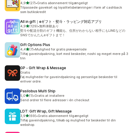
ud af 5 stjerner
4,9
(27)
•
Gratis abonnement tilgængeligt
27 anmeldelser i alt
Tilpassede gavekort og loyalitetsbelønninger i form af cashback
som butikskredit
All in gift｜eギフト・熨斗・ラッピング対応アプリ
ud af 5 stjerner
4,9
(129)
•
無料体験あり
129 anmeldelser i alt
熨斗や配送分割のギフト機能も、住所がわからない相手にもLINEなどの
SNSでかんたんeギフトまで！
Gift Options Plus
ud af 5 stjerner
4,4
(7)
•
Mulighed for gratis prøveperiode
7 anmeldelser i alt
Tilføj gaveindpakning, kort med beskeder, noshi og meget mere på 3
trin
GP ‑ Gift Wrap & Message
Gratis
Føj muligheder for gaveindpakning og personlige beskeder til
enhver ordre.
Pasilobus Multi Ship
ud af 5 stjerner
5,0
(1)
•
Gratis at installere
1 anmeldelser i alt
Send ordrer til flere adresser i én checkout
LDT: Gift Wrap, Gift Message
ud af 5 stjerner
3,9
(69)
•
Gratis abonnement tilgængeligt
69 anmeldelser i alt
Tilføj gaveindpakning, tilkøb og mulighed for beskeder til din
webshop.