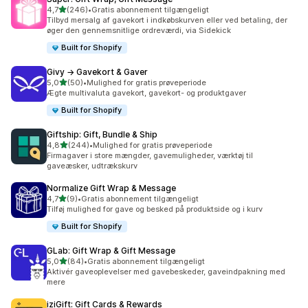
ud af 5 stjerner
4,7
(246)
•
Gratis abonnement tilgængeligt
246 anmeldelser i alt
Tilbyd mersalg af gavekort i indkøbskurven eller ved betaling, der
øger den gennemsnitlige ordreværdi, via Sidekick
Built for Shopify
Givy → Gavekort & Gaver
ud af 5 stjerner
5,0
(50)
•
Mulighed for gratis prøveperiode
50 anmeldelser i alt
Ægte multivaluta gavekort, gavekort- og produktgaver
Built for Shopify
Giftship: Gift, Bundle & Ship
ud af 5 stjerner
4,8
(244)
•
Mulighed for gratis prøveperiode
244 anmeldelser i alt
Firmagaver i store mængder, gavemuligheder, værktøj til
gaveæsker, udtrækskurv
Normalize Gift Wrap & Message
ud af 5 stjerner
4,7
(9)
•
Gratis abonnement tilgængeligt
9 anmeldelser i alt
Tilføj mulighed for gave og besked på produktside og i kurv
Built for Shopify
GLab: Gift Wrap & Gift Message
ud af 5 stjerner
5,0
(84)
•
Gratis abonnement tilgængeligt
84 anmeldelser i alt
Aktivér gaveoplevelser med gavebeskeder, gaveindpakning med
mere
iziGift: Gift Cards & Rewards