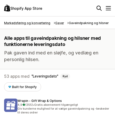
Shopify App Store
Markedsføring og konvertering
Gaver
Gaveindpakning og hilsner
Alle apps til gaveindpakning og hilsner med
funktionerne leveringsdato
Pak gaven ind med en sløjfe, og vedlæg en
personlig hilsen.
53 apps med
Leveringsdato
Ryd
Built for Shopify
Wrapin ‑ Gift Wrap & Options
ud af 5 stjerner
4,9
(355)
•
Gratis abonnement tilgængeligt
355 anmeldelser i alt
Giv kunderne mulighed for at vælge gaveindpakning og -beskeder
til deres ordrer