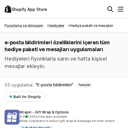
Shopify App Store
Pazarlama ve dönüşüm
Hediyeler
Hediye paketi ve mesajları
e-posta bildirimleri özelliklerini içeren tüm
hediye paketi ve mesajları uygulamaları
Hediyeleri fiyonklarla sarın ve hatta kişisel
mesajlar ekleyin.
55 uygulama:
E-posta bildirimleri
Temizle
Built for Shopify
Wrapin ‑ Gift Wrap & Options
5 yıldız üzerinden
4,9
(355)
•
Free plan available
toplam 355 değerlendirme
Allow customers to select gift wrap & message for their orders