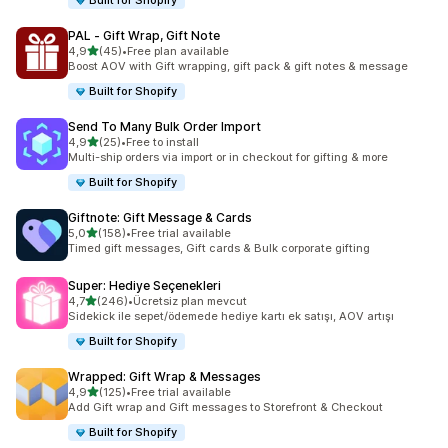
Built for Shopify
PAL ‑ Gift Wrap, Gift Note
5 yıldız üzerinden
4,9
(45)
•
Free plan available
toplam 45 değerlendirme
Boost AOV with Gift wrapping, gift pack & gift notes & message
Built for Shopify
Send To Many Bulk Order Import
5 yıldız üzerinden
4,9
(25)
•
Free to install
toplam 25 değerlendirme
Multi-ship orders via import or in checkout for gifting & more
Built for Shopify
Giftnote: Gift Message & Cards
5 yıldız üzerinden
5,0
(158)
•
Free trial available
toplam 158 değerlendirme
Timed gift messages, Gift cards & Bulk corporate gifting
Super: Hediye Seçenekleri
5 yıldız üzerinden
4,7
(246)
•
Ücretsiz plan mevcut
toplam 246 değerlendirme
Sidekick ile sepet/ödemede hediye kartı ek satışı, AOV artışı
Built for Shopify
Wrapped: Gift Wrap & Messages
5 yıldız üzerinden
4,9
(125)
•
Free trial available
toplam 125 değerlendirme
Add Gift wrap and Gift messages to Storefront & Checkout
Built for Shopify