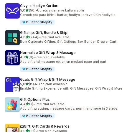
Givy → Hediye Kartları
5 yıldız üzerinden
5,0
(50)
•
Ücretsiz deneme kullanılabilir
toplam 50 değerlendirme
Gerçek çok para birimli kartlar, hediye kartı ve ürün hediyele
Built for Shopify
Giftship: Gift, Bundle & Ship
5 yıldız üzerinden
4,8
(244)
•
Free trial available
toplam 244 değerlendirme
Bulk Corporate Gifting, Gift Options, Box Builder, Drawer Cart
Normalize Gift Wrap & Message
5 yıldız üzerinden
4,7
(9)
•
Free plan available
toplam 9 değerlendirme
Add gift and message option on product page and cart
Built for Shopify
GLab: Gift Wrap & Gift Message
5 yıldız üzerinden
5,0
(84)
•
Free plan available
toplam 84 değerlendirme
Enable Gifting Experience with Gift Messages, Gift Wrap & More
Gift Options Plus
5 yıldız üzerinden
4,4
(7)
•
Free trial available
toplam 7 değerlendirme
Add gift wrapping, message cards, noshi, and more in 3 steps
Built for Shopify
iziGift: Gift Cards & Rewards
5 yıldız üzerinden
4,9
(27)
•
Free plan available