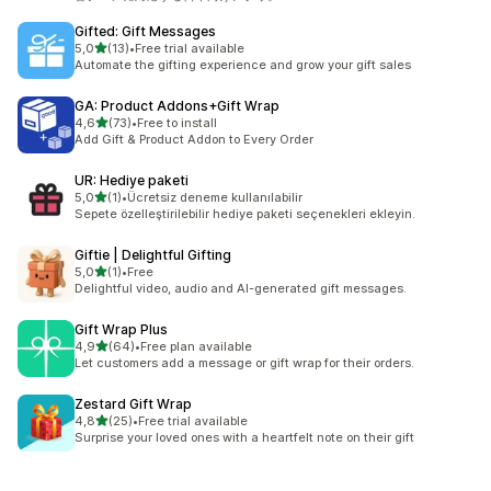
Gifted: Gift Messages
5 yıldız üzerinden
5,0
(13)
•
Free trial available
toplam 13 değerlendirme
Automate the gifting experience and grow your gift sales
GA: Product Addons+Gift Wrap
5 yıldız üzerinden
4,6
(73)
•
Free to install
toplam 73 değerlendirme
Add Gift & Product Addon to Every Order
UR: Hediye paketi
5 yıldız üzerinden
5,0
(1)
•
Ücretsiz deneme kullanılabilir
toplam 1 değerlendirme
Sepete özelleştirilebilir hediye paketi seçenekleri ekleyin.
Giftie | Delightful Gifting
5 yıldız üzerinden
5,0
(1)
•
Free
toplam 1 değerlendirme
Delightful video, audio and AI-generated gift messages.
Gift Wrap Plus
5 yıldız üzerinden
4,9
(64)
•
Free plan available
toplam 64 değerlendirme
Let customers add a message or gift wrap for their orders.
Zestard Gift Wrap
5 yıldız üzerinden
4,8
(25)
•
Free trial available
toplam 25 değerlendirme
Surprise your loved ones with a heartfelt note on their gift