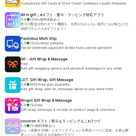
toplam 27 değerlendirme
Customized Gift Cards & Store Credit Cashback Loyalty Rewards
All in gift｜eギフト・熨斗・ラッピング対応アプリ
5 yıldız üzerinden
4,9
(129)
•
無料体験あり
toplam 129 değerlendirme
熨斗や配送分割のギフト機能も、住所がわからない相手にもLINEなどの
SNSでかんたんeギフトまで！
Pasilobus Multi Ship
5 yıldız üzerinden
5,0
(1)
•
Ücretsiz yükleme
toplam 1 değerlendirme
Tek bir ödemede siparişleri birden fazla adrese gönderin
GP ‑ Gift Wrap & Message
Free
Add gift wrapping options and personal messages to any order.
LDT: Gift Wrap, Gift Message
5 yıldız üzerinden
3,9
(69)
•
Free plan available
toplam 69 değerlendirme
Add gift wrap, add-on, message option to your store front.
Wrapit Gift Wrap & Message
5 yıldız üzerinden
5,0
(1)
•
Free
toplam 1 değerlendirme
Gift wrap, message & receipt on product page & checkout
cocoron ギフト｜熨斗もラッピングもこれ1つで
5 yıldız üzerinden
5,0
(1)
•
無料体験あり
toplam 1 değerlendirme
のし（表書き32種）とギフトオプションを商品ページに追加。主要な贈
答シーンに対応する日本向けアプリ。