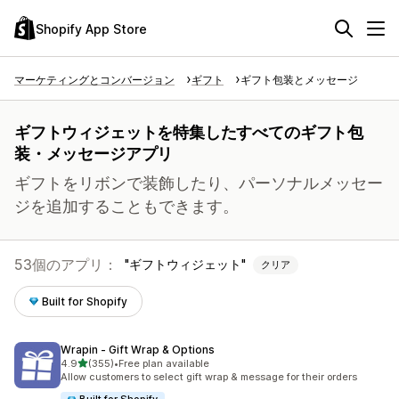
Shopify App Store
マーケティングとコンバージョン
ギフト
ギフト包装とメッセージ
ギフトウィジェットを特集したすべてのギフト包
装・メッセージアプリ
ギフトをリボンで装飾したり、パーソナルメッセー
ジを追加することもできます。
53個のアプリ：
ギフトウィジェット
クリア
Built for Shopify
Wrapin ‑ Gift Wrap & Options
5つ星中
4.9
(355)
•
Free plan available
合計レビュー数：355件
Allow customers to select gift wrap & message for their orders