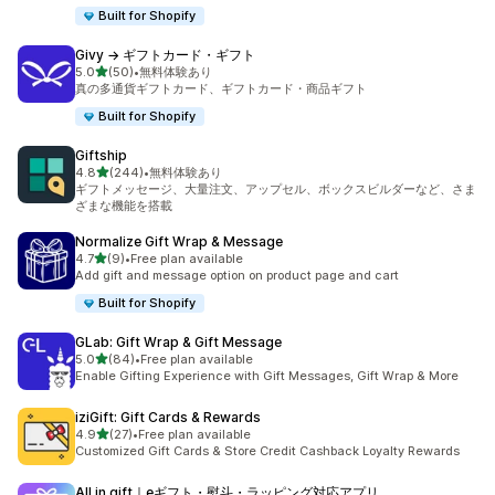
Built for Shopify
Givy → ギフトカード・ギフト
5つ星中
5.0
(50)
•
無料体験あり
合計レビュー数：50件
真の多通貨ギフトカード、ギフトカード・商品ギフト
Built for Shopify
Giftship
5つ星中
4.8
(244)
•
無料体験あり
合計レビュー数：244件
ギフトメッセージ、大量注文、アップセル、ボックスビルダーなど、さま
ざまな機能を搭載
Normalize Gift Wrap & Message
5つ星中
4.7
(9)
•
Free plan available
合計レビュー数：9件
Add gift and message option on product page and cart
Built for Shopify
GLab: Gift Wrap & Gift Message
5つ星中
5.0
(84)
•
Free plan available
合計レビュー数：84件
Enable Gifting Experience with Gift Messages, Gift Wrap & More
iziGift: Gift Cards & Rewards
5つ星中
4.9
(27)
•
Free plan available
合計レビュー数：27件
Customized Gift Cards & Store Credit Cashback Loyalty Rewards
All in gift｜eギフト・熨斗・ラッピング対応アプリ