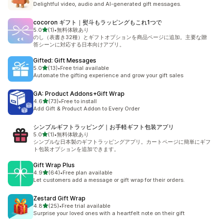
Delightful video, audio and AI-generated gift messages.
cocoron ギフト｜熨斗もラッピングもこれ1つで
5つ星中
5.0
(1)
•
無料体験あり
合計レビュー数：1件
のし（表書き32種）とギフトオプションを商品ページに追加。主要な贈
答シーンに対応する日本向けアプリ。
Gifted: Gift Messages
5つ星中
5.0
(13)
•
Free trial available
合計レビュー数：13件
Automate the gifting experience and grow your gift sales
GA: Product Addons+Gift Wrap
5つ星中
4.6
(73)
•
Free to install
合計レビュー数：73件
Add Gift & Product Addon to Every Order
シンプルギフトラッピング｜お手軽ギフト包装アプリ
5つ星中
5.0
(1)
•
無料体験あり
合計レビュー数：1件
シンプルな日本製のギフトラッピングアプリ。カートページに簡単にギフ
ト包装オプションを追加できます。
Gift Wrap Plus
5つ星中
4.9
(64)
•
Free plan available
合計レビュー数：64件
Let customers add a message or gift wrap for their orders.
Zestard Gift Wrap
5つ星中
4.8
(25)
•
Free trial available
合計レビュー数：25件
Surprise your loved ones with a heartfelt note on their gift