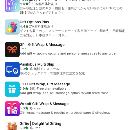
5つ星中
4.9
(129)
•
無料体験あり
合計レビュー数：129件
熨斗や配送分割のギフト機能も、住所がわからない相手にもLINEなどの
SNSでかんたんeギフトまで！
Gift Options Plus
5つ星中
4.4
(7)
•
無料体験あり
合計レビュー数：7件
ギフト包装・のし・メッセージカードで客単価アップ。配送先・日時指定
にも対応。日本語サポート付き。
GP ‑ Gift Wrap & Message
Free
Add gift wrapping options and personal messages to any order.
Pasilobus Multi Ship
5つ星中
5.0
(1)
•
無料インストール
合計レビュー数：1件
1回のチェックアウトで複数住所に注文を配送
LDT: Gift Wrap, Gift Message
5つ星中
3.9
(69)
•
Free plan available
合計レビュー数：69件
Add gift wrap, add-on, message option to your store front.
Wrapit Gift Wrap & Message
5つ星中
5.0
(1)
•
Free
合計レビュー数：1件
Gift wrap, message & receipt on product page & checkout
Giftie | Delightful Gifting
5つ星中
5.0
(1)
•
Free
合計レビュー数：1件