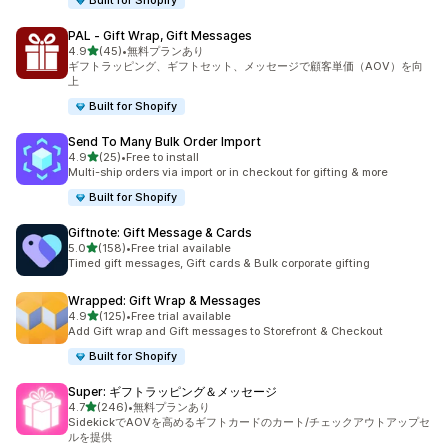
Built for Shopify
PAL ‑ Gift Wrap, Gift Messages
5つ星中
4.9
(45)
•
無料プランあり
合計レビュー数：45件
ギフトラッピング、ギフトセット、メッセージで顧客単価（AOV）を向
上
Built for Shopify
Send To Many Bulk Order Import
5つ星中
4.9
(25)
•
Free to install
合計レビュー数：25件
Multi-ship orders via import or in checkout for gifting & more
Built for Shopify
Giftnote: Gift Message & Cards
5つ星中
5.0
(158)
•
Free trial available
合計レビュー数：158件
Timed gift messages, Gift cards & Bulk corporate gifting
Wrapped: Gift Wrap & Messages
5つ星中
4.9
(125)
•
Free trial available
合計レビュー数：125件
Add Gift wrap and Gift messages to Storefront & Checkout
Built for Shopify
Super: ギフトラッピング＆メッセージ
5つ星中
4.7
(246)
•
無料プランあり
合計レビュー数：246件
SidekickでAOVを高めるギフトカードのカート/チェックアウトアップセ
ルを提供