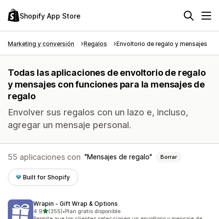
Shopify App Store
Marketing y conversión
Regalos
Envoltorio de regalo y mensajes
Todas las aplicaciones de envoltorio de regalo
y mensajes con funciones para la mensajes de
regalo
Envolver sus regalos con un lazo e, incluso,
agregar un mensaje personal.
55 aplicaciones con
Mensajes de regalo
Borrar
Built for Shopify
Wrapin ‑ Gift Wrap & Options
de 5 estrellas
4.9
(355)
•
Plan gratis disponible
355 reseñas en total
Permite que los clientes seleccionen un envoltorio y mensaje de