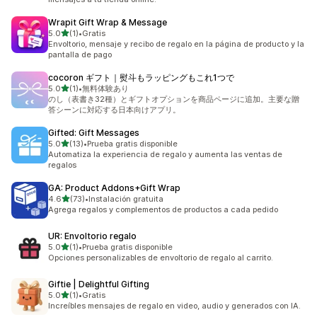
Wrapit Gift Wrap & Message
de 5 estrellas
5.0
(1)
•
Gratis
1 reseñas en total
Envoltorio, mensaje y recibo de regalo en la página de producto y la
pantalla de pago
cocoron ギフト｜熨斗もラッピングもこれ1つで
de 5 estrellas
5.0
(1)
•
無料体験あり
1 reseñas en total
のし（表書き32種）とギフトオプションを商品ページに追加。主要な贈
答シーンに対応する日本向けアプリ。
Gifted: Gift Messages
de 5 estrellas
5.0
(13)
•
Prueba gratis disponible
13 reseñas en total
Automatiza la experiencia de regalo y aumenta las ventas de
regalos
GA: Product Addons+Gift Wrap
de 5 estrellas
4.6
(73)
•
Instalación gratuita
73 reseñas en total
Agrega regalos y complementos de productos a cada pedido
UR: Envoltorio regalo
de 5 estrellas
5.0
(1)
•
Prueba gratis disponible
1 reseñas en total
Opciones personalizables de envoltorio de regalo al carrito.
Giftie | Delightful Gifting
de 5 estrellas
5.0
(1)
•
Gratis
1 reseñas en total
Increíbles mensajes de regalo en video, audio y generados con IA.