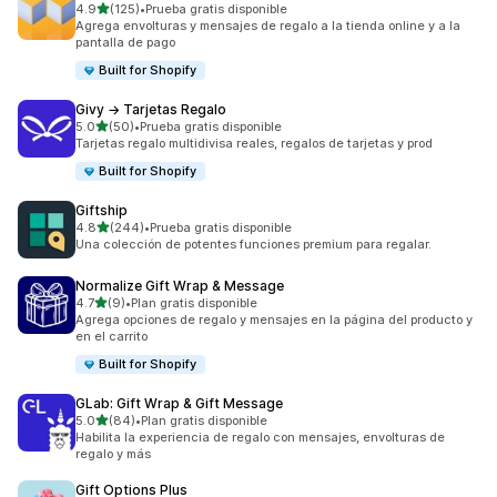
de 5 estrellas
4.9
(125)
•
Prueba gratis disponible
125 reseñas en total
Agrega envolturas y mensajes de regalo a la tienda online y a la
pantalla de pago
Built for Shopify
Givy → Tarjetas Regalo
de 5 estrellas
5.0
(50)
•
Prueba gratis disponible
50 reseñas en total
Tarjetas regalo multidivisa reales, regalos de tarjetas y prod
Built for Shopify
Giftship
de 5 estrellas
4.8
(244)
•
Prueba gratis disponible
244 reseñas en total
Una colección de potentes funciones premium para regalar.
Normalize Gift Wrap & Message
de 5 estrellas
4.7
(9)
•
Plan gratis disponible
9 reseñas en total
Agrega opciones de regalo y mensajes en la página del producto y
en el carrito
Built for Shopify
GLab: Gift Wrap & Gift Message
de 5 estrellas
5.0
(84)
•
Plan gratis disponible
84 reseñas en total
Habilita la experiencia de regalo con mensajes, envolturas de
regalo y más
Gift Options Plus