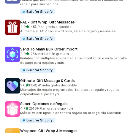
regalo para sus pedidos
Built for Shopify
PAL ‑ Gift Wrap, Gift Messages
de 5 estrellas
4.9
(45)
•
Plan gratis disponible
45 reseñas en total
Aumenta el AOV con envoltorios, sets de regalo y mensajes
Built for Shopify
Send To Many Bulk Order Import
de 5 estrellas
4.9
(25)
•
Instalación gratuita
25 reseñas en total
Pedidos con múltiples envíos mediante importación o en la pantalla
de pago para regalos y más.
Built for Shopify
Giftnote: Gift Message & Cards
de 5 estrellas
5.0
(158)
•
Prueba gratis disponible
158 reseñas en total
Mensajes de regalo programados, tarjetas de regalo y regalos
corporativos al por mayor
Super: Opciones de Regalo
de 5 estrellas
4.7
(246)
•
Plan gratis disponible
246 reseñas en total
Más AOV con upsells de tarjeta regalo en el pago, vía Sidekick
Built for Shopify
Wrapped: Gift Wrap & Messages