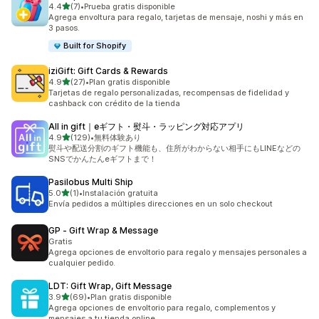
de 5 estrellas
4.4
(7)
•
Prueba gratis disponible
7 reseñas en total
Agrega envoltura para regalo, tarjetas de mensaje, noshi y más en
3 pasos.
Built for Shopify
iziGift: Gift Cards & Rewards
de 5 estrellas
4.9
(27)
•
Plan gratis disponible
27 reseñas en total
Tarjetas de regalo personalizadas, recompensas de fidelidad y
cashback con crédito de la tienda
All in gift｜eギフト・熨斗・ラッピング対応アプリ
de 5 estrellas
4.9
(129)
•
無料体験あり
129 reseñas en total
熨斗や配送分割のギフト機能も、住所がわからない相手にもLINEなどの
SNSでかんたんeギフトまで！
Pasilobus Multi Ship
de 5 estrellas
5.0
(1)
•
Instalación gratuita
1 reseñas en total
Envía pedidos a múltiples direcciones en un solo checkout
GP ‑ Gift Wrap & Message
Gratis
Agrega opciones de envoltorio para regalo y mensajes personales a
cualquier pedido.
LDT: Gift Wrap, Gift Message
de 5 estrellas
3.9
(69)
•
Plan gratis disponible
69 reseñas en total
Agrega opciones de envoltorio para regalo, complementos y
mensajes a tu tienda online.