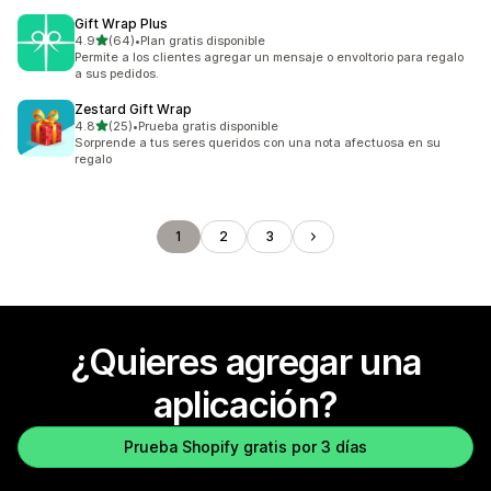
Gift Wrap Plus
de 5 estrellas
4.9
(64)
•
Plan gratis disponible
64 reseñas en total
Permite a los clientes agregar un mensaje o envoltorio para regalo
a sus pedidos.
Zestard Gift Wrap
de 5 estrellas
4.8
(25)
•
Prueba gratis disponible
25 reseñas en total
Sorprende a tus seres queridos con una nota afectuosa en su
regalo
1
2
3
¿Quieres agregar una
aplicación?
Prueba Shopify gratis por 3 días