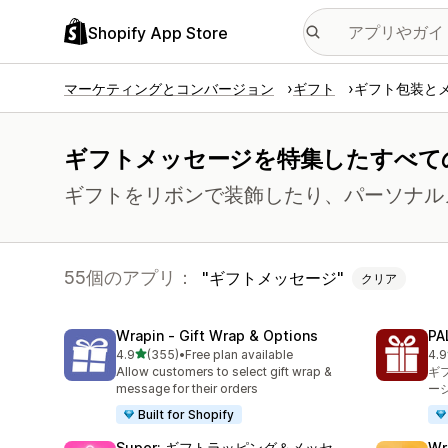
Shopify App Store
マーケティングとコンバージョン
ギフト
ギフト包装と
ギフトメッセージを特集したすべて
ギフトをリボンで装飾したり、パーソナル
55個のアプリ：
ギフトメッセージ
クリア
Wrapin ‑ Gift Wrap & Options
PA
5つ星中
4.9
(355)
•
Free plan available
4.9
合計レビュー数：355件
合
Allow customers to select gift wrap &
ギ
message for their orders
ー
Built for Shopify
Super: ギフトラッピング＆メッセ
Wr