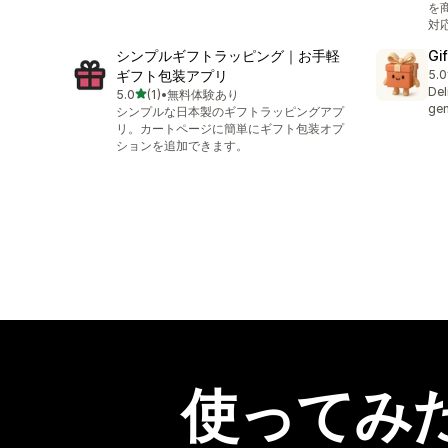
を
対
シンプルギフトラッピング｜お手軽
Gif
ギフト包装アプリ
5.0
合
Del
5つ星中
5.0
(1)
•
無料体験あり
合計レビュー数：1件
gen
シンプルな日本製のギフトラッピングアプ
リ。カートページに簡単にギフト包装オプ
ションを追加できます。
使ってみ