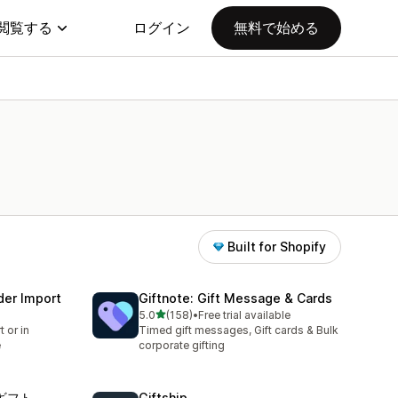
閲覧する
ログイン
無料で始める
Built for Shopify
der Import
Giftnote: Gift Message & Cards
5つ星中
5.0
(158)
•
Free trial available
合計レビュー数：158件
 or in
Timed gift messages, Gift cards & Bulk
e
corporate gifting
・ギフト
Giftship