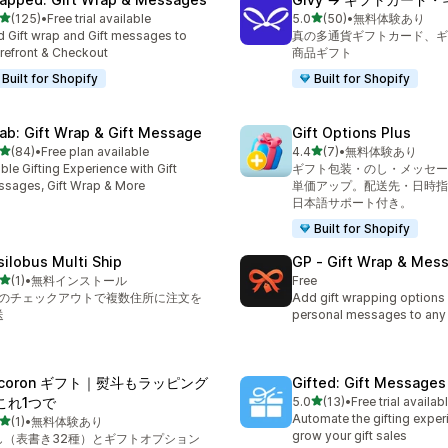
5つ星中
5つ星中
(125)
•
Free trial available
5.0
(50)
•
無料体験あり
計レビュー数：125件
合計レビュー数：50件
 Gift wrap and Gift messages to
真の多通貨ギフトカード、ギ
refront & Checkout
商品ギフト
Built for Shopify
Built for Shopify
ab: Gift Wrap & Gift Message
Gift Options Plus
5つ星中
5つ星中
(84)
•
Free plan available
4.4
(7)
•
無料体験あり
計レビュー数：84件
合計レビュー数：7件
ble Gifting Experience with Gift
ギフト包装・のし・メッセー
sages, Gift Wrap & More
単価アップ。配送先・日時指
日本語サポート付き。
Built for Shopify
silobus Multi Ship
GP ‑ Gift Wrap & Mes
5つ星中
(1)
•
無料インストール
Free
計レビュー数：1件
回のチェックアウトで複数住所に注文を
Add gift wrapping options
送
personal messages to any 
ocoron ギフト｜熨斗もラッピング
Gifted: Gift Messages
5つ星中
これ1つで
5.0
(13)
•
Free trial availab
合計レビュー数：13件
Automate the gifting exper
5つ星中
(1)
•
無料体験あり
計レビュー数：1件
grow your gift sales
し（表書き32種）とギフトオプション