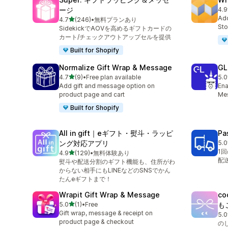
ージ
4.9
合
Add
5つ星中
4.7
(246)
•
無料プランあり
合計レビュー数：246件
Sto
SidekickでAOVを高めるギフトカードの
カート/チェックアウトアップセルを提供
Built for Shopify
Normalize Gift Wrap & Message
GL
5つ星中
4.7
(9)
•
Free plan available
5.0
合計レビュー数：9件
合
Add gift and message option on
Ena
product page and cart
Mes
Built for Shopify
All in gift｜eギフト・熨斗・ラッピ
Pa
ング対応アプリ
5.0
合
1
5つ星中
4.9
(129)
•
無料体験あり
合計レビュー数：129件
配
熨斗や配送分割のギフト機能も、住所がわ
からない相手にもLINEなどのSNSでかん
たんeギフトまで！
Wrapit Gift Wrap & Message
c
5つ星中
5.0
(1)
•
Free
も
合計レビュー数：1件
Gift wrap, message & receipt on
5.0
合
product page & checkout
の