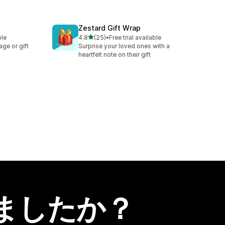
Zestard Gift Wrap
5つ星中
ble
4.8
(25)
•
Free trial available
合計レビュー数：25件
ge or gift
Surprise your loved ones with a
heartfelt note on their gift
ましたか？