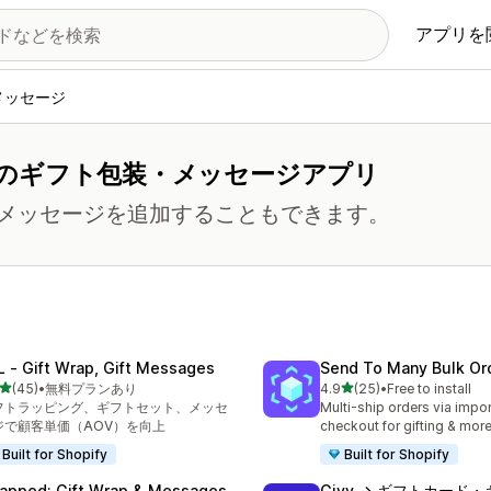
アプリを
メッセージ
のギフト包装・メッセージアプリ
メッセージを追加することもできます。
L ‑ Gift Wrap, Gift Messages
Send To Many Bulk Or
5つ星中
5つ星中
(45)
•
無料プランあり
4.9
(25)
•
Free to install
計レビュー数：45件
合計レビュー数：25件
フトラッピング、ギフトセット、メッセ
Multi-ship orders via import
ジで顧客単価（AOV）を向上
checkout for gifting & mor
Built for Shopify
Built for Shopify
apped: Gift Wrap & Messages
Givy → ギフトカード