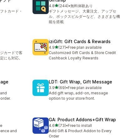
5つ星中
4.8
(244)
•
無料体験あり
合計レビュー数：244件
フトカード・
ギフトメッセージ、大量注文、アップセ
ル、ボックスビルダーなど、さまざまな機
能を搭載
iziGift: Gift Cards & Rewards
5つ星中
4.9
(27)
•
Free plan available
合計レビュー数：27件
ジカードで客
Customized Gift Cards & Store Credit
定にも対応。
Cashback Loyalty Rewards
sage
LDT: Gift Wrap, Gift Message
5つ星中
3.9
(69)
•
Free plan available
合計レビュー数：69件
 and
Add gift wrap, add-on, message
order.
option to your store front.
GA: Product Addons+Gift Wrap
5つ星中
le
4.6
(73)
•
Free to install
合計レビュー数：73件
ience and
Add Gift & Product Addon to Every
Order