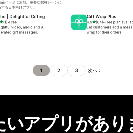
商品ページに追加。主要な贈答シーンに
応する日本向けアプリ。
tie | Delightful Gifting
Gift Wrap Plus
5つ星中
5つ星中
(1)
•
Free
4.9
(64)
•
Free plan availa
計レビュー数：1件
合計レビュー数：64件
ightful video, audio and AI-
Let customers add a messa
erated gift messages.
wrap for their orders.
次へ
1
2
3
たいアプリがあり