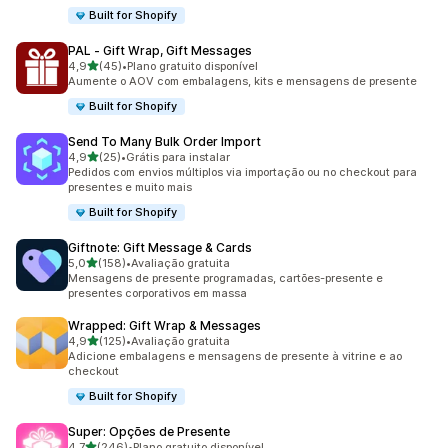
Built for Shopify
PAL ‑ Gift Wrap, Gift Messages
de 5 estrelas
4,9
(45)
•
Plano gratuito disponível
45 avaliações ao todo
Aumente o AOV com embalagens, kits e mensagens de presente
Built for Shopify
Send To Many Bulk Order Import
de 5 estrelas
4,9
(25)
•
Grátis para instalar
25 avaliações ao todo
Pedidos com envios múltiplos via importação ou no checkout para
presentes e muito mais
Built for Shopify
Giftnote: Gift Message & Cards
de 5 estrelas
5,0
(158)
•
Avaliação gratuita
158 avaliações ao todo
Mensagens de presente programadas, cartões-presente e
presentes corporativos em massa
Wrapped: Gift Wrap & Messages
de 5 estrelas
4,9
(125)
•
Avaliação gratuita
125 avaliações ao todo
Adicione embalagens e mensagens de presente à vitrine e ao
checkout
Built for Shopify
Super: Opções de Presente
de 5 estrelas
4,7
(246)
•
Plano gratuito disponível