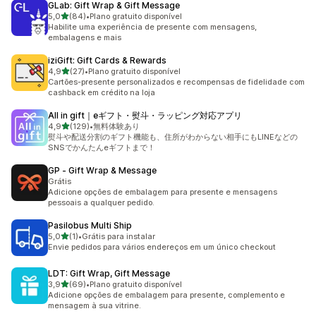
GLab: Gift Wrap & Gift Message
de 5 estrelas
5,0
(84)
•
Plano gratuito disponível
84 avaliações ao todo
Habilite uma experiência de presente com mensagens,
embalagens e mais
iziGift: Gift Cards & Rewards
de 5 estrelas
4,9
(27)
•
Plano gratuito disponível
27 avaliações ao todo
Cartões-presente personalizados e recompensas de fidelidade com
cashback em crédito na loja
All in gift｜eギフト・熨斗・ラッピング対応アプリ
de 5 estrelas
4,9
(129)
•
無料体験あり
129 avaliações ao todo
熨斗や配送分割のギフト機能も、住所がわからない相手にもLINEなどの
SNSでかんたんeギフトまで！
GP ‑ Gift Wrap & Message
Grátis
Adicione opções de embalagem para presente e mensagens
pessoais a qualquer pedido.
Pasilobus Multi Ship
de 5 estrelas
5,0
(1)
•
Grátis para instalar
1 avaliações ao todo
Envie pedidos para vários endereços em um único checkout
LDT: Gift Wrap, Gift Message
de 5 estrelas
3,9
(69)
•
Plano gratuito disponível
69 avaliações ao todo
Adicione opções de embalagem para presente, complemento e
mensagem à sua vitrine.