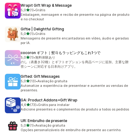
Wrapit Gift Wrap & Message
de 5 estrelas
5,0
(1)
•
Grátis
1 avaliações ao todo
Embalagem, mensagem e recibo de presente na página de produto
e no checkout
Giftie | Delightful Gifting
de 5 estrelas
5,0
(1)
•
Grátis
1 avaliações ao todo
Mensagens de presente encantadoras em vídeo, áudio e geradas
por IA.
cocoron ギフト｜熨斗もラッピングもこれ1つで
de 5 estrelas
5,0
(1)
•
無料体験あり
1 avaliações ao todo
のし（表書き32種）とギフトオプションを商品ページに追加。主要な贈
答シーンに対応する日本向けアプリ。
Gifted: Gift Messages
de 5 estrelas
5,0
(13)
•
Avaliação gratuita
13 avaliações ao todo
Automatize a experiência de presentear e aumente as vendas de
presentes.
GA: Product Addons+Gift Wrap
de 5 estrelas
4,6
(73)
•
Grátis para instalar
73 avaliações ao todo
Adicione presentes e complementos de produto a todos os pedidos
UR: Embrulho de presente
de 5 estrelas
5,0
(1)
•
Avaliação gratuita
1 avaliações ao todo
Opções personalizáveis de embrulho de presente ao carrinho.