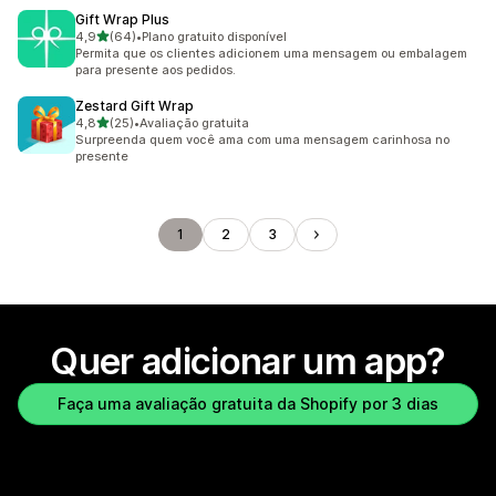
Gift Wrap Plus
de 5 estrelas
4,9
(64)
•
Plano gratuito disponível
64 avaliações ao todo
Permita que os clientes adicionem uma mensagem ou embalagem
para presente aos pedidos.
Zestard Gift Wrap
de 5 estrelas
4,8
(25)
•
Avaliação gratuita
25 avaliações ao todo
Surpreenda quem você ama com uma mensagem carinhosa no
presente
1
2
3
Quer adicionar um app?
Faça uma avaliação gratuita da Shopify por 3 dias