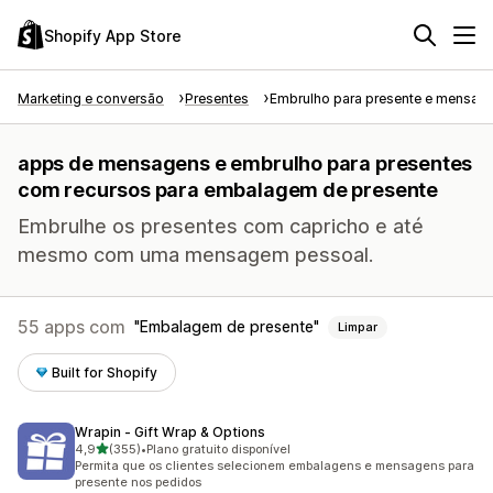
Shopify App Store
Marketing e conversão
Presentes
Embrulho para presente e mensag
apps de mensagens e embrulho para presentes
com recursos para embalagem de presente
Embrulhe os presentes com capricho e até
mesmo com uma mensagem pessoal.
55 apps com
Embalagem de presente
Limpar
Built for Shopify
Wrapin ‑ Gift Wrap & Options
de 5 estrelas
4,9
(355)
•
Plano gratuito disponível
355 avaliações ao todo
Permita que os clientes selecionem embalagens e mensagens para
presente nos pedidos