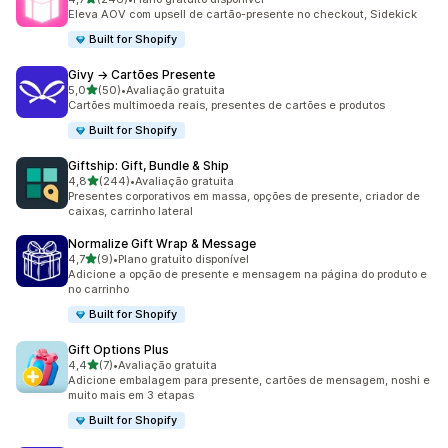
246 avaliações ao todo
Eleva AOV com upsell de cartão-presente no checkout, Sidekick
Built for Shopify
Givy → Cartões Presente
de 5 estrelas
5,0
(50)
•
Avaliação gratuita
50 avaliações ao todo
Cartões multimoeda reais, presentes de cartões e produtos
Built for Shopify
Giftship: Gift, Bundle & Ship
de 5 estrelas
4,8
(244)
•
Avaliação gratuita
244 avaliações ao todo
Presentes corporativos em massa, opções de presente, criador de
caixas, carrinho lateral
Normalize Gift Wrap & Message
de 5 estrelas
4,7
(9)
•
Plano gratuito disponível
9 avaliações ao todo
Adicione a opção de presente e mensagem na página do produto e
no carrinho
Built for Shopify
Gift Options Plus
de 5 estrelas
4,4
(7)
•
Avaliação gratuita
7 avaliações ao todo
Adicione embalagem para presente, cartões de mensagem, noshi e
muito mais em 3 etapas
Built for Shopify