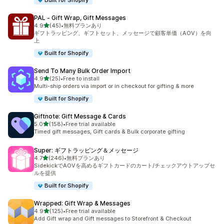
Built for Shopify
PAL ‑ Gift Wrap, Gift Messages
5つ星中
4.9
(45)
•
無料プランあり
合計レビュー数：45件
ギフトラッピング、ギフトセット、メッセージで顧客単価（AOV）を向
上
Built for Shopify
Send To Many Bulk Order Import
5つ星中
4.9
(25)
•
Free to install
合計レビュー数：25件
Multi-ship orders via import or in checkout for gifting & more
Built for Shopify
Giftnote: Gift Message & Cards
5つ星中
5.0
(158)
•
Free trial available
合計レビュー数：158件
Timed gift messages, Gift cards & Bulk corporate gifting
Super: ギフトラッピング＆メッセージ
5つ星中
4.7
(246)
•
無料プランあり
合計レビュー数：246件
SidekickでAOVを高めるギフトカードのカート/チェックアウトアップセ
ルを提供
Built for Shopify
Wrapped: Gift Wrap & Messages
5つ星中
4.9
(125)
•
Free trial available
合計レビュー数：125件
Add Gift wrap and Gift messages to Storefront & Checkout