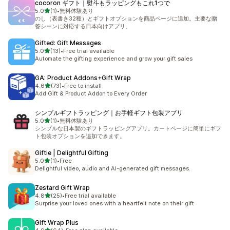
cocoron ギフト｜熨斗もラッピングもこれ1つで
5つ星中
5.0
(1)
•
無料体験あり
合計レビュー数：1件
のし（表書き32種）とギフトオプションを商品ページに追加。主要な贈
答シーンに対応する日本向けアプリ。
Gifted: Gift Messages
5つ星中
5.0
(13)
•
Free trial available
合計レビュー数：13件
Automate the gifting experience and grow your gift sales
GA: Product Addons+Gift Wrap
5つ星中
4.6
(73)
•
Free to install
合計レビュー数：73件
Add Gift & Product Addon to Every Order
シンプルギフトラッピング｜お手軽ギフト包装アプリ
5つ星中
5.0
(1)
•
無料体験あり
合計レビュー数：1件
シンプルな日本製のギフトラッピングアプリ。カートページに簡単にギフ
ト包装オプションを追加できます。
Giftie | Delightful Gifting
5つ星中
5.0
(1)
•
Free
合計レビュー数：1件
Delightful video, audio and AI-generated gift messages.
Zestard Gift Wrap
5つ星中
4.8
(25)
•
Free trial available
合計レビュー数：25件
Surprise your loved ones with a heartfelt note on their gift
Gift Wrap Plus