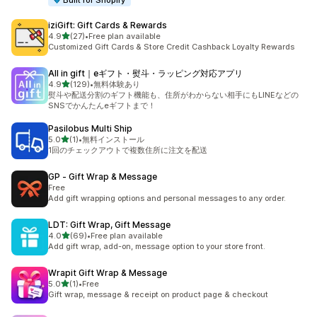
Built for Shopify
iziGift: Gift Cards & Rewards
5つ星中
4.9
(27)
•
Free plan available
合計レビュー数：27件
Customized Gift Cards & Store Credit Cashback Loyalty Rewards
All in gift｜eギフト・熨斗・ラッピング対応アプリ
5つ星中
4.9
(129)
•
無料体験あり
合計レビュー数：129件
熨斗や配送分割のギフト機能も、住所がわからない相手にもLINEなどの
SNSでかんたんeギフトまで！
Pasilobus Multi Ship
5つ星中
5.0
(1)
•
無料インストール
合計レビュー数：1件
1回のチェックアウトで複数住所に注文を配送
GP ‑ Gift Wrap & Message
Free
Add gift wrapping options and personal messages to any order.
LDT: Gift Wrap, Gift Message
5つ星中
4.0
(69)
•
Free plan available
合計レビュー数：69件
Add gift wrap, add-on, message option to your store front.
Wrapit Gift Wrap & Message
5つ星中
5.0
(1)
•
Free
合計レビュー数：1件
Gift wrap, message & receipt on product page & checkout