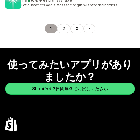
5つ星中
4.9
(64)
•
Free plan available
合計レビュー数：64件
Let customers add a message or gift wrap for their orders.
1
2
3
使ってみたいアプリがあり
ましたか？
Shopifyを3日間無料でお試しください