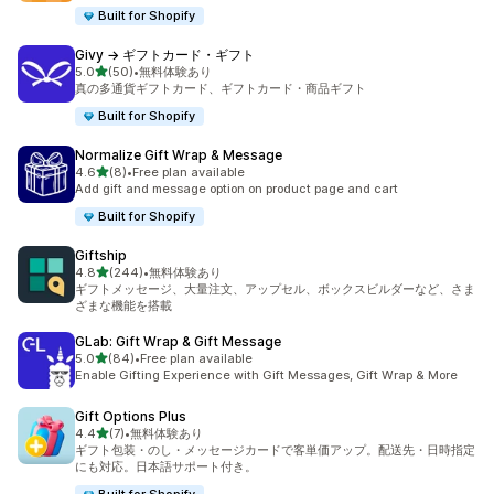
Built for Shopify
Givy → ギフトカード・ギフト
5つ星中
5.0
(50)
•
無料体験あり
合計レビュー数：50件
真の多通貨ギフトカード、ギフトカード・商品ギフト
Built for Shopify
Normalize Gift Wrap & Message
5つ星中
4.6
(8)
•
Free plan available
合計レビュー数：8件
Add gift and message option on product page and cart
Built for Shopify
Giftship
5つ星中
4.8
(244)
•
無料体験あり
合計レビュー数：244件
ギフトメッセージ、大量注文、アップセル、ボックスビルダーなど、さま
ざまな機能を搭載
GLab: Gift Wrap & Gift Message
5つ星中
5.0
(84)
•
Free plan available
合計レビュー数：84件
Enable Gifting Experience with Gift Messages, Gift Wrap & More
Gift Options Plus
5つ星中
4.4
(7)
•
無料体験あり
合計レビュー数：7件
ギフト包装・のし・メッセージカードで客単価アップ。配送先・日時指定
にも対応。日本語サポート付き。