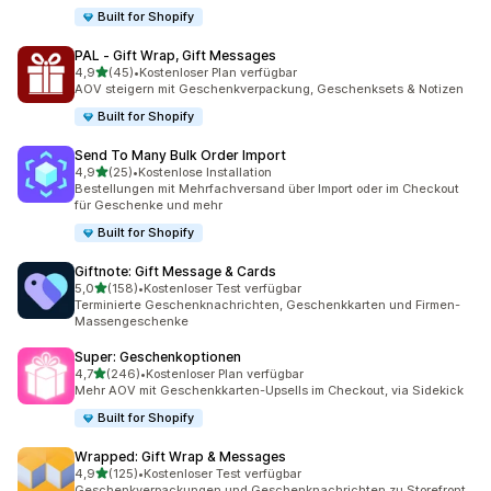
Built for Shopify
PAL ‑ Gift Wrap, Gift Messages
von 5 Sternen
4,9
(45)
•
Kostenloser Plan verfügbar
45 Rezensionen insgesamt
AOV steigern mit Geschenkverpackung, Geschenksets & Notizen
Built for Shopify
Send To Many Bulk Order Import
von 5 Sternen
4,9
(25)
•
Kostenlose Installation
25 Rezensionen insgesamt
Bestellungen mit Mehrfachversand über Import oder im Checkout
für Geschenke und mehr
Built for Shopify
Giftnote: Gift Message & Cards
von 5 Sternen
5,0
(158)
•
Kostenloser Test verfügbar
158 Rezensionen insgesamt
Terminierte Geschenknachrichten, Geschenkkarten und Firmen-
Massengeschenke
Super: Geschenkoptionen
von 5 Sternen
4,7
(246)
•
Kostenloser Plan verfügbar
246 Rezensionen insgesamt
Mehr AOV mit Geschenkkarten-Upsells im Checkout, via Sidekick
Built for Shopify
Wrapped: Gift Wrap & Messages
von 5 Sternen
4,9
(125)
•
Kostenloser Test verfügbar
125 Rezensionen insgesamt
Geschenkverpackungen und Geschenknachrichten zu Storefront