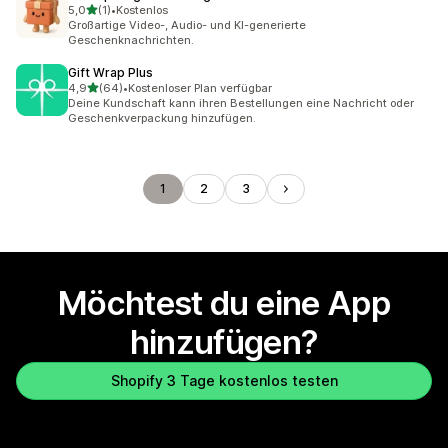
von 5 Sternen
5,0
(1)
•
Kostenlos
1 Rezensionen insgesamt
Großartige Video-, Audio- und KI-generierte
Geschenknachrichten.
Gift Wrap Plus
von 5 Sternen
4,9
(64)
•
Kostenloser Plan verfügbar
64 Rezensionen insgesamt
Deine Kundschaft kann ihren Bestellungen eine Nachricht oder
Geschenkverpackung hinzufügen.
1
2
3
Möchtest du eine App
hinzufügen?
Shopify 3 Tage kostenlos testen