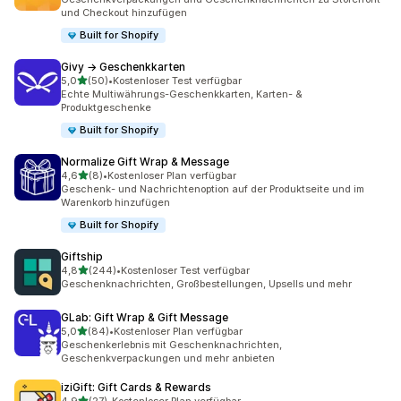
und Checkout hinzufügen
Built for Shopify
Givy → Geschenkkarten
von 5 Sternen
5,0
(50)
•
Kostenloser Test verfügbar
50 Rezensionen insgesamt
Echte Multiwährungs-Geschenkkarten, Karten- &
Produktgeschenke
Built for Shopify
Normalize Gift Wrap & Message
von 5 Sternen
4,6
(8)
•
Kostenloser Plan verfügbar
8 Rezensionen insgesamt
Geschenk- und Nachrichtenoption auf der Produktseite und im
Warenkorb hinzufügen
Built for Shopify
Giftship
von 5 Sternen
4,8
(244)
•
Kostenloser Test verfügbar
244 Rezensionen insgesamt
Geschenknachrichten, Großbestellungen, Upsells und mehr
GLab: Gift Wrap & Gift Message
von 5 Sternen
5,0
(84)
•
Kostenloser Plan verfügbar
84 Rezensionen insgesamt
Geschenkerlebnis mit Geschenknachrichten,
Geschenkverpackungen und mehr anbieten
iziGift: Gift Cards & Rewards
von 5 Sternen