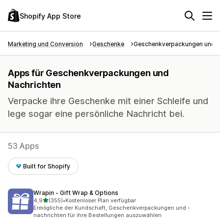
Shopify App Store
Marketing und Conversion
Geschenke
Geschenkverpackungen und N
Apps für Geschenkverpackungen und
Nachrichten
Verpacke ihre Geschenke mit einer Schleife und
lege sogar eine persönliche Nachricht bei.
53 Apps
Built for Shopify
Wrapin ‑ Gift Wrap & Options
von 5 Sternen
4,9
(355)
•
Kostenloser Plan verfügbar
355 Rezensionen insgesamt
Ermögliche der Kundschaft, Geschenkverpackungen und -
nachrichten für ihre Bestellungen auszuwählen