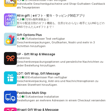
4,9
(27)
•
Kostenloser Plan verfügbar
27 Rezensionen insgesamt
Individuelle Geschenkgutscheine und Shop-Guthaben-Cashback
als Treueprämien
All in gift｜eギフト・熨斗・ラッピング対応アプリ
von 5 Sternen
4,9
(129)
•
無料体験あり
129 Rezensionen insgesamt
熨斗や配送分割のギフト機能も、住所がわからない相手にもLINEなどの
SNSでかんたんeギフトまで！
Gift Options Plus
von 5 Sternen
4,4
(7)
•
Kostenloser Test verfügbar
7 Rezensionen insgesamt
Geschenkverpackungen, Grußkarten, Noshi und mehr in 3
Schritten hinzufügen
GP ‑ Gift Wrap & Message
Kostenlos
Geschenkverpackungsoptionen und persönliche Nachrichten zu
jeder Bestellung hinzufügen.
LDT: Gift Wrap, Gift Message
von 5 Sternen
3,9
(69)
•
Kostenloser Plan verfügbar
69 Rezensionen insgesamt
Geschenkverpackung, Add-ons und Nachrichtenoptionen zu
deinem Storefront hinzufügen.
Pasilobus Multi Ship
von 5 Sternen
5,0
(1)
•
Kostenlose Installation
1 Rezensionen insgesamt
Bestellungen an mehrere Adressen in einem Checkout versenden
Wrapit Gift Wrap & Message