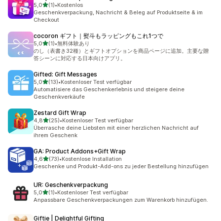
von 5 Sternen
5,0
(1)
•
Kostenlos
1 Rezensionen insgesamt
Geschenkverpackung, Nachricht & Beleg auf Produktseite & im
Checkout
cocoron ギフト｜熨斗もラッピングもこれ1つで
von 5 Sternen
5,0
(1)
•
無料体験あり
1 Rezensionen insgesamt
のし（表書き32種）とギフトオプションを商品ページに追加。主要な贈
答シーンに対応する日本向けアプリ。
Gifted: Gift Messages
von 5 Sternen
5,0
(13)
•
Kostenloser Test verfügbar
13 Rezensionen insgesamt
Automatisiere das Geschenkerlebnis und steigere deine
Geschenkverkäufe
Zestard Gift Wrap
von 5 Sternen
4,8
(25)
•
Kostenloser Test verfügbar
25 Rezensionen insgesamt
Überrasche deine Liebsten mit einer herzlichen Nachricht auf
ihrem Geschenk
GA: Product Addons+Gift Wrap
von 5 Sternen
4,6
(73)
•
Kostenlose Installation
73 Rezensionen insgesamt
Geschenke und Produkt-Add-ons zu jeder Bestellung hinzufügen
UR: Geschenkverpackung
von 5 Sternen
5,0
(1)
•
Kostenloser Test verfügbar
1 Rezensionen insgesamt
Anpassbare Geschenkverpackungen zum Warenkorb hinzufügen.
Giftie | Delightful Gifting