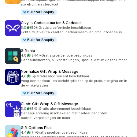
storefront en checkout
Built for Shopify
Givy → Cadeaukaarten & Cadeaus
van 5 sterren
5,0
(50)
•
Gratis proefperiode beschikbaar
50 recensies in totaal
Echte multivaluta kaarten, cadeaukaart- en productcadeaus
Built for Shopify
Giftship
van 5 sterren
4,8
(244)
•
Gratis proefperiode beschikbaar
244 recensies in totaal
Cadeauberichten, bulkbestellingen, upsells, datumkiezer + meer
Normalize Gift Wrap & Message
van 5 sterren
4,6
(8)
•
Gratis abonnement beschikbaar
8 recensies in totaal
Voeg een cadeau- en berichtoptie toe op de productpagina en in
de winkelwagen
Built for Shopify
GLab: Gift Wrap & Gift Message
van 5 sterren
5,0
(84)
•
Gratis abonnement beschikbaar
84 recensies in totaal
Cadeau-ervaring inschakelen met cadeauberichten,
cadeauverpakkingen en meer
Gift Options Plus
van 5 sterren
4,4
(7)
•
Gratis proefperiode beschikbaar
7 recensies in totaal