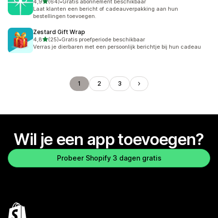
van 5 sterren
4,9
(64)
•
Gratis abonnement beschikbaar
64 recensies in totaal
Laat klanten een bericht of cadeauverpakking aan hun
bestellingen toevoegen.
Zestard Gift Wrap
van 5 sterren
4,8
(25)
•
Gratis proefperiode beschikbaar
25 recensies in totaal
Verras je dierbaren met een persoonlijk berichtje bij hun cadeau
1
2
3
Wil je een app toevoegen?
Probeer Shopify 3 dagen gratis