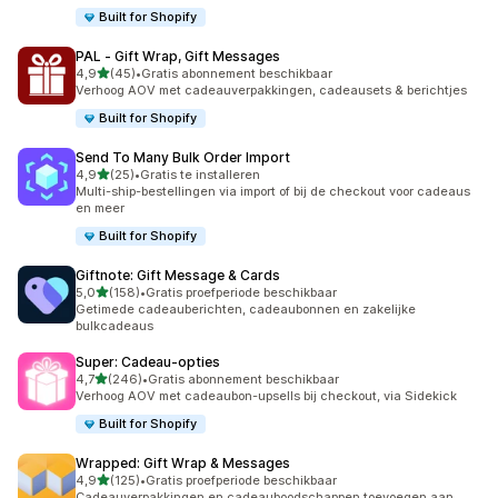
Built for Shopify
PAL ‑ Gift Wrap, Gift Messages
van 5 sterren
4,9
(45)
•
Gratis abonnement beschikbaar
45 recensies in totaal
Verhoog AOV met cadeauverpakkingen, cadeausets & berichtjes
Built for Shopify
Send To Many Bulk Order Import
van 5 sterren
4,9
(25)
•
Gratis te installeren
25 recensies in totaal
Multi-ship-bestellingen via import of bij de checkout voor cadeaus
en meer
Built for Shopify
Giftnote: Gift Message & Cards
van 5 sterren
5,0
(158)
•
Gratis proefperiode beschikbaar
158 recensies in totaal
Getimede cadeauberichten, cadeaubonnen en zakelijke
bulkcadeaus
Super: Cadeau‑opties
van 5 sterren
4,7
(246)
•
Gratis abonnement beschikbaar
246 recensies in totaal
Verhoog AOV met cadeaubon-upsells bij checkout, via Sidekick
Built for Shopify
Wrapped: Gift Wrap & Messages
van 5 sterren
4,9
(125)
•
Gratis proefperiode beschikbaar
125 recensies in totaal
Cadeauverpakkingen en cadeauboodschappen toevoegen aan