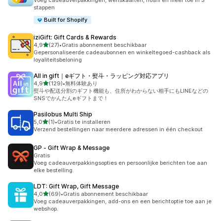
Voeg cadeauverpakkingen, wenskaarten, noshi en meer toe in 3
stappen
Built for Shopify
iziGift: Gift Cards & Rewards
van 5 sterren
4,9
(27)
•
Gratis abonnement beschikbaar
27 recensies in totaal
Gepersonaliseerde cadeaubonnen en winkeltegoed-cashback als
loyaliteitsbeloning
All in gift｜eギフト・熨斗・ラッピング対応アプリ
van 5 sterren
4,9
(129)
•
無料体験あり
129 recensies in totaal
熨斗や配送分割のギフト機能も、住所がわからない相手にもLINEなどの
SNSでかんたんeギフトまで！
Pasilobus Multi Ship
van 5 sterren
5,0
(1)
•
Gratis te installeren
1 recensies in totaal
Verzend bestellingen naar meerdere adressen in één checkout
GP ‑ Gift Wrap & Message
Gratis
Voeg cadeauverpakkingsopties en persoonlijke berichten toe aan
elke bestelling.
LDT: Gift Wrap, Gift Message
van 5 sterren
4,0
(69)
•
Gratis abonnement beschikbaar
69 recensies in totaal
Voeg cadeauverpakkingen, add-ons en een berichtoptie toe aan je
webshop.