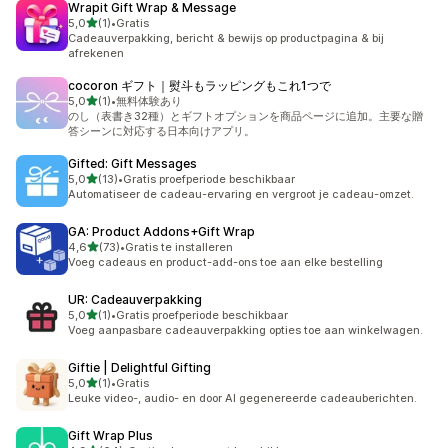
Wrapit Gift Wrap & Message
van 5 sterren
5,0
(1)
•
Gratis
1 recensies in totaal
Cadeauverpakking, bericht & bewijs op productpagina & bij
afrekenen
cocoron ギフト｜熨斗もラッピングもこれ1つで
van 5 sterren
5,0
(1)
•
無料体験あり
1 recensies in totaal
のし（表書き32種）とギフトオプションを商品ページに追加。主要な贈
答シーンに対応する日本向けアプリ。
Gifted: Gift Messages
van 5 sterren
5,0
(13)
•
Gratis proefperiode beschikbaar
13 recensies in totaal
Automatiseer de cadeau-ervaring en vergroot je cadeau-omzet.
GA: Product Addons+Gift Wrap
van 5 sterren
4,6
(73)
•
Gratis te installeren
73 recensies in totaal
Voeg cadeaus en product-add-ons toe aan elke bestelling
UR: Cadeauverpakking
van 5 sterren
5,0
(1)
•
Gratis proefperiode beschikbaar
1 recensies in totaal
Voeg aanpasbare cadeauverpakking opties toe aan winkelwagen.
Giftie | Delightful Gifting
van 5 sterren
5,0
(1)
•
Gratis
1 recensies in totaal
Leuke video-, audio- en door AI gegenereerde cadeauberichten.
Gift Wrap Plus