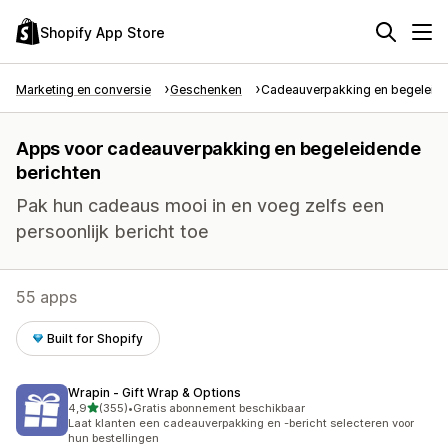
Shopify App Store
Marketing en conversie
Geschenken
Cadeauverpakking en begeleide
Apps voor cadeauverpakking en begeleidende
berichten
Pak hun cadeaus mooi in en voeg zelfs een
persoonlijk bericht toe
55 apps
Built for Shopify
Wrapin ‑ Gift Wrap & Options
van 5 sterren
4,9
(355)
•
Gratis abonnement beschikbaar
355 recensies in totaal
Laat klanten een cadeauverpakking en -bericht selecteren voor
hun bestellingen