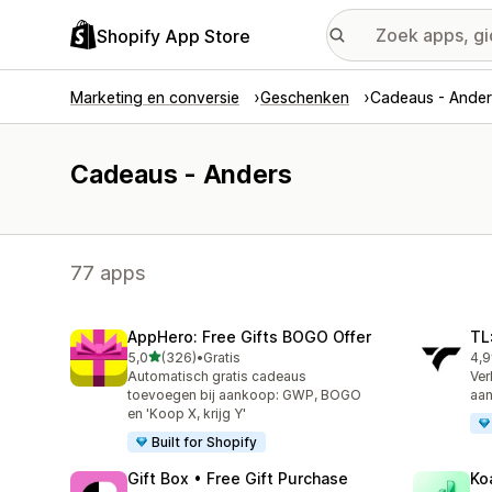
Shopify App Store
Marketing en conversie
Geschenken
Cadeaus - Ander
Cadeaus - Anders
77 apps
AppHero: Free Gifts BOGO Offer
TL
van 5 sterren
5,0
(326)
•
Gratis
4,9
326 recensies in totaal
417
Automatisch gratis cadeaus
Ver
toevoegen bij aankoop: GWP, BOGO
aan
en 'Koop X, krijg Y'
Built for Shopify
Gift Box • Free Gift Purchase
Ko