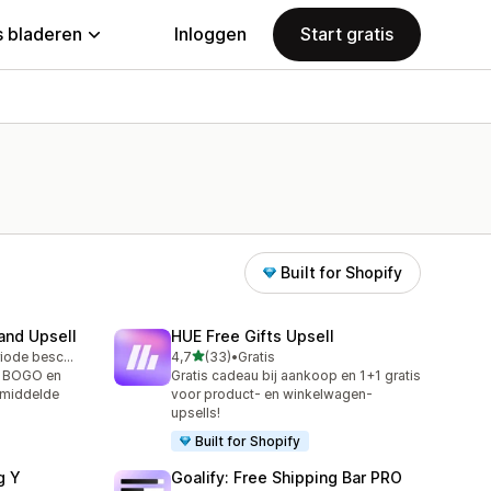
 bladeren
Inloggen
Start gratis
Built for Shopify
and Upsell
HUE Free Gifts Upsell
van 5 sterren
Gratis proefperiode beschikbaar
4,7
(33)
•
Gratis
33 recensies in totaal
, BOGO en
Gratis cadeau bij aankoop en 1+1 gratis
emiddelde
voor product- en winkelwagen-
upsells!
Built for Shopify
g Y
Goalify: Free Shipping Bar PRO