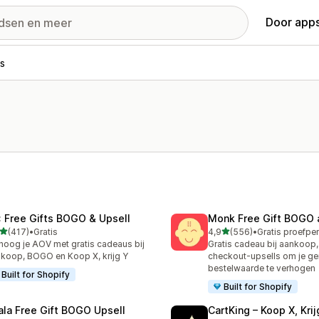
Door apps
s
: Free Gifts BOGO & Upsell
Monk Free Gift BOGO 
van 5 sterren
van 5 sterren
(417)
•
Gratis
4,9
(556)
•
 recensies in totaal
556 recensies in totaal
hoog je AOV met gratis cadeaus bij
Gratis cadeau bij aankoop
koop, BOGO en Koop X, krijg Y
checkout-upsells om je g
bestelwaarde te verhogen
Built for Shopify
Built for Shopify
ala Free Gift BOGO Upsell
CartKing – Koop X, Krij