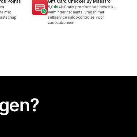
rds Points
Gift Card Checker By Maestro
van 5 sterren
ren
5,0
(4)
•
Gratis proefperiode beschikbaar
4 recensies in totaal
ma met
Verminder het aantal vragen met
maatschap
selfservice saldocontroles voor
cadeaubonnen
egen?