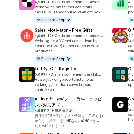
van 5 sterren
4,9
(210)
•
Gratis abonnement beschikbaar
4,9
210 recensies in totaal
347
Verhoog de omzet met een gratis
Ste
cadeau bij aankoop (GWP) en gift box.
pop
Built for Shopify
Sales Motivator ‑ Free Gifts
Gi
van 5 sterren
4,9
(147)
•
Gratis abonnement beschikbaar
4,9
147 recensies in totaal
154
Verhoog de AOV met een cadeau bij
Ver
aankoop (GWP) of met cadeaus voor
cad
producten
win
Built for Shopify
Listify: Gift Registry
Gi
van 5 sterren
5,0
(7)
•
Gratis abonnement beschikbaar
4,8
7 recensies in totaal
244
Huwelijks- en geboortelijsten plus
Cad
verlanglijstjes die nieuwe kopers
ups
aantrekken
All in gift｜eギフト・熨斗・ラッピ
Go
ング対応アプリ
3,9
22 
Ver
van 5 sterren
4,9
(129)
•
無料体験あり
129 recensies in totaal
cad
熨斗や配送分割のギフト機能も、住所がわ
bou
からない相手にもLINEなどのSNSでかん
たんeギフトまで！