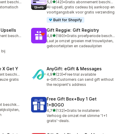
van 5 sterren
Gratis abonnement beschikbaar
5,0
(42)
•
Gratis abonnement beschikbaar
42 recensies in totaal
automatisch
AI-upsell, gratis cadeau bij aankoop en
voortgangsbalk voor gratis verzending
Built for Shopify
 Upsells
Gift Reggie: Gift Registry
van 5 sterren
Gratis abonnement beschikbaar
4,8
(180)
•
Gratis proefperiode beschikbaar
180 recensies in totaal
Laat je omzet groeien met trouwlijsten,
geboortelijsten en cadeaulijsten
bij
y X Get Y
AnyGift: eGift & Messages
van 5 sterren
Gratis abonnement beschikbaar
4,9
(23)
•
Free trial available
23 recensies in totaal
euze gratis
e-Gift:Customers can send gift without
the recipient's address
Free Gift Box+Buy 1 Get
Gratis abonnement beschikbaar
1+BOGO
ijkslijsten,
van 5 sterren
4,7
(132)
•
Gratis te installeren
132 recensies in totaal
n
Verhoog de omzet met slimme '1+1
gratis'-deals.