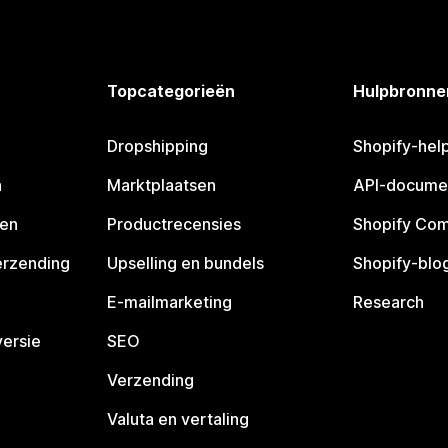
Topcategorieën
Hulpbronne
Dropshipping
Shopify-hel
n
Marktplaatsen
API-docume
pen
Productrecensies
Shopify Co
erzending
Upselling en bundels
Shopify-blo
E-mailmarketing
Research
ersie
SEO
Verzending
Valuta en vertaling