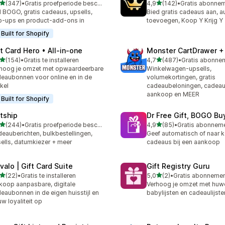
van 5 sterren
van 5 sterren
(347)
•
Gratis proefperiode beschikbaar
4,9
(142)
•
 recensies in totaal
142 recensies in totaal
l BOGO, gratis cadeaus, upsells,
Bied gratis cadeaus aan, 
-ups en product-add-ons in
toevoegen, Koop Y Krijg Y
Built for Shopify
ft Card Hero • All‑in‑one
Monster CartDrawer +
van 5 sterren
van 5 sterren
(154)
•
Gratis te installeren
4,7
(487)
•
 recensies in totaal
487 recensies in totaal
hoog je omzet met opwaardeerbare
Winkelwagen-upsells,
eaubonnen voor online en in de
volumekortingen, gratis
kel
cadeaubeloningen, cadeau 
aankoop en MEER
Built for Shopify
ftship
Dr Free Gift, BOGO Bu
van 5 sterren
van 5 sterren
(244)
•
Gratis proefperiode beschikbaar
4,9
(85)
•
 recensies in totaal
85 recensies in totaal
eauberichten, bulkbestellingen,
Geef automatisch of naar k
ells, datumkiezer + meer
cadeaus bij een aankoop
valo | Gift Card Suite
Gift Registry Guru
van 5 sterren
van 5 sterren
(22)
•
Gratis te installeren
5,0
(2)
•
recensies in totaal
2 recensies in totaal
koop aanpasbare, digitale
Verhoog je omzet met huwel
eaubonnen in de eigen huisstijl en
babylijsten en cadeaulijste
w loyaliteit op