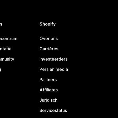
n
Shopify
pcentrum
Over ons
ntatie
Carrières
mmunity
Investeerders
g
Pers en media
Partners
Affiliates
Juridisch
Servicestatus