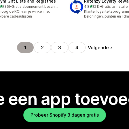
ym Gift Lists and Registries
Retenzy Loyalty Rewa
van 5 sterren
van 5 sterren
(35)
•
Gratis abonnement beschikbaar
4,8
(21)
•
Gratis te installe
recensies in totaal
21 recensies in totaal
hoog de ROI van je winkel met
Klantenloyaliteitsprogram
lbare cadeaulijsten
beloningen, punten en lid
Volgende
1
2
3
4
je een app toevo
Probeer Shopify 3 dagen gratis