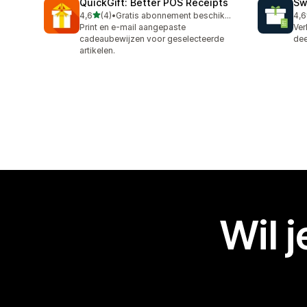
QuickGift: Better POS Receipts
Sw
van 5 sterren
4,6
(4)
•
Gratis abonnement beschikbaar
4,6
4 recensies in totaal
35 
Print en e-mail aangepaste
Ver
cadeaubewijzen voor geselecteerde
dee
artikelen.
Wil 