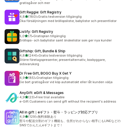
gratisgåvor och mer
Gift Reggie: Gift Registry
av 5 stjärnor
4,8
(180)
•
Gratis testversion tillgänglig
180 recensioner totalt
Öka försäljningen med bröllopslistor, babylistor och presentlistor
Listify: Gift Registry
av 5 stjärnor
5,0
(7)
•
Gratisplan tillgänglig
7 recensioner totalt
Bröllops- och babylistor samt önskelistor som ger nya kunder
Giftship: Gift, Bundle & Ship
av 5 stjärnor
4,8
(244)
•
Gratis testversion tillgänglig
244 recensioner totalt
Större företagspresenter, presentalternativ, boxbyggare,
sidovarukorg
Dr Free Gift, BOGO Buy X Get Y
av 5 stjärnor
4,9
(85)
•
Gratisplan tillgänglig
85 recensioner totalt
Ge bort gratisgåvor vid köp automatiskt eller låt kunden välja
AnyGift: eGift & Messages
av 5 stjärnor
4,9
(23)
•
Free trial available
23 recensioner totalt
e-Gift:Customers can send gift without the recipient's address
All in gift｜eギフト・熨斗・ラッピング対応アプリ
av 5 stjärnor
4,9
(129)
•
無料体験あり
129 recensioner totalt
熨斗や配送分割のギフト機能も、住所がわからない相手にもLINEなどの
SNSでかんたんeギフトまで！