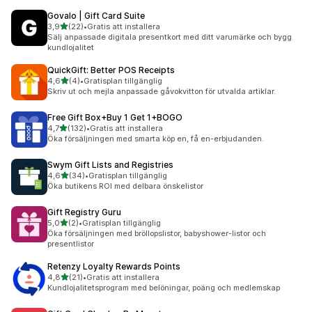
Govalo | Gift Card Suite
av 5 stjärnor
3,9
(22)
•
Gratis att installera
22 recensioner totalt
Sälj anpassade digitala presentkort med ditt varumärke och bygg
kundlojalitet
QuickGift: Better POS Receipts
av 5 stjärnor
4,6
(4)
•
Gratisplan tillgänglig
4 recensioner totalt
Skriv ut och mejla anpassade gåvokvitton för utvalda artiklar.
Free Gift Box+Buy 1 Get 1+BOGO
av 5 stjärnor
4,7
(132)
•
Gratis att installera
132 recensioner totalt
Öka försäljningen med smarta köp en, få en-erbjudanden.
Swym Gift Lists and Registries
av 5 stjärnor
4,6
(34)
•
Gratisplan tillgänglig
34 recensioner totalt
Öka butikens ROI med delbara önskelistor
Gift Registry Guru
av 5 stjärnor
5,0
(2)
•
Gratisplan tillgänglig
2 recensioner totalt
Öka försäljningen med bröllopslistor, babyshower-listor och
presentlistor
Retenzy Loyalty Rewards Points
av 5 stjärnor
4,8
(21)
•
Gratis att installera
21 recensioner totalt
Kundlojalitetsprogram med belöningar, poäng och medlemskap