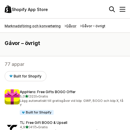
Shopify App Store
Marknadsföring och konvertering
Gåvor
Gåvor – övrigt
Gåvor – övrigt
77 appar
Built for Shopify
AppHero: Free Gifts BOGO Offer
av 5 stjärnor
5,0
(323)
•
Gratis
323 recensioner totalt
Lägg automatiskt till gratisgåvor vid köp: GWP, BOGO och köp X, få
Y
Built for Shopify
TL: Free Gift BOGO & Upsell
av 5 stjärnor
4,9
(417)
•
Gratis
417 recensioner totalt