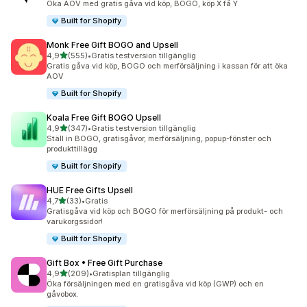
Öka AOV med gratis gåva vid köp, BOGO, köp X få Y
Built for Shopify
Monk Free Gift BOGO and Upsell
av 5 stjärnor
4,9
(555)
•
Gratis testversion tillgänglig
555 recensioner totalt
Gratis gåva vid köp, BOGO och merförsäljning i kassan för att öka
AOV
Built for Shopify
Koala Free Gift BOGO Upsell
av 5 stjärnor
4,9
(347)
•
Gratis testversion tillgänglig
347 recensioner totalt
Ställ in BOGO, gratisgåvor, merförsäljning, popup-fönster och
produkttillägg
Built for Shopify
HUE Free Gifts Upsell
av 5 stjärnor
4,7
(33)
•
Gratis
33 recensioner totalt
Gratisgåva vid köp och BOGO för merförsäljning på produkt- och
varukorgssidor!
Built for Shopify
Gift Box • Free Gift Purchase
av 5 stjärnor
4,9
(209)
•
Gratisplan tillgänglig
209 recensioner totalt
Öka försäljningen med en gratisgåva vid köp (GWP) och en
gåvobox.