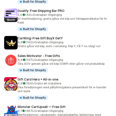
Built for Shopify
Goalify: Free Shipping Bar PRO
av 5 stjärnor
5,0
(42)
•
Gratisplan tillgänglig
42 recensioner totalt
AI-merförsäljning, gratis gåva vid köp och förloppsindikator för fri
frakt
Built for Shopify
CartKing‑Free Gift BuyX GetY
av 5 stjärnor
4,9
(142)
•
Gratisplan tillgänglig
142 recensioner totalt
Gratis gåva vid köp, auto i varukorg, Köp Y, Få Y nu idag! nu!
Sales Motivator ‑ Free Gifts
av 5 stjärnor
4,9
(147)
•
Gratisplan tillgänglig
147 recensioner totalt
Öka AOV genom gåva vid köp (GWP) eller gåvor vid produktköp
Built for Shopify
Gift Card Hero • All‑in‑one
av 5 stjärnor
4,9
(154)
•
Gratis att installera
154 recensioner totalt
Öka försäljningen med påfyllningsbara presentkort för e-handel
och butik
Built for Shopify
Monster CartUpsell — Free Gift
av 5 stjärnor
4,7
(487)
•
Gratisplan tillgänglig
487 recensioner totalt
Merförsäljning i varukorgen, mängdrabatter, belöningar med