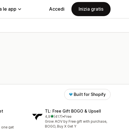
a le app
Accedi
Inizia gratis
Built for Shopify
et
TL: Free Gift BOGO & Upsell
stelle su 5
4,9
(417)
•
Free
417 recensioni totali
Grow AOV by Free gift with purchase,
BOGO, Buy X Get Y
 one get