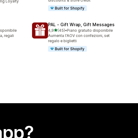
discounts & store credit
ng Loyalty
Built for Shopify
PAL ‑ Gift Wrap, Gift Messages
stelle su 5
isponibile
4,9
(45)
•
Piano gratuito disponibile
45 recensioni totali
a, regali
Aumenta l'AOV con confezioni, set
regalo e biglietti
Built for Shopify
app?