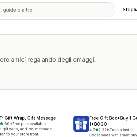
Sfogli
i loro amici regalando degli omaggi.
T: Gift Wrap, Gift Message
Free Gift Box+Buy 1 G
stelle su 5
(69)
•
Free plan available
1+BOGO
recensioni totali
 gift wrap, add-on, message
stelle su 5
4,7
(132)
•
Free to install
132 recensioni totali
ion to your store front.
Boost sales with smart buy