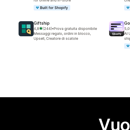
for online and in-store
che
Built for Shopify
Giftship
Go
stelle su 5
4,8
(244)
•
Prova gratuita disponibile
5,0
244 recensioni totali
42 
Messaggi regalo, ordini in blocco,
AI 
Upsell, Creatore di scatole
shi
Vuo