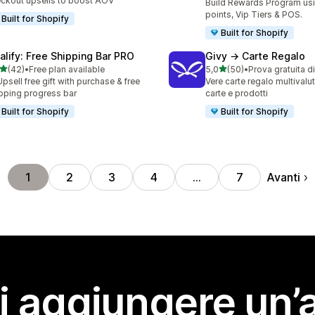
ckout upsells to boost AOV
Build Rewards Program usi
points, Vip Tiers & POS.
Built for Shopify
Built for Shopify
alify: Free Shipping Bar PRO
Givy → Carte Regalo
stelle su 5
stelle su 5
(42)
•
Free plan available
5,0
(50)
•
Prova gratuita d
recensioni totali
50 recensioni totali
Upsell free gift with purchase & free
Vere carte regalo multivalut
pping progress bar
carte e prodotti
Built for Shopify
Built for Shopify
Avanti
1
2
3
4
…
7
i aggiungere un’