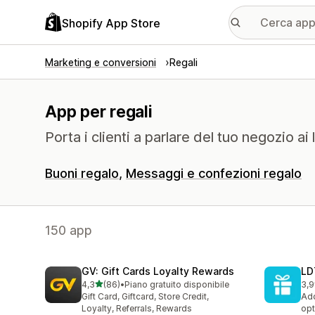
Shopify App Store
Marketing e conversioni
Regali
App per regali
Porta i clienti a parlare del tuo negozio a
Buoni regalo
Messaggi e confezioni regalo
150 app
GV: Gift Cards Loyalty Rewards
LD
stelle su 5
4,3
(86)
•
Piano gratuito disponibile
3,9
86 recensioni totali
69 
Gift Card, Giftcard, Store Credit,
Add
Loyalty, Referrals, Rewards
opt