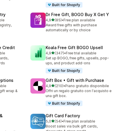
Built for Shopify
try
Dr Free Gift, BOGO Buy X Get Y
stelle su 5
ble
4,9
(85)
•
Free plan available
85 recensioni totali
gistry,
Award free gifts with purchase
automatically or by choice
e Credit
Koala Free Gift BOGO Upsell
stelle su 5
able
4,9
(347)
•
Free trial available
347 recensioni totali
cards,
Set up BOGO, free gifts, upsells, pop-
rds
ups, and product add-ons
Built for Shopify
Options
Gift Box • Gift with Purchase
stelle su 5
able
4,9
(210)
•
Piano gratuito disponibile
210 recensioni totali
gift wrap &
Offri un regalo gratuito con l'acquisto e
una gift box.
Built for Shopify
 &
Gift Card Factory
stelle su 5
5,0
(54)
•
Free plan available
54 recensioni totali
Boost sales via bulk gift cards,