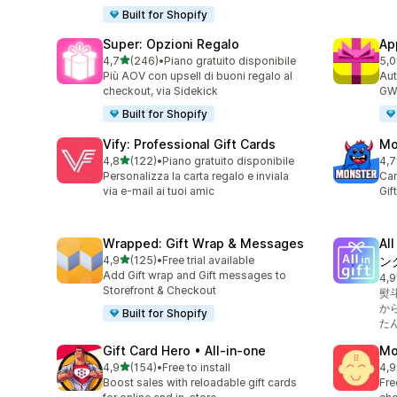
Built for Shopify
Super: Opzioni Regalo
Ap
stelle su 5
4,7
(246)
•
Piano gratuito disponibile
5,0
246 recensioni totali
325
Più AOV con upsell di buoni regalo al
Aut
checkout, via Sidekick
GWP
Built for Shopify
Vify: Professional Gift Cards
Mo
stelle su 5
4,8
(122)
•
Piano gratuito disponibile
4,7
122 recensioni totali
487
Personalizza la carta regalo e inviala
Car
via e-mail ai tuoi amic
Gi
Wrapped: Gift Wrap & Messages
Al
stelle su 5
4,9
(125)
•
Free trial available
ン
125 recensioni totali
Add Gift wrap and Gift messages to
4,9
129
Storefront & Checkout
熨
か
Built for Shopify
た
Gift Card Hero • All‑in‑one
Mo
stelle su 5
4,9
(154)
•
Free to install
4,9
154 recensioni totali
556
Boost sales with reloadable gift cards
Fre