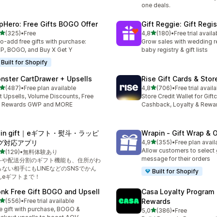
one deals.
pHero: Free Gifts BOGO Offer
Gift Reggie: Gift Regis
stelle su 5
stelle su 5
(325)
•
Free
4,8
(180)
•
Free trial availa
 recensioni totali
180 recensioni totali
o-add free gifts with purchase:
Grow sales with wedding re
, BOGO, and Buy X Get Y
baby registry & gift lists
Built for Shopify
nster CartDrawer + Upsells
Rise Gift Cards & Stor
stelle su 5
stelle su 5
(487)
•
Free plan available
4,8
(706)
•
Free trial avail
 recensioni totali
706 recensioni totali
t Upsells, Volume Discounts, Free
Store Credit Wallet for Gift
ft Rewards GWP and MORE
Cashback, Loyalty & Rewa
l in gift｜eギフト・熨斗・ラッピ
Wrapin ‑ Gift Wrap & 
stelle su 5
グ対応アプリ
4,9
(355)
•
Free plan avail
355 recensioni totali
Allow customers to select 
stelle su 5
(129)
•
無料体験あり
 recensioni totali
message for their orders
斗や配送分割のギフト機能も、住所がわ
らない相手にもLINEなどのSNSでかん
Built for Shopify
んeギフトまで！
nk Free Gift BOGO and Upsell
Casa Loyalty Program
stelle su 5
(556)
•
Free trial available
Rewards
 recensioni totali
e gift with purchase, BOGO &
stelle su 5
5,0
(386)
•
Free
386 recensioni totali