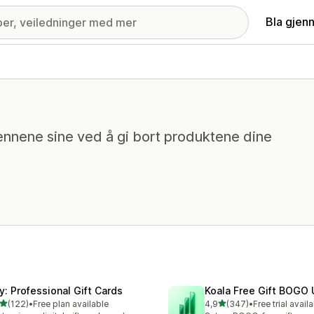
Bla gjen
vennene sine ved å gi bort produktene dine
fy: Professional Gift Cards
Koala Free Gift BOGO 
av 5 stjerner
av 5 stjerner
(122)
•
Free plan available
4,9
(347)
•
Free trial avail
alt 122 omtaler
Totalt 347 omtaler