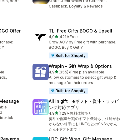
sells, pop-
Store Credit Wallet for Giftcards,
Cashback, Loyalty & Rewards
OGO Offer
TL: Free Gifts BOGO & Upsell
av 5 stjerner
4,9
(421)
•
Free
Totalt 421 omtaler
urchase:
Grow AOV by Free gift with purchase,
 Y
BOGO, Buy X Get Y
Built for Shopify
Wrapin ‑ Gift Wrap & Options
av 5 stjerner
ble
4,9
(355)
•
Free plan available
Totalt 355 omtaler
rds,
Allow customers to select gift wrap &
message for their orders
Built for Shopify
t Message
All in gift｜eギフト・熨斗・ラッピ
able
ング対応アプリ
rd
av 5 stjerner
4,9
(129)
•
無料体験あり
Totalt 129 omtaler
Sidekick
熨斗や配送分割のギフト機能も、住所がわ
からない相手にもLINEなどのSNSでかん
たんeギフトまで！
y Rewards
LDT: Gift Wrap, Gift Message