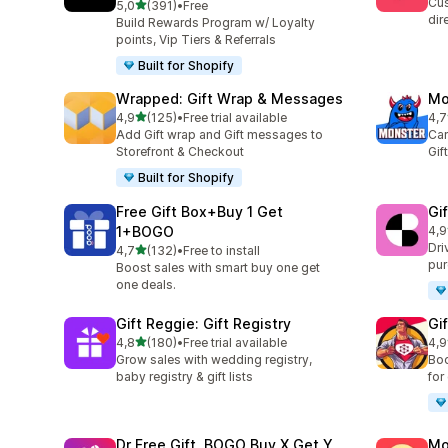
Cus
av 5 stjerner
5,0
(391)
•
Free
Totalt 391 omtaler
dir
Build Rewards Program w/ Loyalty
points, Vip Tiers & Referrals
Built for Shopify
Wrapped: Gift Wrap & Messages
Mo
av 5 stjerner
4,9
(125)
•
Free trial available
4,7
Totalt 125 omtaler
Tot
Add Gift wrap and Gift messages to
Car
Storefront & Checkout
Gi
Built for Shopify
Free Gift Box+Buy 1 Get
Gi
1+BOGO
4,9
Tot
Dri
av 5 stjerner
4,7
(132)
•
Free to install
Totalt 132 omtaler
pur
Boost sales with smart buy one get
one deals.
Gift Reggie: Gift Registry
Gi
av 5 stjerner
4,8
(180)
•
Free trial available
4,9
Totalt 180 omtaler
Tot
Grow sales with wedding registry,
Boo
baby registry & gift lists
for
Dr Free Gift, BOGO Buy X Get Y
Mo