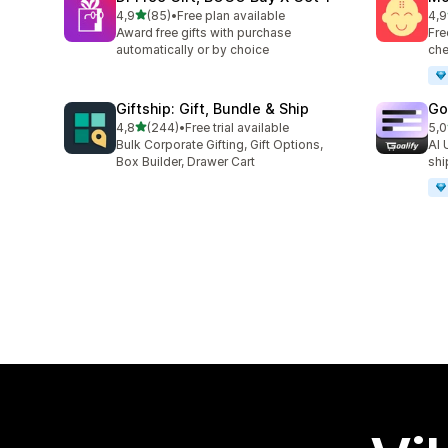
av 5 stjerner
4,9
(85)
•
Free plan available
4,9
Totalt 85 omtaler
Tot
Award free gifts with purchase
Fre
automatically or by choice
che
Giftship: Gift, Bundle & Ship
Go
av 5 stjerner
4,8
(244)
•
Free trial available
5,0
Totalt 244 omtaler
Tot
Bulk Corporate Gifting, Gift Options,
AI 
Box Builder, Drawer Cart
shi