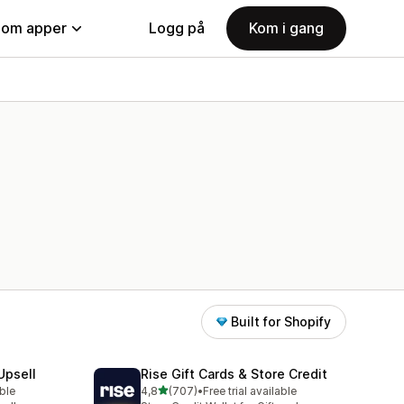
nom apper
Logg på
Kom i gang
Built for Shopify
Upsell
Rise Gift Cards & Store Credit
av 5 stjerner
able
4,8
(707)
•
Free trial available
Totalt 707 omtaler