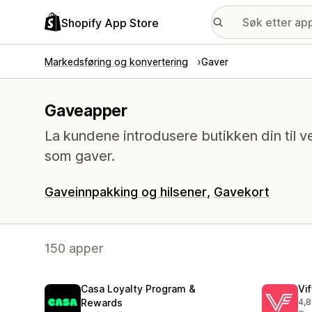
Shopify App Store
Markedsføring og konvertering
Gaver
Gaveapper
La kundene introdusere butikken din til 
som gaver.
Gaveinnpakking og hilsener
Gavekort
150 apper
Casa Loyalty Program &
Vi
Rewards
4,8
Tot