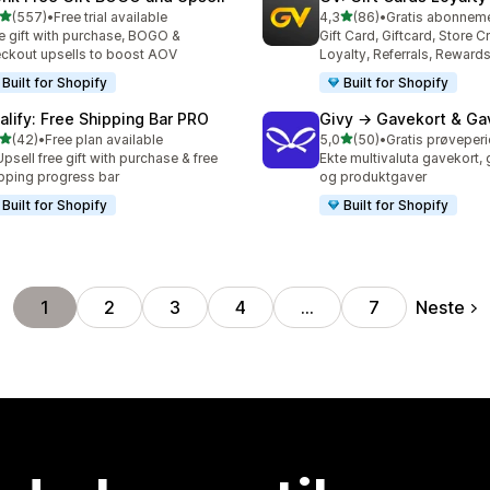
av 5 stjerner
av 5 stjerner
(557)
•
Free trial available
4,3
(86)
•
alt 557 omtaler
Totalt 86 omtaler
e gift with purchase, BOGO &
Gift Card, Giftcard, Store Cr
ckout upsells to boost AOV
Loyalty, Referrals, Reward
Built for Shopify
Built for Shopify
alify: Free Shipping Bar PRO
Givy → Gavekort & Ga
av 5 stjerner
av 5 stjerner
(42)
•
Free plan available
5,0
(50)
•
alt 42 omtaler
Totalt 50 omtaler
Upsell free gift with purchase & free
Ekte multivaluta gavekort,
pping progress bar
og produktgaver
Built for Shopify
Built for Shopify
Neste
1
2
3
4
…
7