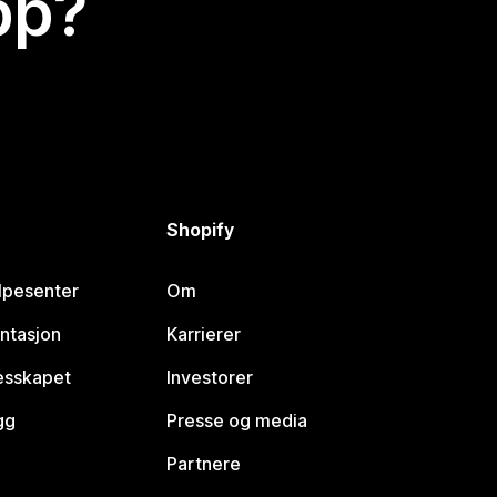
app?
Shopify
lpesenter
Om
ntasjon
Karrierer
lesskapet
Investorer
gg
Presse og media
Partnere