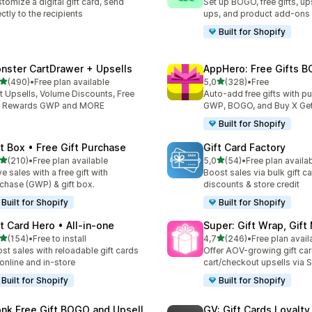
tomize a digital gift card, send
Set up BOGO, free gifts, up
ectly to the recipients
ups, and product add-ons
Built for Shopify
nster CartDrawer + Upsells
AppHero: Free Gifts B
av 5 stjerner
av 5 stjerner
(490)
•
Free plan available
5,0
(328)
•
Free
alt 490 omtaler
Totalt 328 omtaler
t Upsells, Volume Discounts, Free
Auto-add free gifts with p
ft Rewards GWP and MORE
GWP, BOGO, and Buy X Get
Built for Shopify
ft Box • Free Gift Purchase
Gift Card Factory
av 5 stjerner
av 5 stjerner
(210)
•
Free plan available
5,0
(54)
•
Free plan availa
alt 210 omtaler
Totalt 54 omtaler
ve sales with a free gift with
Boost sales via bulk gift ca
chase (GWP) & gift box.
discounts & store credit
Built for Shopify
Built for Shopify
ft Card Hero • All‑in‑one
Super: Gift Wrap, Gif
av 5 stjerner
av 5 stjerner
(154)
•
Free to install
4,7
(246)
•
Free plan avail
alt 154 omtaler
Totalt 246 omtaler
st sales with reloadable gift cards
Offer AOV-growing gift ca
 online and in-store
cart/checkout upsells via 
Built for Shopify
Built for Shopify
nk Free Gift BOGO and Upsell
GV: Gift Cards Loyalt