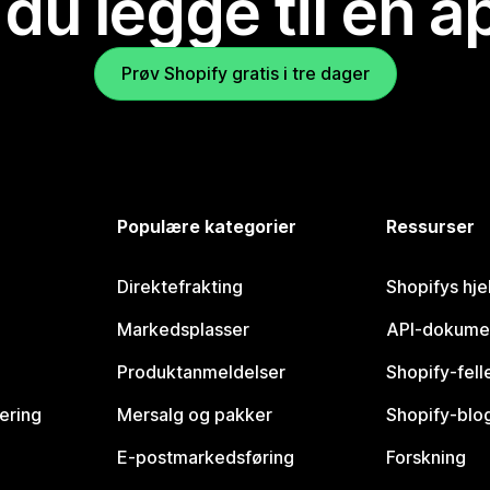
 du legge til en 
Prøv Shopify gratis i tre dager
Populære kategorier
Ressurser
Direktefrakting
Shopifys hje
Markedsplasser
API-dokume
Produktanmeldelser
Shopify-fel
vering
Mersalg og pakker
Shopify-blo
E-postmarkedsføring
Forskning