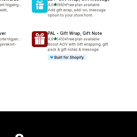
av 5 stjerner
Gratis abonnement tilgjengelig
4,0
(69)
•
Free plan available
Totalt 69 omtaler
edit,
Add gift wrap, add-on, message
s
option to your store front.
ver
PAL ‑ Gift Wrap, Gift Note
av 5 stjerner
Gratis prøveperiode tilgjengelig
4,9
(45)
•
Free plan available
Totalt 45 omtaler
 gavekort-
Boost AOV with Gift wrapping, gift
pack & gift notes & message
Built for Shopify