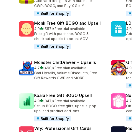
Auto-add free gifts with purchase:
Gro
GWP, BOGO, and Buy X Get Y
BOG
Built for Shopify
Monk Free Gift BOGO and Upsell
LD
na 5 gwiazdek
4,9
(557)
•
Free trial available
4,0
Łączna liczba recenzji: 557
Łąc
Free gift with purchase, BOGO &
Add
checkout upsells to boost AOV
opt
Built for Shopify
Monster CartDrawer + Upsells
Gi
na 5 gwiazdek
4,7
(490)
•
Free plan available
4,9
Łączna liczba recenzji: 490
Łąc
Cart Upsells, Volume Discounts, Free
Boo
Gift Rewards GWP and MORE
for
Koala Free Gift BOGO Upsell
Su
na 5 gwiazdek
4,9
(347)
•
Free trial available
4,7
Łączna liczba recenzji: 347
Łąc
Set up BOGO, free gifts, upsells, pop-
Off
ups, and product add-ons
car
Built for Shopify
Vify: Professional Gift Cards
Ri