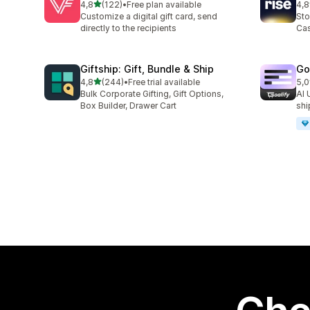
na 5 gwiazdek
4,8
(122)
•
Free plan available
4,8
Łączna liczba recenzji: 122
Łąc
Customize a digital gift card, send
Sto
directly to the recipients
Cas
Giftship: Gift, Bundle & Ship
Go
na 5 gwiazdek
4,8
(244)
•
Free trial available
5,0
Łączna liczba recenzji: 244
Łąc
Bulk Corporate Gifting, Gift Options,
AI 
Box Builder, Drawer Cart
shi