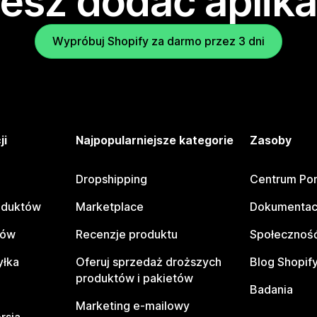
esz dodać aplika
Wypróbuj Shopify za darmo przez 3 dni
ji
Najpopularniejsze kategorie
Zasoby
Dropshipping
Centrum Po
oduktów
Marketplace
Dokumentac
tów
Recenzje produktu
Społeczność
yłka
Oferuj sprzedaż droższych
Blog Shopif
produktów i pakietów
Badania
Marketing e-mailowy