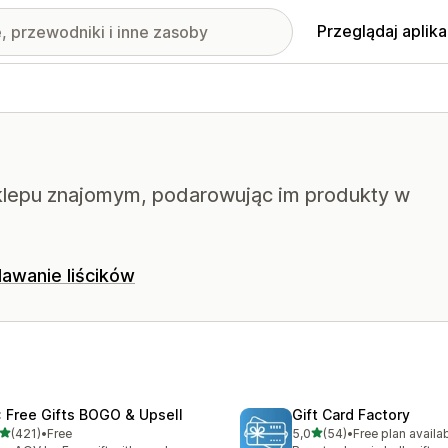
Przeglądaj aplika
klepu znajomym, podarowując im produkty w
awanie liścików
: Free Gifts BOGO & Upsell
Gift Card Factory
na 5 gwiazdek
na 5 gwiazdek
(421)
•
Free
5,0
(54)
•
Free plan availa
zna liczba recenzji: 421
Łączna liczba recenzji: 54