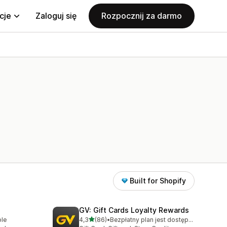
cje
Zaloguj się
Rozpocznij za darmo
Built for Shopify
GV: Gift Cards Loyalty Rewards
na 5 gwiazdek
ble
4,3
(86)
•
Bezpłatny plan jest dostępny
Łączna liczba recenzji: 86