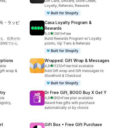
rds,
Gift Card, Giftcard, Store Credit,
Loyalty, Referrals, Rewards
Built for Shopify
・熨斗・ラッピ
Casa Loyalty Program &
Rewards
na 5 gwiazdek
5,0
(391)
•
Free
Łączna liczba recenzji: 391
も、住所がわ
Build Rewards Program w/ Loyalty
のSNSでかん
points, Vip Tiers & Referrals
Built for Shopify
Options
Wrapped: Gift Wrap & Messages
na 5 gwiazdek
able
4,9
(125)
•
Free trial available
5
Łączna liczba recenzji: 125
gift wrap &
Add Gift wrap and Gift messages to
Storefront & Checkout
Built for Shopify
try
Dr Free Gift, BOGO Buy X Get Y
na 5 gwiazdek
ble
4,9
(85)
•
Free plan available
Łączna liczba recenzji: 85
gistry,
Award free gifts with purchase
automatically or by choice
et
Gift Box • Free Gift Purchase