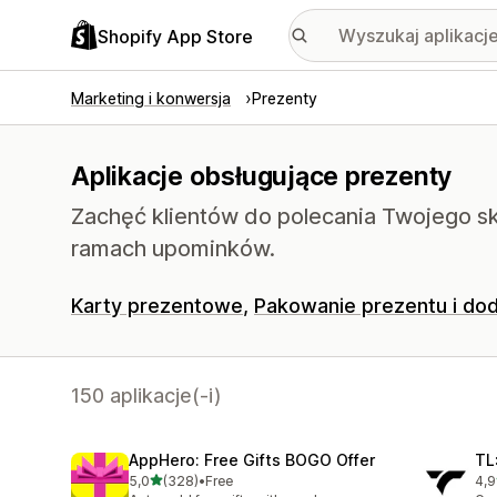
Shopify App Store
Marketing i konwersja
Prezenty
Aplikacje obsługujące prezenty
Zachęć klientów do polecania Twojego s
ramach upominków.
Karty prezentowe
Pakowanie prezentu i dod
150 aplikacje(-i)
AppHero: Free Gifts BOGO Offer
TL
na 5 gwiazdek
5,0
(328)
•
Free
4,9
Łączna liczba recenzji: 328
Łąc