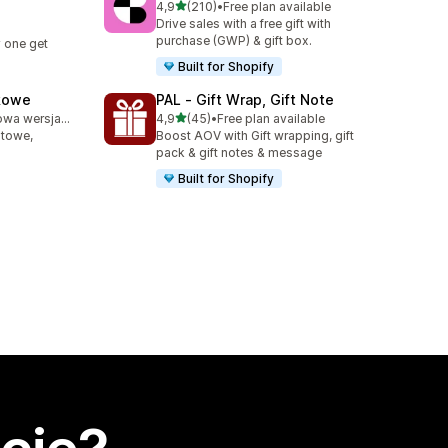
na 5 gwiazdek
4,9
(210)
•
Free plan available
Łączna liczba recenzji: 210
Drive sales with a free gift with
purchase (GWP) & gift box.
 one get
Built for Shopify
kowe
PAL ‑ Gift Wrap, Gift Note
na 5 gwiazdek
Dostępna darmowa wersja próbna
4,9
(45)
•
Free plan available
Łączna liczba recenzji: 45
utowe,
Boost AOV with Gift wrapping, gift
pack & gift notes & message
Built for Shopify