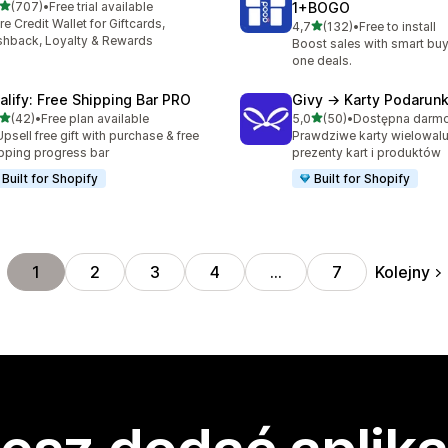
na 5 gwiazdek
(707)
•
Free trial available
1+BOGO
zna liczba recenzji: 707
re Credit Wallet for Giftcards,
na 5 gwiazdek
4,7
(132)
•
Free to install
Łączna liczba recenzji: 132
hback, Loyalty & Rewards
Boost sales with smart buy
one deals.
alify: Free Shipping Bar PRO
Givy → Karty Podarun
na 5 gwiazdek
na 5 gwiazdek
(42)
•
Free plan available
5,0
(50)
•
zna liczba recenzji: 42
Łączna liczba recenzji: 50
Upsell free gift with purchase & free
Prawdziwe karty wielowal
pping progress bar
prezenty kart i produktów
Built for Shopify
Built for Shopify
Kolejny
1
2
3
4
…
7