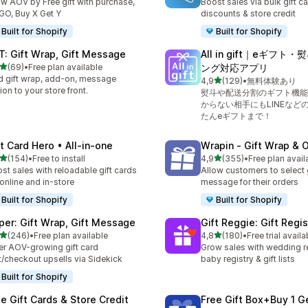
w AOV by Free gift with purchase,
Boost sales via bulk gift ca
O, Buy X Get Y
discounts & store credit
Built for Shopify
Built for Shopify
T: Gift Wrap, Gift Message
All in gift｜eギフト
na 5 gwiazdek
(69)
•
Free plan available
ング対応アプリ
zna liczba recenzji: 69
 gift wrap, add-on, message
na 5 gwiazdek
4,9
(129)
•
無料体験あり
Łączna liczba recenzji: 129
ion to your store front.
熨斗や配送分割のギフト機能
からない相手にもLINEなど
たんeギフトまで！
ft Card Hero • All‑in‑one
Wrapin ‑ Gift Wrap & 
na 5 gwiazdek
na 5 gwiazdek
(154)
•
Free to install
4,9
(355)
•
Free plan avail
zna liczba recenzji: 154
Łączna liczba recenzji: 35
st sales with reloadable gift cards
Allow customers to select 
 online and in-store
message for their orders
Built for Shopify
Built for Shopify
per: Gift Wrap, Gift Message
Gift Reggie: Gift Regis
na 5 gwiazdek
na 5 gwiazdek
(246)
•
Free plan available
4,8
(180)
•
Free trial availa
zna liczba recenzji: 246
Łączna liczba recenzji: 180
er AOV-growing gift card
Grow sales with wedding re
t/checkout upsells via Sidekick
baby registry & gift lists
Built for Shopify
se Gift Cards & Store Credit
Free Gift Box+Buy 1 G