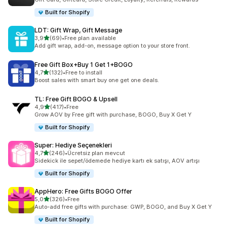
Built for Shopify
LDT: Gift Wrap, Gift Message
5 yıldız üzerinden
3,9
(69)
•
Free plan available
toplam 69 değerlendirme
Add gift wrap, add-on, message option to your store front.
Free Gift Box+Buy 1 Get 1+BOGO
5 yıldız üzerinden
4,7
(132)
•
Free to install
toplam 132 değerlendirme
Boost sales with smart buy one get one deals.
TL: Free Gift BOGO & Upsell
5 yıldız üzerinden
4,9
(417)
•
Free
toplam 417 değerlendirme
Grow AOV by Free gift with purchase, BOGO, Buy X Get Y
Built for Shopify
Super: Hediye Seçenekleri
5 yıldız üzerinden
4,7
(246)
•
Ücretsiz plan mevcut
toplam 246 değerlendirme
Sidekick ile sepet/ödemede hediye kartı ek satışı, AOV artışı
Built for Shopify
AppHero: Free Gifts BOGO Offer
5 yıldız üzerinden
5,0
(326)
•
Free
toplam 326 değerlendirme
Auto-add free gifts with purchase: GWP, BOGO, and Buy X Get Y
Built for Shopify