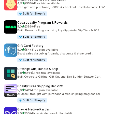
5 yıldız üzerinden
4,9
(556)
•
Free trial available
toplam 556 değerlendirme
Free gift with purchase, BOGO & checkout upsells to boost AOV
Built for Shopify
Casa Loyalty Program & Rewards
5 yıldız üzerinden
5,0
(386)
•
Free
toplam 386 değerlendirme
Build Rewards Program using Loyalty points, Vip Tiers & POS.
Built for Shopify
Gift Card Factory
5 yıldız üzerinden
5,0
(54)
•
Free plan available
toplam 54 değerlendirme
Boost sales via bulk gift cards, discounts & store credit
Built for Shopify
Giftship: Gift, Bundle & Ship
5 yıldız üzerinden
4,8
(244)
•
Free trial available
toplam 244 değerlendirme
Bulk Corporate Gifting, Gift Options, Box Builder, Drawer Cart
Goalify: Free Shipping Bar PRO
5 yıldız üzerinden
5,0
(42)
•
Free plan available
toplam 42 değerlendirme
AI Upsell free gift with purchase & free shipping progress bar
Built for Shopify
Givy → Hediye Kartları
5 yıldız üzerinden
5,0
(50)
•
Ücretsiz deneme kullanılabilir