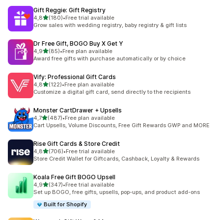
Gift Reggie: Gift Registry
5 yıldız üzerinden
4,8
(180)
•
Free trial available
toplam 180 değerlendirme
Grow sales with wedding registry, baby registry & gift lists
Dr Free Gift, BOGO Buy X Get Y
5 yıldız üzerinden
4,9
(85)
•
Free plan available
toplam 85 değerlendirme
Award free gifts with purchase automatically or by choice
Vify: Professional Gift Cards
5 yıldız üzerinden
4,8
(122)
•
Free plan available
toplam 122 değerlendirme
Customize a digital gift card, send directly to the recipients
Monster CartDrawer + Upsells
5 yıldız üzerinden
4,7
(487)
•
Free plan available
toplam 487 değerlendirme
Cart Upsells, Volume Discounts, Free Gift Rewards GWP and MORE
Rise Gift Cards & Store Credit
5 yıldız üzerinden
4,8
(706)
•
Free trial available
toplam 706 değerlendirme
Store Credit Wallet for Giftcards, Cashback, Loyalty & Rewards
Koala Free Gift BOGO Upsell
5 yıldız üzerinden
4,9
(347)
•
Free trial available
toplam 347 değerlendirme
Set up BOGO, free gifts, upsells, pop-ups, and product add-ons
Built for Shopify