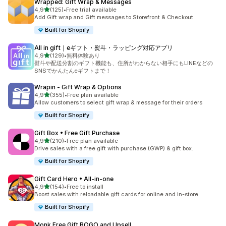
Wrapped: Gift Wrap & Messages
5 yıldız üzerinden
4,9
(125)
•
Free trial available
toplam 125 değerlendirme
Add Gift wrap and Gift messages to Storefront & Checkout
Built for Shopify
All in gift｜eギフト・熨斗・ラッピング対応アプリ
5 yıldız üzerinden
4,9
(129)
•
無料体験あり
toplam 129 değerlendirme
熨斗や配送分割のギフト機能も、住所がわからない相手にもLINEなどの
SNSでかんたんeギフトまで！
Wrapin ‑ Gift Wrap & Options
5 yıldız üzerinden
4,9
(355)
•
Free plan available
toplam 355 değerlendirme
Allow customers to select gift wrap & message for their orders
Built for Shopify
Gift Box • Free Gift Purchase
5 yıldız üzerinden
4,9
(210)
•
Free plan available
toplam 210 değerlendirme
Drive sales with a free gift with purchase (GWP) & gift box.
Built for Shopify
Gift Card Hero • All‑in‑one
5 yıldız üzerinden
4,9
(154)
•
Free to install
toplam 154 değerlendirme
Boost sales with reloadable gift cards for online and in-store
Built for Shopify
Monk Free Gift BOGO and Upsell