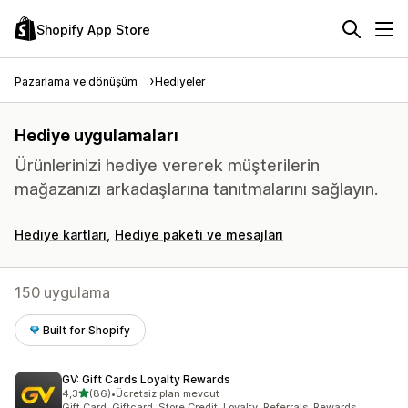
Shopify App Store
Pazarlama ve dönüşüm
Hediyeler
Hediye uygulamaları
Ürünlerinizi hediye vererek müşterilerin
mağazanızı arkadaşlarına tanıtmalarını sağlayın.
Hediye kartları
Hediye paketi ve mesajları
150 uygulama
Built for Shopify
GV: Gift Cards Loyalty Rewards
5 yıldız üzerinden
4,3
(86)
•
Ücretsiz plan mevcut
toplam 86 değerlendirme
Gift Card, Giftcard, Store Credit, Loyalty, Referrals, Rewards