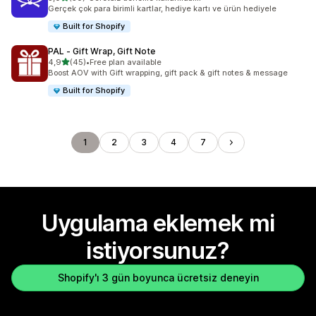
toplam 50 değerlendirme
Gerçek çok para birimli kartlar, hediye kartı ve ürün hediyele
Built for Shopify
PAL ‑ Gift Wrap, Gift Note
5 yıldız üzerinden
4,9
(45)
•
Free plan available
toplam 45 değerlendirme
Boost AOV with Gift wrapping, gift pack & gift notes & message
Built for Shopify
1
2
3
4
7
Uygulama eklemek mi
istiyorsunuz?
Shopify'ı 3 gün boyunca ücretsiz deneyin