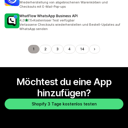
Wiederherstellung von abgebrochenen Warenkörben und
Checkouts mit E-Mail-Pop-ups
WhatFlow WhatsApp Business API
von 5 Sternen
4,0
(1)
•
Kostenloser Test verfügbar
1 Rezensionen insgesamt
Verlassene Checkouts wiederherstellen und Bestell-Updates auf
WhatsApp senden
1
2
3
4
14
Möchtest du eine App
hinzufügen?
Shopify 3 Tage kostenlos testen