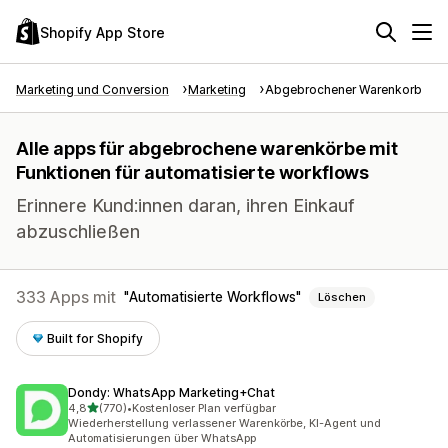
Shopify App Store
Marketing und Conversion
Marketing
Abgebrochener Warenkorb
Alle apps für abgebrochene warenkörbe mit
Funktionen für automatisierte workflows
Erinnere Kund:innen daran, ihren Einkauf
abzuschließen
333 Apps mit
Automatisierte Workflows
Löschen
Built for Shopify
Dondy: WhatsApp Marketing+Chat
von 5 Sternen
4,8
(770)
•
Kostenloser Plan verfügbar
770 Rezensionen insgesamt
Wiederherstellung verlassener Warenkörbe, KI-Agent und
Automatisierungen über WhatsApp