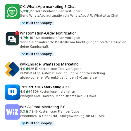
CK: WhatsApp marketing & Chat
von 5 Sternen
5,0
(275)
•
Kostenloser Plan verfügbar
275 Rezensionen insgesamt
Send WhatsApp automation via WhatsApp API, WhatsApp Chat
Built for Shopify
Whatomation‑Order Notification
von 5 Sternen
4,7
(199)
•
Kostenloser Plan verfügbar
199 Rezensionen insgesamt
Sende automatisierte Bestellbenachrichtigungen per WhatsApp an
deine Kundschaft.
Built for Shopify
KwikEngage: Whatsapp Marketing
von 5 Sternen
4,9
(261)
•
Kostenloser Test verfügbar
261 Rezensionen insgesamt
KI-WhatsApp-Automatisierung und Wiederherstellung
abgebrochener Warenkörbe für den E-Commerce
TxtCart: SMS Marketing & KI
von 5 Sternen
4,9
(450)
•
Kostenlose Installation
450 Rezensionen insgesamt
Weniger SMS-Kosten. Mehr Umsatz mit KI-Flows.
Wiz Ai Email Marketing 2.0
von 5 Sternen
5,0
(194)
•
Kostenloser Plan verfügbar
194 Rezensionen insgesamt
Warenkorb- & Checkout-Rückgewinnung mit KI-E-Mail
Built for Shopify