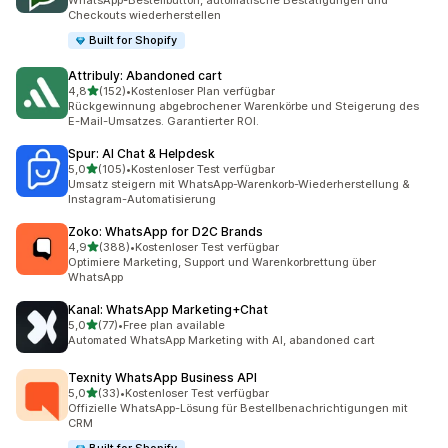
WhatsApp-Bestellbutton, automatische Bestätigungen und
Checkouts wiederherstellen
Built for Shopify
Attribuly: Abandoned cart
von 5 Sternen
4,8
(152)
•
Kostenloser Plan verfügbar
152 Rezensionen insgesamt
Rückgewinnung abgebrochener Warenkörbe und Steigerung des
E-Mail-Umsatzes. Garantierter ROI.
Spur: AI Chat & Helpdesk
von 5 Sternen
5,0
(105)
•
Kostenloser Test verfügbar
105 Rezensionen insgesamt
Umsatz steigern mit WhatsApp-Warenkorb-Wiederherstellung &
Instagram-Automatisierung
Zoko: WhatsApp for D2C Brands
von 5 Sternen
4,9
(388)
•
Kostenloser Test verfügbar
388 Rezensionen insgesamt
Optimiere Marketing, Support und Warenkorbrettung über
WhatsApp
Kanal: WhatsApp Marketing+Chat
von 5 Sternen
5,0
(77)
•
Free plan available
77 Rezensionen insgesamt
Automated WhatsApp Marketing with AI, abandoned cart
Texnity WhatsApp Business API
von 5 Sternen
5,0
(33)
•
Kostenloser Test verfügbar
33 Rezensionen insgesamt
Offizielle WhatsApp-Lösung für Bestellbenachrichtigungen mit
CRM