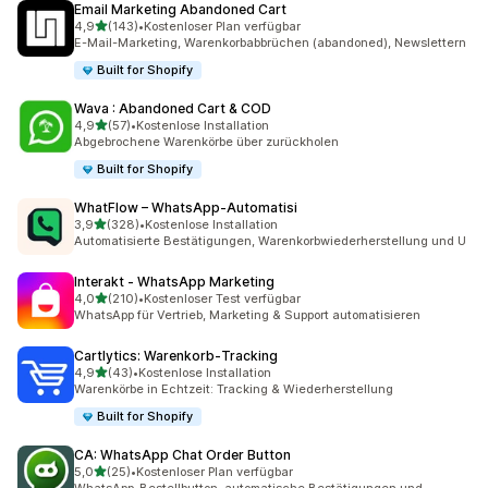
Email Marketing Abandoned Cart
von 5 Sternen
4,9
(143)
•
Kostenloser Plan verfügbar
143 Rezensionen insgesamt
E-Mail-Marketing, Warenkorbabbrüchen (abandoned), Newslettern
Built for Shopify
Wava : Abandoned Cart & COD
von 5 Sternen
4,9
(57)
•
Kostenlose Installation
57 Rezensionen insgesamt
Abgebrochene Warenkörbe über zurückholen
Built for Shopify
WhatFlow – WhatsApp‑Automatisi
von 5 Sternen
3,9
(328)
•
Kostenlose Installation
328 Rezensionen insgesamt
Automatisierte Bestätigungen, Warenkorbwiederherstellung und U
Interakt ‑ WhatsApp Marketing
von 5 Sternen
4,0
(210)
•
Kostenloser Test verfügbar
210 Rezensionen insgesamt
WhatsApp für Vertrieb, Marketing & Support automatisieren
Cartlytics: Warenkorb‑Tracking
von 5 Sternen
4,9
(43)
•
Kostenlose Installation
43 Rezensionen insgesamt
Warenkörbe in Echtzeit: Tracking & Wiederherstellung
Built for Shopify
CA: WhatsApp Chat Order Button
von 5 Sternen
5,0
(25)
•
Kostenloser Plan verfügbar
25 Rezensionen insgesamt