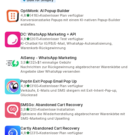
Built for Shopify
OptiMonk: AI Popup Builder
von 5 Sternen
4,8
(418)
•
Kostenloser Plan verfügbar
418 Rezensionen insgesamt
Konversionsstarke Popups mit einem KI-nativen Popup-Builder
erstellen.
DC: WhatsApp Marketing + API
von 5 Sternen
4,8
(207)
•
Kostenloser Test verfügbar
207 Rezensionen insgesamt
KI-Chatbot für IG/FB/E-Mail, WhatsApp-Automatisierung,
Warenkorb-Rückgewinnung
AiSensy ‑ WhatsApp Marketing
von 5 Sternen
3,5
(32)
•
$1 einmalige Gebühr
32 Rezensionen insgesamt
Nachrichten zur Rückgewinnung abgebrochener Warenkörbe und
Angebote über WhatsApp versenden
Poptin Exit Popup Email Pop Up
von 5 Sternen
4,9
(310)
•
Kostenloser Plan verfügbar
310 Rezensionen insgesamt
Verkäufe, E-Mails und SMS steigern mit Exit-Intent-Pop-up,
Glücksrad
SMSGo: Abandoned Cart Recovery
von 5 Sternen
3,8
(20)
•
Kostenlose Installation
20 Rezensionen insgesamt
Optimiere die Wiederherstellung abgebrochener Warenkörbe mit
SMS-Marketing und Upselling
Cartly Abandoned Cart Recovery
von 5 Sternen
4,8
(231)
•
Kostenloser Plan verfügbar
231 Rezensionen insgesamt