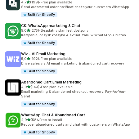
na 5 gwiazdek
4,7
(199)
•
Free plan available
Łączna liczba recenzji: 199
Send automated order notifications to your customers WhatsApp.
Built for Shopify
CK: WhatsApp marketing & Chat
na 5 gwiazdek
5,0
(275)
•
Bezpłatny plan jest dostępny
Łączna liczba recenzji: 275
Kampanie, odzysk koszyka & aktual. zam. w WhatsApp + button
Built for Shopify
Wiz ‑ AI Email Marketing
na 5 gwiazdek
5,0
(192)
•
Free plan available
Łączna liczba recenzji: 192
Drive sales via AI email marketing & abandoned cart recovery
Built for Shopify
Abandoned Cart Email Marketing
na 5 gwiazdek
4,9
(143)
•
Free plan available
Łączna liczba recenzji: 143
Email marketing & abandoned checkout recovery. Pay-As-You-
Send
Built for Shopify
WhatsApp Chat & Abandoned Cart
na 5 gwiazdek
4,9
(58)
•
Free to install
Łączna liczba recenzji: 58
Recover abandoned carts and chat with customers on WhatsApp.
Built for Shopify