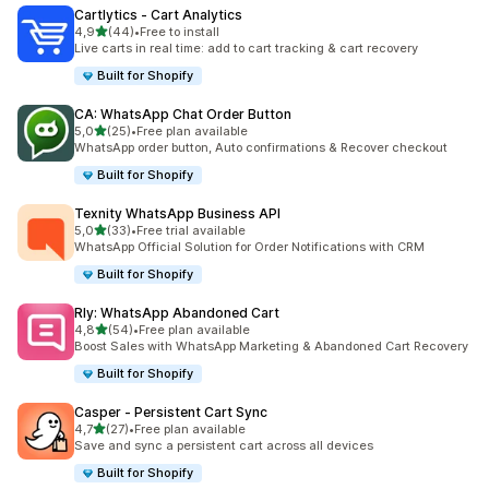
Cartlytics ‑ Cart Analytics
na 5 gwiazdek
4,9
(44)
•
Free to install
Łączna liczba recenzji: 44
Live carts in real time: add to cart tracking & cart recovery
Built for Shopify
CA: WhatsApp Chat Order Button
na 5 gwiazdek
5,0
(25)
•
Free plan available
Łączna liczba recenzji: 25
WhatsApp order button, Auto confirmations & Recover checkout
Built for Shopify
Texnity WhatsApp Business API
na 5 gwiazdek
5,0
(33)
•
Free trial available
Łączna liczba recenzji: 33
WhatsApp Official Solution for Order Notifications with CRM
Built for Shopify
Rly: WhatsApp Abandoned Cart
na 5 gwiazdek
4,8
(54)
•
Free plan available
Łączna liczba recenzji: 54
Boost Sales with WhatsApp Marketing & Abandoned Cart Recovery
Built for Shopify
Casper ‑ Persistent Cart Sync
na 5 gwiazdek
4,7
(27)
•
Free plan available
Łączna liczba recenzji: 27
Save and sync a persistent cart across all devices
Built for Shopify