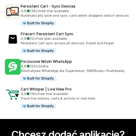
Persistent Cart ‑ Sync Devices
na 5 gwiazdek
4,9
(38)
•
Free trial available
Łączna liczba recenzji: 38
Automatically save and sync carts when shoppers switch devices
Built for Shopify
Firecart: Persistent Cart Sync
na 5 gwiazdek
4,9
(5)
•
Free plan available
Łączna liczba recenzji: 5
Persistent cart sync across all devices. Install and forget.
Built for Shopify
Porzucone Wózki WhatsApp
na 5 gwiazdek
4,6
(55)
•
Gratis
Łączna liczba recenzji: 55
Alternatywa WhatsApp dla Superlemon, SMSBump i Pushdaddy.
Built for Shopify
Cart Whisper | Live View Pro
na 5 gwiazdek
4,5
(19)
•
Free trial available
Łączna liczba recenzji: 19
Track live visitors, carts & activity in real-time
Built for Shopify
Chcesz dodać aplikację?