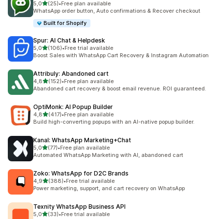
de 5 estrelas
5,0
(25)
•
Free plan available
25 total de avaliações
WhatsApp order button, Auto confirmations & Recover checkout
Built for Shopify
Spur: AI Chat & Helpdesk
de 5 estrelas
5,0
(106)
•
Free trial available
106 total de avaliações
Boost Sales with WhatsApp Cart Recovery & Instagram Automation
Attribuly: Abandoned cart
de 5 estrelas
4,8
(152)
•
Free plan available
152 total de avaliações
Abandoned cart recovery & boost email revenue. ROI guaranteed.
OptiMonk: AI Popup Builder
de 5 estrelas
4,8
(417)
•
Free plan available
417 total de avaliações
Build high-converting popups with an AI-native popup builder.
Kanal: WhatsApp Marketing+Chat
de 5 estrelas
5,0
(77)
•
Free plan available
77 total de avaliações
Automated WhatsApp Marketing with AI, abandoned cart
Zoko: WhatsApp for D2C Brands
de 5 estrelas
4,9
(388)
•
Free trial available
388 total de avaliações
Power marketing, support, and cart recovery on WhatsApp
Texnity WhatsApp Business API
de 5 estrelas
5,0
(33)
•
Free trial available
33 total de avaliações