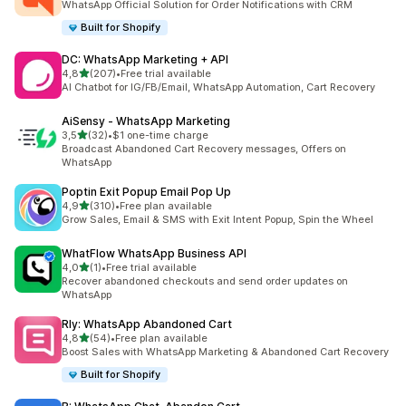
WhatsApp Official Solution for Order Notifications with CRM
Built for Shopify
DC: WhatsApp Marketing + API
de 5 estrelas
4,8
(207)
•
Free trial available
207 total de avaliações
AI Chatbot for IG/FB/Email, WhatsApp Automation, Cart Recovery
AiSensy ‑ WhatsApp Marketing
de 5 estrelas
3,5
(32)
•
$1 one-time charge
32 total de avaliações
Broadcast Abandoned Cart Recovery messages, Offers on
WhatsApp
Poptin Exit Popup Email Pop Up
de 5 estrelas
4,9
(310)
•
Free plan available
310 total de avaliações
Grow Sales, Email & SMS with Exit Intent Popup, Spin the Wheel
WhatFlow WhatsApp Business API
de 5 estrelas
4,0
(1)
•
Free trial available
1 total de avaliações
Recover abandoned checkouts and send order updates on
WhatsApp
Rly: WhatsApp Abandoned Cart
de 5 estrelas
4,8
(54)
•
Free plan available
54 total de avaliações
Boost Sales with WhatsApp Marketing & Abandoned Cart Recovery
Built for Shopify