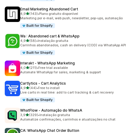
Email Marketing Abandoned Cart
de 5 estrelas
4,9
(143)
•
Plano gratuito disponível
143 total de avaliações
Marketing por e-mail, web push, newsletter, pop-ups, automação
Built for Shopify
Wa : Abandoned cart & WhatsApp
de 5 estrelas
4,9
(58)
•
Instalação gratuita
58 total de avaliações
Carrinhos abandonados, cash on delivery (COD) via WhatsApp API
Built for Shopify
Interakt ‑ WhatsApp Marketing
de 5 estrelas
4,0
(211)
•
Free trial available
211 total de avaliações
Automate WhatsApp for sales, marketing & support
Cartlytics ‑ Cart Analytics
de 5 estrelas
4,9
(44)
•
Free to install
44 total de avaliações
Live carts in real time: add to cart tracking & cart recovery
Built for Shopify
WhatFlow ‑ Automação do WhatsA
de 5 estrelas
3,9
(329)
•
Instalação gratuita
329 total de avaliações
Automatize confirmações, carrinhos e atualizações no chat
CA: WhatsApp Chat Order Button