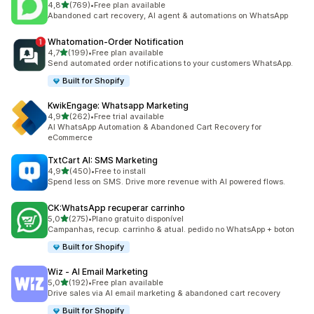
de 5 estrelas
4,8
(769)
•
Free plan available
769 total de avaliações
Abandoned cart recovery, AI agent & automations on WhatsApp
Whatomation‑Order Notification
de 5 estrelas
4,7
(199)
•
Free plan available
199 total de avaliações
Send automated order notifications to your customers WhatsApp.
Built for Shopify
KwikEngage: Whatsapp Marketing
de 5 estrelas
4,9
(262)
•
Free trial available
262 total de avaliações
AI WhatsApp Automation & Abandoned Cart Recovery for
eCommerce
TxtCart AI: SMS Marketing
de 5 estrelas
4,9
(450)
•
Free to install
450 total de avaliações
Spend less on SMS. Drive more revenue with AI powered flows.
CK:WhatsApp recuperar carrinho
de 5 estrelas
5,0
(275)
•
Plano gratuito disponível
275 total de avaliações
Campanhas, recup. carrinho & atual. pedido no WhatsApp + boton
Built for Shopify
Wiz ‑ AI Email Marketing
de 5 estrelas
5,0
(192)
•
Free plan available
192 total de avaliações
Drive sales via AI email marketing & abandoned cart recovery
Built for Shopify