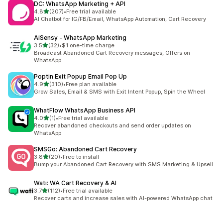
DC: WhatsApp Marketing + API
滿分 5 顆星
4.8
(207)
•
Free trial available
共有 207 則評價
AI Chatbot for IG/FB/Email, WhatsApp Automation, Cart Recovery
AiSensy ‑ WhatsApp Marketing
滿分 5 顆星
3.5
(32)
•
$1 one-time charge
共有 32 則評價
Broadcast Abandoned Cart Recovery messages, Offers on
WhatsApp
Poptin Exit Popup Email Pop Up
滿分 5 顆星
4.9
(310)
•
Free plan available
共有 310 則評價
Grow Sales, Email & SMS with Exit Intent Popup, Spin the Wheel
WhatFlow WhatsApp Business API
滿分 5 顆星
4.0
(1)
•
Free trial available
共有 1 則評價
Recover abandoned checkouts and send order updates on
WhatsApp
SMSGo: Abandoned Cart Recovery
滿分 5 顆星
3.8
(20)
•
Free to install
共有 20 則評價
Bump your Abandoned Cart Recovery with SMS Marketing & Upsell
Wati: WA Cart Recovery & AI
滿分 5 顆星
3.7
(112)
•
Free trial available
共有 112 則評價
Recover carts and increase sales with AI-powered WhatsApp chat