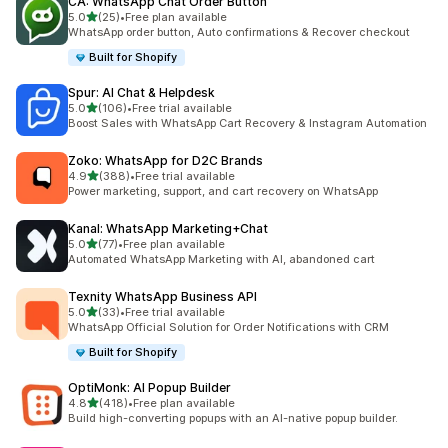
CA: WhatsApp Chat Order Button
滿分 5 顆星
5.0
(25)
•
Free plan available
共有 25 則評價
WhatsApp order button, Auto confirmations & Recover checkout
Built for Shopify
Spur: AI Chat & Helpdesk
滿分 5 顆星
5.0
(106)
•
Free trial available
共有 106 則評價
Boost Sales with WhatsApp Cart Recovery & Instagram Automation
Zoko: WhatsApp for D2C Brands
滿分 5 顆星
4.9
(388)
•
Free trial available
共有 388 則評價
Power marketing, support, and cart recovery on WhatsApp
Kanal: WhatsApp Marketing+Chat
滿分 5 顆星
5.0
(77)
•
Free plan available
共有 77 則評價
Automated WhatsApp Marketing with AI, abandoned cart
Texnity WhatsApp Business API
滿分 5 顆星
5.0
(33)
•
Free trial available
共有 33 則評價
WhatsApp Official Solution for Order Notifications with CRM
Built for Shopify
OptiMonk: AI Popup Builder
滿分 5 顆星
4.8
(418)
•
Free plan available
共有 418 則評價
Build high-converting popups with an AI-native popup builder.