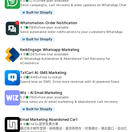
滿分 5 顆星
5.0
(275)
•
Free plan available
共有 275 則評價
Send campaigns, cart recovery & order updates on WhatsApp Chat
Built for Shopify
Whatomation‑Order Notification
滿分 5 顆星
4.7
(199)
•
Free plan available
共有 199 則評價
Send automated order notifications to your customers WhatsApp.
Built for Shopify
KwikEngage: Whatsapp Marketing
滿分 5 顆星
4.9
(261)
•
Free trial available
共有 261 則評價
AI WhatsApp Automation & Abandoned Cart Recovery for
eCommerce
TxtCart AI: SMS Marketing
滿分 5 顆星
4.9
(448)
•
Free to install
共有 448 則評價
Spend less on SMS. Drive more revenue with AI powered flows.
Wiz ‑ AI Email Marketing
滿分 5 顆星
5.0
(193)
•
Free plan available
共有 193 則評價
Drive sales via AI email marketing & abandoned cart recovery
Built for Shopify
Email Marketing Abandoned Cart
滿分 5 顆星
4.9
(143)
•
提供免費方案
共有 143 則評價
通过电子邮件营销、网络推送、废弃购物车、时事通讯、弹出窗口、自动化