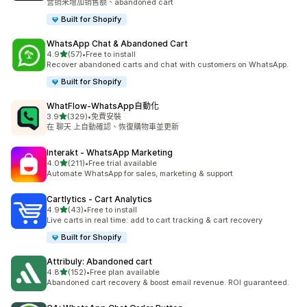
营销来增加销售额、abandoned cart
Built for Shopify
WhatsApp Chat & Abandoned Cart
滿分 5 顆星
4.9
(57)
•
Free to install
共有 57 則評價
Recover abandoned carts and chat with customers on WhatsApp.
Built for Shopify
WhatFlow‑WhatsApp自動化
滿分 5 顆星
3.9
(329)
•
免費安裝
共有 329 則評價
在 聊天 上自動確認、恢復購物車並更新
Interakt ‑ WhatsApp Marketing
滿分 5 顆星
4.0
(211)
•
Free trial available
共有 211 則評價
Automate WhatsApp for sales, marketing & support
Cartlytics ‑ Cart Analytics
滿分 5 顆星
4.9
(43)
•
Free to install
共有 43 則評價
Live carts in real time: add to cart tracking & cart recovery
Built for Shopify
Attribuly: Abandoned cart
滿分 5 顆星
4.8
(152)
•
Free plan available
共有 152 則評價
Abandoned cart recovery & boost email revenue. ROI guaranteed.