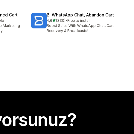
ned Cart
B: WhatsApp Chat, Abandon Cart
5 yıldız üzerinden
ble
4,6
(330)
•
Free to install
toplam 330 değerlendirme
p Marketing
Boost Sales With WhatsApp Chat, Cart
ry
Recovery & Broadcasts!
yorsunuz?