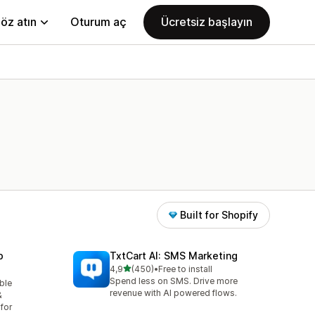
öz atın
Oturum aç
Ücretsiz başlayın
Built for Shopify
p
TxtCart AI: SMS Marketing
5 yıldız üzerinden
4,9
(450)
•
Free to install
toplam 450 değerlendirme
Spend less on SMS. Drive more
able
revenue with AI powered flows.
&
for