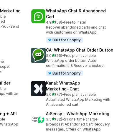
 Marketing
WhatsApp Chat & Abandoned
able
Cart
ned
5 yıldız üzerinden
4,9
(58)
•
Free to install
toplam 58 değerlendirme
s-You-Send
Recover abandoned carts and chat
with customers on WhatsApp.
Built for Shopify
CA: WhatsApp Chat Order Button
5 yıldız üzerinden
5,0
(25)
•
Free plan available
toplam 25 değerlendirme
WhatsApp order button, Auto
eme
confirmations & Recover checkout
 sepet
r
Built for Shopify
ilder
Kanal: WhatsApp
able
Marketing+Chat
ups with an
5 yıldız üzerinden
5,0
(77)
•
Free plan available
toplam 77 değerlendirme
Automated WhatsApp Marketing with
AI, abandoned cart
ng + API
AiSensy ‑ WhatsApp Marketing
5 yıldız üzerinden
able
3,5
(32)
•
$1 one-time charge
toplam 32 değerlendirme
l, WhatsApp
Broadcast Abandoned Cart Recovery
messages, Offers on WhatsApp