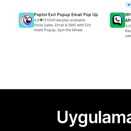
Poptin Exit Popup Email Pop Up
Wh
5 yıldız üzerinden
4,9
(310)
•
Free plan available
AP
toplam 310 değerlendirme
Grow Sales, Email & SMS with Exit
4,0
top
Intent Popup, Spin the Wheel
Re
sen
Uygulama