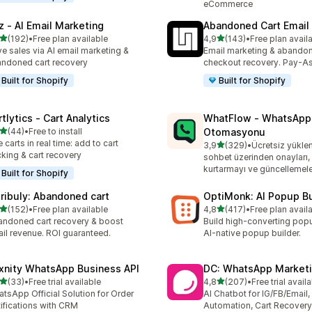
eCommerce
z ‑ AI Email Marketing
Abandoned Cart Email
5 yıldız üzerinden
5 yıldız üzerinden
(192)
•
Free plan available
4,9
(143)
•
Free plan avail
lam 192 değerlendirme
toplam 143 değerlendirme
ve sales via AI email marketing &
Email marketing & abando
ndoned cart recovery
checkout recovery. Pay-A
Built for Shopify
Built for Shopify
tlytics ‑ Cart Analytics
WhatFlow ‑ WhatsApp
5 yıldız üzerinden
(44)
•
Free to install
Otomasyonu
lam 44 değerlendirme
e carts in real time: add to cart
5 yıldız üzerinden
3,9
(329)
•
Ücretsiz yükl
toplam 329 değerlendirme
cking & cart recovery
sohbet üzerinden onayları,
kurtarmayı ve güncellemele
Built for Shopify
tribuly: Abandoned cart
OptiMonk: AI Popup Bu
5 yıldız üzerinden
5 yıldız üzerinden
(152)
•
Free plan available
4,8
(417)
•
Free plan avail
lam 152 değerlendirme
toplam 417 değerlendirme
ndoned cart recovery & boost
Build high-converting pop
il revenue. ROI guaranteed.
AI-native popup builder.
xnity WhatsApp Business API
DC: WhatsApp Marketi
5 yıldız üzerinden
5 yıldız üzerinden
(33)
•
Free trial available
4,8
(207)
•
Free trial avail
lam 33 değerlendirme
toplam 207 değerlendirme
tsApp Official Solution for Order
AI Chatbot for IG/FB/Emai
ifications with CRM
Automation, Cart Recovery