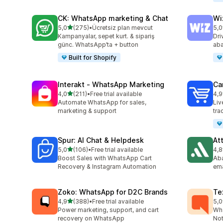
CK: WhatsApp marketing & Chat
Wi
5 yıldız üzerinden
5,0
(275)
•
Ücretsiz plan mevcut
5,0
toplam 275 değerlendirme
top
Kampanyalar, sepet kurt. & sipariş
Dri
günc. WhatsApp’ta + button
aba
Built for Shopify
Interakt ‑ WhatsApp Marketing
Car
5 yıldız üzerinden
4,0
(211)
•
Free trial available
4,9
toplam 211 değerlendirme
top
Automate WhatsApp for sales,
Liv
marketing & support
tra
Spur: AI Chat & Helpdesk
At
5 yıldız üzerinden
5,0
(106)
•
Free trial available
4,8
toplam 106 değerlendirme
top
Boost Sales with WhatsApp Cart
Aba
Recovery & Instagram Automation
ema
Zoko: WhatsApp for D2C Brands
Te
5 yıldız üzerinden
4,9
(388)
•
Free trial available
5,0
toplam 388 değerlendirme
top
Power marketing, support, and cart
Wha
recovery on WhatsApp
Not