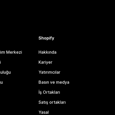
Shopify
dım Merkezi
Hakkında
i
Kariyer
luluğu
Yatırımcılar
gu
Basın ve medya
İş Ortakları
Satış ortakları
Yasal