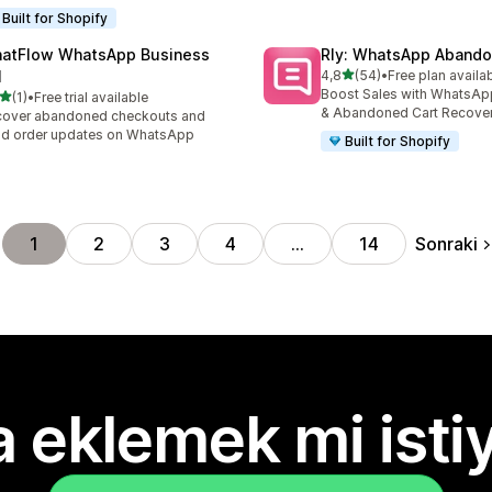
Built for Shopify
atFlow WhatsApp Business
Rly: WhatsApp Abando
5 yıldız üzerinden
I
4,8
(54)
•
Free plan availa
toplam 54 değerlendirme
Boost Sales with WhatsAp
5 yıldız üzerinden
(1)
•
Free trial available
lam 1 değerlendirme
& Abandoned Cart Recove
cover abandoned checkouts and
d order updates on WhatsApp
Built for Shopify
Sonraki
1
2
3
4
…
14
 eklemek mi isti