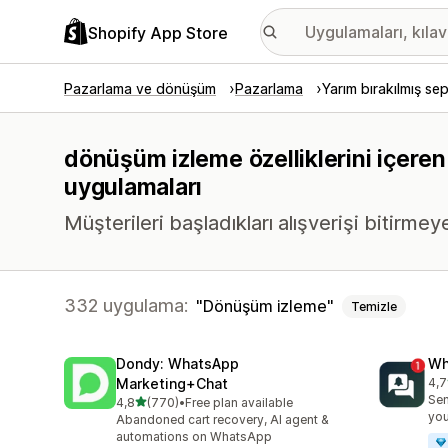
Shopify App Store
Pazarlama ve dönüşüm
Pazarlama
Yarım bırakılmış se
dönüşüm izleme özelliklerini içeren
uygulamaları
Müşterileri başladıkları alışverişi bitirmeye
332 uygulama:
Dönüşüm izleme
Temizle
Dondy: WhatsApp
Wh
Marketing+Chat
4,7
top
Sen
5 yıldız üzerinden
4,8
(770)
•
Free plan available
toplam 770 değerlendirme
you
Abandoned cart recovery, AI agent &
automations on WhatsApp