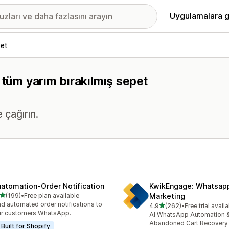
Uygulamalara g
pet
 tüm yarım bırakılmış sepet
 çağırın.
atomation‑Order Notification
KwikEngage: Whatsap
5 yıldız üzerinden
(199)
•
Free plan available
Marketing
lam 199 değerlendirme
d automated order notifications to
5 yıldız üzerinden
4,9
(262)
•
Free trial avail
toplam 262 değerlendirme
r customers WhatsApp.
AI WhatsApp Automation 
Abandoned Cart Recovery 
Built for Shopify