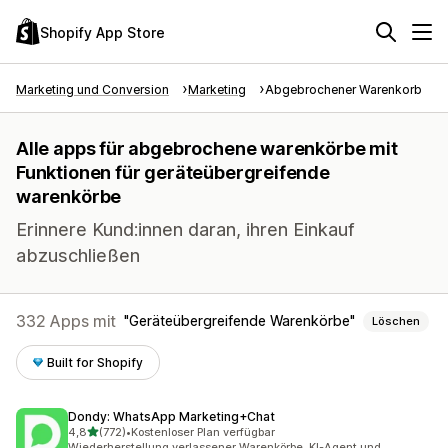
Shopify App Store
Marketing und Conversion
Marketing
Abgebrochener Warenkorb
Alle apps für abgebrochene warenkörbe mit
Funktionen für geräteübergreifende
warenkörbe
Erinnere Kund:innen daran, ihren Einkauf
abzuschließen
332 Apps mit
Geräteübergreifende Warenkörbe
Löschen
Built for Shopify
Dondy: WhatsApp Marketing+Chat
von 5 Sternen
4,8
(772)
•
Kostenloser Plan verfügbar
772 Rezensionen insgesamt
Wiederherstellung verlassener Warenkörbe, KI-Agent und