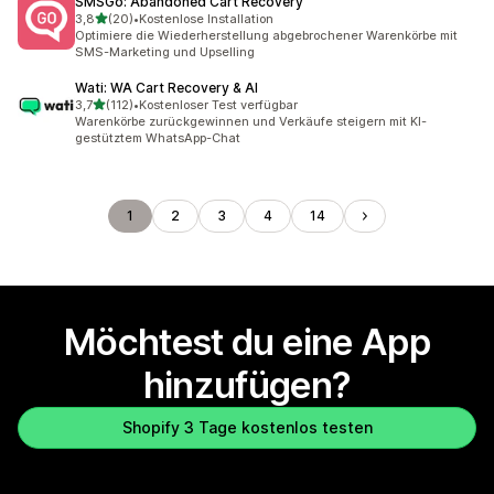
SMSGo: Abandoned Cart Recovery
von 5 Sternen
3,8
(20)
•
Kostenlose Installation
20 Rezensionen insgesamt
Optimiere die Wiederherstellung abgebrochener Warenkörbe mit
SMS-Marketing und Upselling
Wati: WA Cart Recovery & AI
von 5 Sternen
3,7
(112)
•
Kostenloser Test verfügbar
112 Rezensionen insgesamt
Warenkörbe zurückgewinnen und Verkäufe steigern mit KI-
gestütztem WhatsApp-Chat
1
2
3
4
14
Möchtest du eine App
hinzufügen?
Shopify 3 Tage kostenlos testen