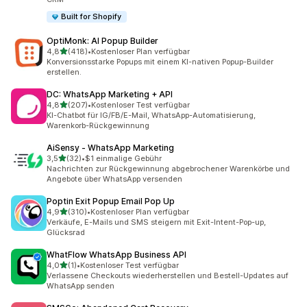
Built for Shopify
OptiMonk: AI Popup Builder
von 5 Sternen
4,8
(418)
•
Kostenloser Plan verfügbar
418 Rezensionen insgesamt
Konversionsstarke Popups mit einem KI-nativen Popup-Builder
erstellen.
DC: WhatsApp Marketing + API
von 5 Sternen
4,8
(207)
•
Kostenloser Test verfügbar
207 Rezensionen insgesamt
KI-Chatbot für IG/FB/E-Mail, WhatsApp-Automatisierung,
Warenkorb-Rückgewinnung
AiSensy ‑ WhatsApp Marketing
von 5 Sternen
3,5
(32)
•
$1 einmalige Gebühr
32 Rezensionen insgesamt
Nachrichten zur Rückgewinnung abgebrochener Warenkörbe und
Angebote über WhatsApp versenden
Poptin Exit Popup Email Pop Up
von 5 Sternen
4,9
(310)
•
Kostenloser Plan verfügbar
310 Rezensionen insgesamt
Verkäufe, E-Mails und SMS steigern mit Exit-Intent-Pop-up,
Glücksrad
WhatFlow WhatsApp Business API
von 5 Sternen
4,0
(1)
•
Kostenloser Test verfügbar
1 Rezensionen insgesamt
Verlassene Checkouts wiederherstellen und Bestell-Updates auf
WhatsApp senden