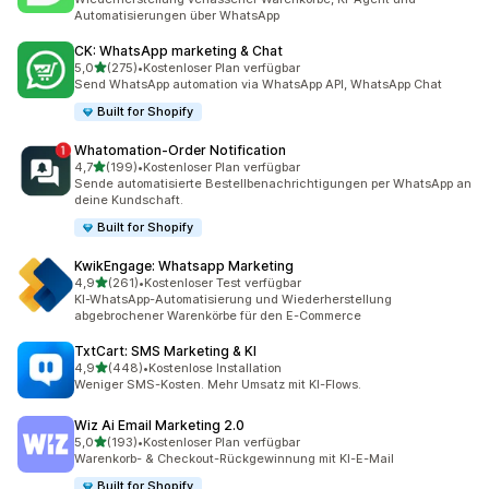
Automatisierungen über WhatsApp
CK: WhatsApp marketing & Chat
von 5 Sternen
5,0
(275)
•
Kostenloser Plan verfügbar
275 Rezensionen insgesamt
Send WhatsApp automation via WhatsApp API, WhatsApp Chat
Built for Shopify
Whatomation‑Order Notification
von 5 Sternen
4,7
(199)
•
Kostenloser Plan verfügbar
199 Rezensionen insgesamt
Sende automatisierte Bestellbenachrichtigungen per WhatsApp an
deine Kundschaft.
Built for Shopify
KwikEngage: Whatsapp Marketing
von 5 Sternen
4,9
(261)
•
Kostenloser Test verfügbar
261 Rezensionen insgesamt
KI-WhatsApp-Automatisierung und Wiederherstellung
abgebrochener Warenkörbe für den E-Commerce
TxtCart: SMS Marketing & KI
von 5 Sternen
4,9
(448)
•
Kostenlose Installation
448 Rezensionen insgesamt
Weniger SMS-Kosten. Mehr Umsatz mit KI-Flows.
Wiz Ai Email Marketing 2.0
von 5 Sternen
5,0
(193)
•
Kostenloser Plan verfügbar
193 Rezensionen insgesamt
Warenkorb- & Checkout-Rückgewinnung mit KI-E-Mail
Built for Shopify