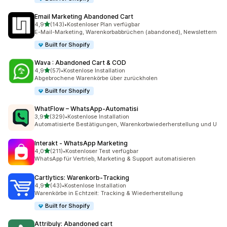
Email Marketing Abandoned Cart
von 5 Sternen
4,9
(143)
•
Kostenloser Plan verfügbar
143 Rezensionen insgesamt
E-Mail-Marketing, Warenkorbabbrüchen (abandoned), Newslettern
Built for Shopify
Wava : Abandoned Cart & COD
von 5 Sternen
4,9
(57)
•
Kostenlose Installation
57 Rezensionen insgesamt
Abgebrochene Warenkörbe über zurückholen
Built for Shopify
WhatFlow – WhatsApp‑Automatisi
von 5 Sternen
3,9
(329)
•
Kostenlose Installation
329 Rezensionen insgesamt
Automatisierte Bestätigungen, Warenkorbwiederherstellung und U
Interakt ‑ WhatsApp Marketing
von 5 Sternen
4,0
(211)
•
Kostenloser Test verfügbar
211 Rezensionen insgesamt
WhatsApp für Vertrieb, Marketing & Support automatisieren
Cartlytics: Warenkorb‑Tracking
von 5 Sternen
4,9
(43)
•
Kostenlose Installation
43 Rezensionen insgesamt
Warenkörbe in Echtzeit: Tracking & Wiederherstellung
Built for Shopify
Attribuly: Abandoned cart