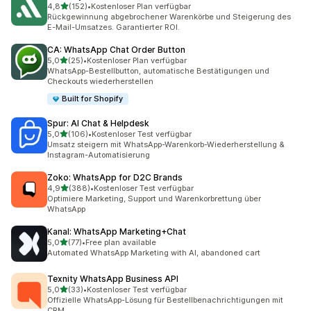
von 5 Sternen
4,8
(152)
•
Kostenloser Plan verfügbar
152 Rezensionen insgesamt
Rückgewinnung abgebrochener Warenkörbe und Steigerung des
E-Mail-Umsatzes. Garantierter ROI.
CA: WhatsApp Chat Order Button
von 5 Sternen
5,0
(25)
•
Kostenloser Plan verfügbar
25 Rezensionen insgesamt
WhatsApp-Bestellbutton, automatische Bestätigungen und
Checkouts wiederherstellen
Built for Shopify
Spur: AI Chat & Helpdesk
von 5 Sternen
5,0
(106)
•
Kostenloser Test verfügbar
106 Rezensionen insgesamt
Umsatz steigern mit WhatsApp-Warenkorb-Wiederherstellung &
Instagram-Automatisierung
Zoko: WhatsApp for D2C Brands
von 5 Sternen
4,9
(388)
•
Kostenloser Test verfügbar
388 Rezensionen insgesamt
Optimiere Marketing, Support und Warenkorbrettung über
WhatsApp
Kanal: WhatsApp Marketing+Chat
von 5 Sternen
5,0
(77)
•
Free plan available
77 Rezensionen insgesamt
Automated WhatsApp Marketing with AI, abandoned cart
Texnity WhatsApp Business API
von 5 Sternen
5,0
(33)
•
Kostenloser Test verfügbar
33 Rezensionen insgesamt
Offizielle WhatsApp-Lösung für Bestellbenachrichtigungen mit
CRM