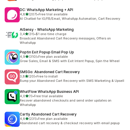
DC: WhatsApp Marketing + API
av 5 stjerner
4,8
(207)
•
Free trial available
Totalt 207 omtaler
AI Chatbot for IG/FB/Email, WhatsApp Automation, Cart Recovery
AiSensy ‑ WhatsApp Marketing
av 5 stjerner
3,4
(31)
•
$1 one-time charge
Totalt 31 omtaler
Broadcast Abandoned Cart Recovery messages, Offers on
WhatsApp
Poptin Exit Popup Email Pop Up
av 5 stjerner
4,9
(310)
•
Free plan available
Totalt 310 omtaler
Grow Sales, Email & SMS with Exit Intent Popup, Spin the Wheel
SMSGo: Abandoned Cart Recovery
av 5 stjerner
3,8
(20)
•
Free to install
Totalt 20 omtaler
Bump your Abandoned Cart Recovery with SMS Marketing & Upsell
WhatFlow WhatsApp Business API
av 5 stjerner
4,0
(1)
•
Free trial available
Totalt 1 omtaler
Recover abandoned checkouts and send order updates on
WhatsApp
Cartly Abandoned Cart Recovery
av 5 stjerner
4,8
(231)
•
Free plan available
Totalt 231 omtaler
Abandoned cart recovery & checkout recovery with email popup