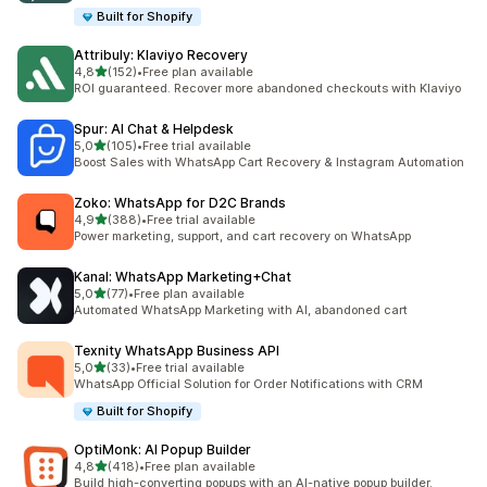
Built for Shopify
Attribuly: Klaviyo Recovery
av 5 stjerner
4,8
(152)
•
Free plan available
Totalt 152 omtaler
ROI guaranteed. Recover more abandoned checkouts with Klaviyo
Spur: AI Chat & Helpdesk
av 5 stjerner
5,0
(105)
•
Free trial available
Totalt 105 omtaler
Boost Sales with WhatsApp Cart Recovery & Instagram Automation
Zoko: WhatsApp for D2C Brands
av 5 stjerner
4,9
(388)
•
Free trial available
Totalt 388 omtaler
Power marketing, support, and cart recovery on WhatsApp
Kanal: WhatsApp Marketing+Chat
av 5 stjerner
5,0
(77)
•
Free plan available
Totalt 77 omtaler
Automated WhatsApp Marketing with AI, abandoned cart
Texnity WhatsApp Business API
av 5 stjerner
5,0
(33)
•
Free trial available
Totalt 33 omtaler
WhatsApp Official Solution for Order Notifications with CRM
Built for Shopify
OptiMonk: AI Popup Builder
av 5 stjerner
4,8
(418)
•
Free plan available
Totalt 418 omtaler
Build high-converting popups with an AI-native popup builder.