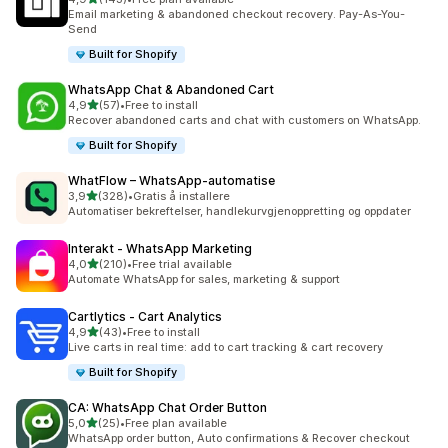
Totalt 143 omtaler
Email marketing & abandoned checkout recovery. Pay-As-You-
Send
Built for Shopify
WhatsApp Chat & Abandoned Cart
av 5 stjerner
4,9
(57)
•
Free to install
Totalt 57 omtaler
Recover abandoned carts and chat with customers on WhatsApp.
Built for Shopify
WhatFlow – WhatsApp‑automatise
av 5 stjerner
3,9
(328)
•
Gratis å installere
Totalt 328 omtaler
Automatiser bekreftelser, handlekurvgjenoppretting og oppdater
Interakt ‑ WhatsApp Marketing
av 5 stjerner
4,0
(210)
•
Free trial available
Totalt 210 omtaler
Automate WhatsApp for sales, marketing & support
Cartlytics ‑ Cart Analytics
av 5 stjerner
4,9
(43)
•
Free to install
Totalt 43 omtaler
Live carts in real time: add to cart tracking & cart recovery
Built for Shopify
CA: WhatsApp Chat Order Button
av 5 stjerner
5,0
(25)
•
Free plan available
Totalt 25 omtaler
WhatsApp order button, Auto confirmations & Recover checkout