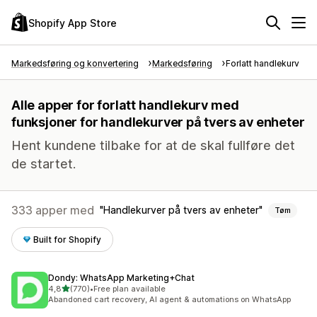
Shopify App Store
Markedsføring og konvertering
Markedsføring
Forlatt handlekurv
Alle apper for forlatt handlekurv med
funksjoner for handlekurver på tvers av enheter
Hent kundene tilbake for at de skal fullføre det
de startet.
333 apper med
Handlekurver på tvers av enheter
Tøm
Built for Shopify
Dondy: WhatsApp Marketing+Chat
av 5 stjerner
4,8
(770)
•
Free plan available
Totalt 770 omtaler
Abandoned cart recovery, AI agent & automations on WhatsApp