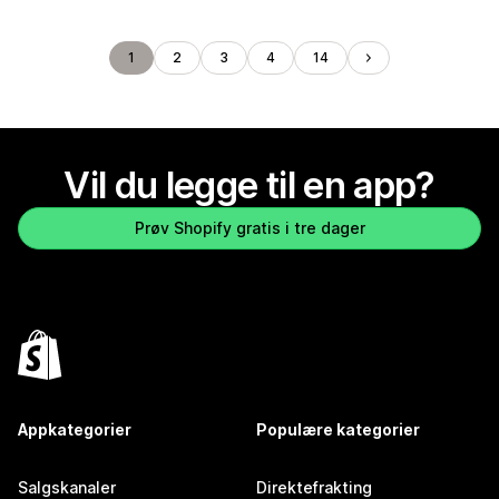
1
2
3
4
14
Vil du legge til en app?
Prøv Shopify gratis i tre dager
Appkategorier
Populære kategorier
Salgskanaler
Direktefrakting