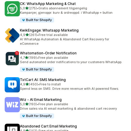
CK: WhatsApp Marketing & Chat
av 5 stjerner
5,0
(275)
•
Gratis abonnement tilgjengelig
Totalt 275 omtaler
Kampanjer, gjenoppr. kurv & ordreoppd. i WhatsApp + button
Built for Shopify
KwikEngage: Whatsapp Marketing
av 5 stjerner
4,9
(261)
•
Free trial available
Totalt 261 omtaler
AI WhatsApp Automation & Abandoned Cart Recovery for
eCommerce
Whatomation‑Order Notification
av 5 stjerner
4,7
(199)
•
Free plan available
Totalt 199 omtaler
Send automated order notifications to your customers WhatsApp.
Built for Shopify
TxtCart AI: SMS Marketing
av 5 stjerner
4,9
(450)
•
Free to install
Totalt 450 omtaler
Spend less on SMS. Drive more revenue with AI powered flows.
Wiz ‑ AI Email Marketing
av 5 stjerner
5,0
(193)
•
Free plan available
Totalt 193 omtaler
Drive sales via AI email marketing & abandoned cart recovery
Built for Shopify
Abandoned Cart Email Marketing
av 5 stjerner
4,9
(143)
•
Free plan available