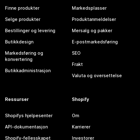
Finne produkter
Markedsplasser
Selge produkter
Produktanmeldelser
Bestillinger og levering
Mersalg og pakker
Butikkdesign
E-postmarkedsføring
Markedsføring og
SEO
konvertering
Frakt
Butikkadministrasjon
Valuta og oversettelse
Ressurser
Shopify
Shopifys hjelpesenter
Om
API-dokumentasjon
Karrierer
Shopify-fellesskapet
Investorer