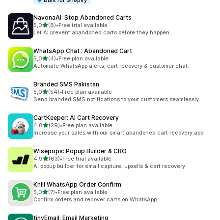
Built for Shopify
NavonaAI: Stop Abandoned Carts
z 5 hvězd
5,0
(8)
•
Free trial available
Celkový počet recenzí: 8
Let AI prevent abandoned carts before they happen
WhatsApp Chat : Abandoned Cart
z 5 hvězd
5,0
(4)
•
Free plan available
Celkový počet recenzí: 4
Automate WhatsApp alerts, cart recovery & customer chat.
Branded SMS Pakistan
z 5 hvězd
5,0
(54)
•
Free plan available
Celkový počet recenzí: 54
Send branded SMS notifications to your customers seamlessly.
CartKeeper: AI Cart Recovery
z 5 hvězd
4,8
(29)
•
Free plan available
Celkový počet recenzí: 29
Increase your sales with our smart abandoned cart recovery app
Wisepops: Popup Builder & CRO
z 5 hvězd
4,9
(63)
•
Free trial available
Celkový počet recenzí: 63
AI popup builder for email capture, upsells & cart recovery
Knlii WhatsApp Order Confirm
z 5 hvězd
5,0
(7)
•
Free plan available
Celkový počet recenzí: 7
Confirm orders and recover carts on WhatsApp
tinyEmail; Email Marketing