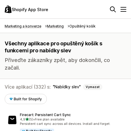
Shopify App Store
Marketing a konverze
Marketing
Opuštěný košík
Všechny aplikace pro opuštěný košík s
funkcemi pro nabídky slev
Přiveďte zákazníky zpět, aby dokončili, co
začali.
Více aplikací (332) s:
Nabídky slev
Vymazat
Built for Shopify
Firecart: Persistent Cart Sync
z 5 hvězd
4,9
(5)
•
Free plan available
Celkový počet recenzí: 5
Persistent cart sync across all devices. Install and forget.