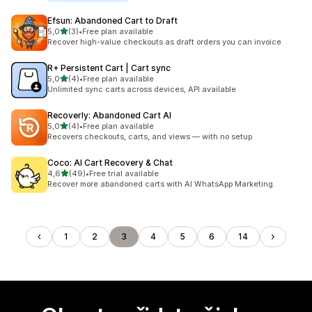
Efsun: Abandoned Cart to Draft
z 5 hvězd
5,0
(3)
•
Free plan available
Celkový počet recenzí: 3
Recover high-value checkouts as draft orders you can invoice
R+ Persistent Cart | Cart sync
z 5 hvězd
5,0
(4)
•
Free plan available
Celkový počet recenzí: 4
Unlimited sync carts across devices, API available
Recoverly: Abandoned Cart AI
z 5 hvězd
5,0
(4)
•
Free plan available
Celkový počet recenzí: 4
Recovers checkouts, carts, and views — with no setup
Coco: AI Cart Recovery & Chat
z 5 hvězd
4,6
(49)
•
Free trial available
Celkový počet recenzí: 49
Recover more abandoned carts with AI WhatsApp Marketing.
1
2
3
4
5
6
14