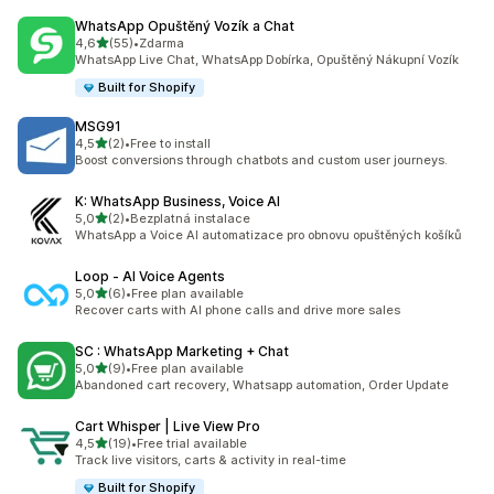
WhatsApp Opuštěný Vozík a Chat
z 5 hvězd
4,6
(55)
•
Zdarma
Celkový počet recenzí: 55
WhatsApp Live Chat, WhatsApp Dobírka, Opuštěný Nákupní Vozík
Built for Shopify
MSG91
z 5 hvězd
4,5
(2)
•
Free to install
Celkový počet recenzí: 2
Boost conversions through chatbots and custom user journeys.
K: WhatsApp Business, Voice AI
z 5 hvězd
5,0
(2)
•
Bezplatná instalace
Celkový počet recenzí: 2
WhatsApp a Voice AI automatizace pro obnovu opuštěných košíků
Loop ‑ AI Voice Agents
z 5 hvězd
5,0
(6)
•
Free plan available
Celkový počet recenzí: 6
Recover carts with AI phone calls and drive more sales
SC : WhatsApp Marketing + Chat
z 5 hvězd
5,0
(9)
•
Free plan available
Celkový počet recenzí: 9
Abandoned cart recovery, Whatsapp automation, Order Update
Cart Whisper | Live View Pro
z 5 hvězd
4,5
(19)
•
Free trial available
Celkový počet recenzí: 19
Track live visitors, carts & activity in real-time
Built for Shopify