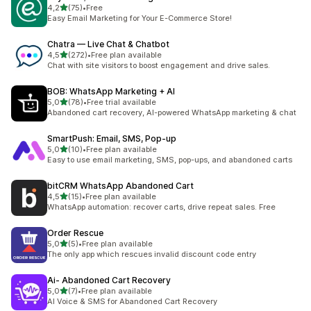
z 5 hvězd
4,2
(75)
•
Free
Celkový počet recenzí: 75
Easy Email Marketing for Your E-Commerce Store!
Chatra — Live Chat & Chatbot
z 5 hvězd
4,5
(272)
•
Free plan available
Celkový počet recenzí: 272
Chat with site visitors to boost engagement and drive sales.
BOB: WhatsApp Marketing + AI
z 5 hvězd
5,0
(78)
•
Free trial available
Celkový počet recenzí: 78
Abandoned cart recovery, AI-powered WhatsApp marketing & chat
SmartPush: Email, SMS, Pop‑up
z 5 hvězd
5,0
(10)
•
Free plan available
Celkový počet recenzí: 10
Easy to use email marketing, SMS, pop-ups, and abandoned carts
bitCRM WhatsApp Abandoned Cart
z 5 hvězd
4,5
(15)
•
Free plan available
Celkový počet recenzí: 15
WhatsApp automation: recover carts, drive repeat sales. Free
Order Rescue
z 5 hvězd
5,0
(5)
•
Free plan available
Celkový počet recenzí: 5
The only app which rescues invalid discount code entry
Ai‑ Abandoned Cart Recovery
z 5 hvězd
5,0
(7)
•
Free plan available
Celkový počet recenzí: 7
AI Voice & SMS for Abandoned Cart Recovery