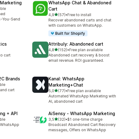
 Marketing
WhatsApp Chat & Abandoned
able
Cart
3
ned
z 5 hvězd
4,9
(57)
•
Free to install
Celkový počet recenzí: 57
s-You-Send
Recover abandoned carts and chat
with customers on WhatsApp.
Built for Shopify
tics
Attribuly: Abandoned cart
z 5 hvězd
4,8
(152)
•
Free plan available
Celkový počet recenzí: 152
to cart
Abandoned cart recovery & boost
email revenue. ROI guaranteed.
2C Brands
Kanal: WhatsApp
able
Marketing+Chat
8
and cart
z 5 hvězd
5,0
(77)
•
Free plan available
Celkový počet recenzí: 77
Automated WhatsApp Marketing with
AI, abandoned cart
ng + API
AiSensy ‑ WhatsApp Marketing
z 5 hvězd
able
3,5
(32)
•
$1 one-time charge
7
Celkový počet recenzí: 32
l, WhatsApp
Broadcast Abandoned Cart Recovery
messages, Offers on WhatsApp