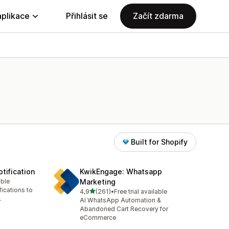
aplikace
Přihlásit se
Začít zdarma
Built for Shopify
tification
KwikEngage: Whatsapp
able
Marketing
9
ications to
z 5 hvězd
4,9
(261)
•
Free trial available
Celkový počet recenzí: 261
.
AI WhatsApp Automation &
Abandoned Cart Recovery for
eCommerce