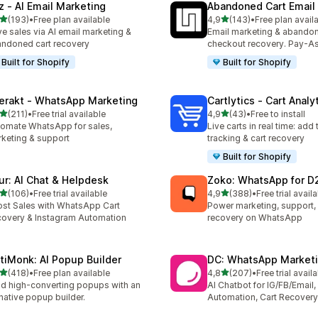
z ‑ AI Email Marketing
Abandoned Cart Email
z 5 hvězd
z 5 hvězd
(193)
•
Free plan available
4,9
(143)
•
Free plan avail
kový počet recenzí: 193
Celkový počet recenzí: 14
ve sales via AI email marketing &
Email marketing & abando
ndoned cart recovery
checkout recovery. Pay-A
Built for Shopify
Built for Shopify
terakt ‑ WhatsApp Marketing
Cartlytics ‑ Cart Analy
z 5 hvězd
z 5 hvězd
(211)
•
Free trial available
4,9
(43)
•
Free to install
kový počet recenzí: 211
Celkový počet recenzí: 43
omate WhatsApp for sales,
Live carts in real time: add 
keting & support
tracking & cart recovery
Built for Shopify
ur: AI Chat & Helpdesk
Zoko: WhatsApp for D
z 5 hvězd
z 5 hvězd
(106)
•
Free trial available
4,9
(388)
•
Free trial avail
kový počet recenzí: 106
Celkový počet recenzí: 38
st Sales with WhatsApp Cart
Power marketing, support, 
overy & Instagram Automation
recovery on WhatsApp
tiMonk: AI Popup Builder
DC: WhatsApp Marketi
z 5 hvězd
z 5 hvězd
(418)
•
Free plan available
4,8
(207)
•
Free trial avail
kový počet recenzí: 418
Celkový počet recenzí: 20
ld high-converting popups with an
AI Chatbot for IG/FB/Emai
native popup builder.
Automation, Cart Recovery