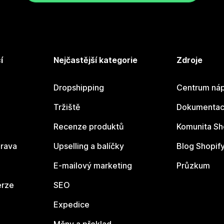
í
Nejčastější kategorie
Zdroje
Dropshipping
Centrum náp
Tržiště
Dokumentace
Recenze produktů
Komunita Sh
rava
Upselling a balíčky
Blog Shopif
E-mailový marketing
Průzkum
erze
SEO
Expedice