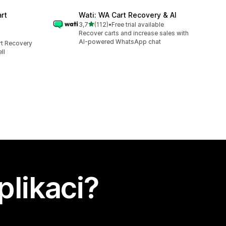
rt
Wati: WA Cart Recovery & AI
z 5 hvězd
3,7
(112)
•
Free trial available
Celkový počet recenzí: 112
Recover carts and increase sales with
AI-powered WhatsApp chat
t Recovery
ll
plikaci?