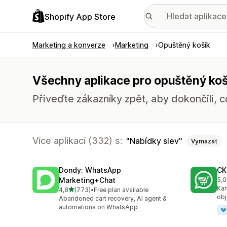
Shopify App Store
Marketing a konverze
Marketing
Opuštěný košík
Všechny aplikace pro opuštěný koš
Přiveďte zákazníky zpět, aby dokončili, co
Více aplikací (332) s:
Nabídky slev
Vymazat
Dondy: WhatsApp
CK
Marketing+Chat
5,0
Cel
Kam
z 5 hvězd
4,8
(773)
•
Free plan available
Celkový počet recenzí: 773
obj
Abandoned cart recovery, AI agent &
automations on WhatsApp