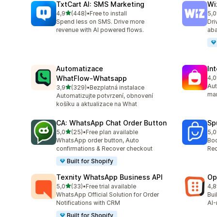
TxtCart AI: SMS Marketing
Wi
z 5 hvězd
4,9
(448)
•
Free to install
5,0
Celkový počet recenzí: 448
Cel
Spend less on SMS. Drive more
Dri
revenue with AI powered flows.
aba
Automatizace
In
WhatFlow‑Whatsapp
4,0
Cel
Aut
z 5 hvězd
3,9
(329)
•
Bezplatná instalace
Celkový počet recenzí: 329
mar
Automatizujte potvrzení, obnovení
košíku a aktualizace na What
CA: WhatsApp Chat Order Button
Sp
z 5 hvězd
5,0
(25)
•
Free plan available
5,0
Celkový počet recenzí: 25
Cel
WhatsApp order button, Auto
Boo
confirmations & Recover checkout
Rec
Built for Shopify
Texnity WhatsApp Business API
Op
z 5 hvězd
5,0
(33)
•
Free trial available
4,8
Celkový počet recenzí: 33
Cel
WhatsApp Official Solution for Order
Bui
Notifications with CRM
AI-
Built for Shopify