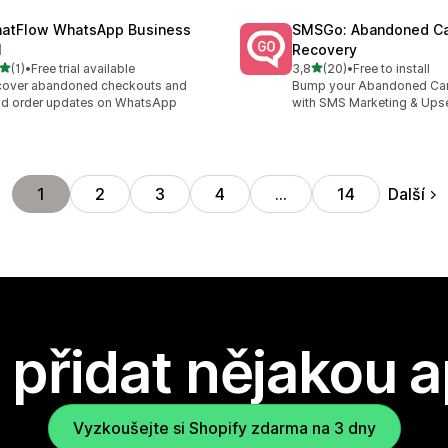
atFlow WhatsApp Business
SMSGo: Abandoned Ca
I
Recovery
z 5 hvězd
z 5 hvězd
(1)
•
Free trial available
3,8
(20)
•
Free to install
kový počet recenzí: 1
Celkový počet recenzí: 20
cover abandoned checkouts and
Bump your Abandoned Car
d order updates on WhatsApp
with SMS Marketing & Upse
Další
1
2
3
4
…
14
přidat nějakou a
Vyzkoušejte si Shopify zdarma na 3 dny