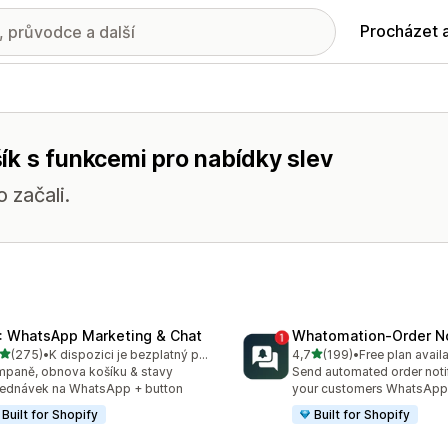
Procházet 
ík s funkcemi pro nabídky slev
 začali.
: WhatsApp Marketing & Chat
Whatomation‑Order No
z 5 hvězd
z 5 hvězd
(275)
•
K dispozici je bezplatný plán
4,7
(199)
•
Free plan avail
kový počet recenzí: 275
Celkový počet recenzí: 19
paně, obnova košíku & stavy
Send automated order notif
ednávek na WhatsApp + button
your customers WhatsApp
Built for Shopify
Built for Shopify