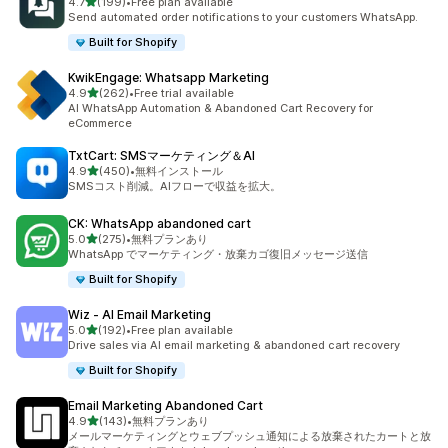
5つ星中
4.7
(199)
•
Free plan available
合計レビュー数：199件
Send automated order notifications to your customers WhatsApp.
Built for Shopify
KwikEngage: Whatsapp Marketing
5つ星中
4.9
(262)
•
Free trial available
合計レビュー数：262件
AI WhatsApp Automation & Abandoned Cart Recovery for
eCommerce
TxtCart: SMSマーケティング＆AI
5つ星中
4.9
(450)
•
無料インストール
合計レビュー数：450件
SMSコスト削減。AIフローで収益を拡大。
CK: WhatsApp abandoned cart
5つ星中
5.0
(275)
•
無料プランあり
合計レビュー数：275件
WhatsApp でマーケティング・放棄カゴ復旧メッセージ送信
Built for Shopify
Wiz ‑ AI Email Marketing
5つ星中
5.0
(192)
•
Free plan available
合計レビュー数：192件
Drive sales via AI email marketing & abandoned cart recovery
Built for Shopify
Email Marketing Abandoned Cart
5つ星中
4.9
(143)
•
無料プランあり
合計レビュー数：143件
メールマーケティングとウェブプッシュ通知による放棄されたカートと放