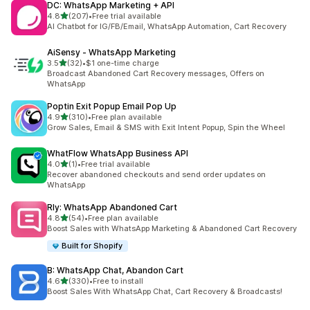
DC: WhatsApp Marketing + API
5つ星中
4.8
(207)
•
Free trial available
合計レビュー数：207件
AI Chatbot for IG/FB/Email, WhatsApp Automation, Cart Recovery
AiSensy ‑ WhatsApp Marketing
5つ星中
3.5
(32)
•
$1 one-time charge
合計レビュー数：32件
Broadcast Abandoned Cart Recovery messages, Offers on
WhatsApp
Poptin Exit Popup Email Pop Up
5つ星中
4.9
(310)
•
Free plan available
合計レビュー数：310件
Grow Sales, Email & SMS with Exit Intent Popup, Spin the Wheel
WhatFlow WhatsApp Business API
5つ星中
4.0
(1)
•
Free trial available
合計レビュー数：1件
Recover abandoned checkouts and send order updates on
WhatsApp
Rly: WhatsApp Abandoned Cart
5つ星中
4.8
(54)
•
Free plan available
合計レビュー数：54件
Boost Sales with WhatsApp Marketing & Abandoned Cart Recovery
Built for Shopify
B: WhatsApp Chat, Abandon Cart
5つ星中
4.6
(330)
•
Free to install
合計レビュー数：330件
Boost Sales With WhatsApp Chat, Cart Recovery & Broadcasts!