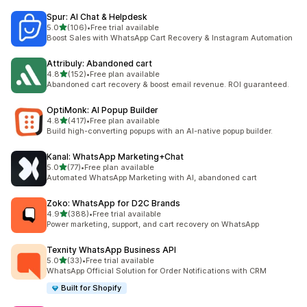
Spur: AI Chat & Helpdesk
5つ星中
5.0
(106)
•
Free trial available
合計レビュー数：106件
Boost Sales with WhatsApp Cart Recovery & Instagram Automation
Attribuly: Abandoned cart
5つ星中
4.8
(152)
•
Free plan available
合計レビュー数：152件
Abandoned cart recovery & boost email revenue. ROI guaranteed.
OptiMonk: AI Popup Builder
5つ星中
4.8
(417)
•
Free plan available
合計レビュー数：417件
Build high-converting popups with an AI-native popup builder.
Kanal: WhatsApp Marketing+Chat
5つ星中
5.0
(77)
•
Free plan available
合計レビュー数：77件
Automated WhatsApp Marketing with AI, abandoned cart
Zoko: WhatsApp for D2C Brands
5つ星中
4.9
(388)
•
Free trial available
合計レビュー数：388件
Power marketing, support, and cart recovery on WhatsApp
Texnity WhatsApp Business API
5つ星中
5.0
(33)
•
Free trial available
合計レビュー数：33件
WhatsApp Official Solution for Order Notifications with CRM
Built for Shopify