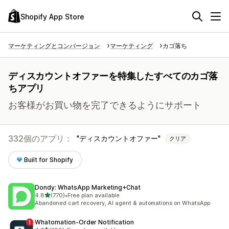
Shopify App Store
マーケティングとコンバージョン
マーケティング
カゴ落ち
ディスカウントオファーを特集したすべてのカゴ落
ちアプリ
お客様がお買い物を完了できるようにサポート
332個のアプリ：
ディスカウントオファー
クリア
Built for Shopify
Dondy: WhatsApp Marketing+Chat
5つ星中
4.8
(770)
•
Free plan available
合計レビュー数：770件
Abandoned cart recovery, AI agent & automations on WhatsApp
Whatomation‑Order Notification