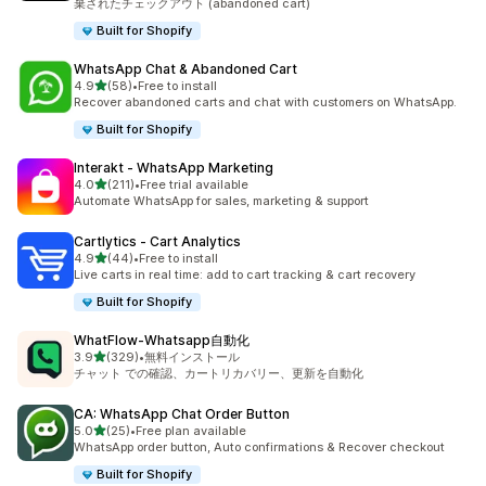
棄されたチェックアウト (abandoned cart)
Built for Shopify
WhatsApp Chat & Abandoned Cart
5つ星中
4.9
(58)
•
Free to install
合計レビュー数：58件
Recover abandoned carts and chat with customers on WhatsApp.
Built for Shopify
Interakt ‑ WhatsApp Marketing
5つ星中
4.0
(211)
•
Free trial available
合計レビュー数：211件
Automate WhatsApp for sales, marketing & support
Cartlytics ‑ Cart Analytics
5つ星中
4.9
(44)
•
Free to install
合計レビュー数：44件
Live carts in real time: add to cart tracking & cart recovery
Built for Shopify
WhatFlow‑Whatsapp自動化
5つ星中
3.9
(329)
•
無料インストール
合計レビュー数：329件
チャット での確認、カートリカバリー、更新を自動化
CA: WhatsApp Chat Order Button
5つ星中
5.0
(25)
•
Free plan available
合計レビュー数：25件
WhatsApp order button, Auto confirmations & Recover checkout
Built for Shopify