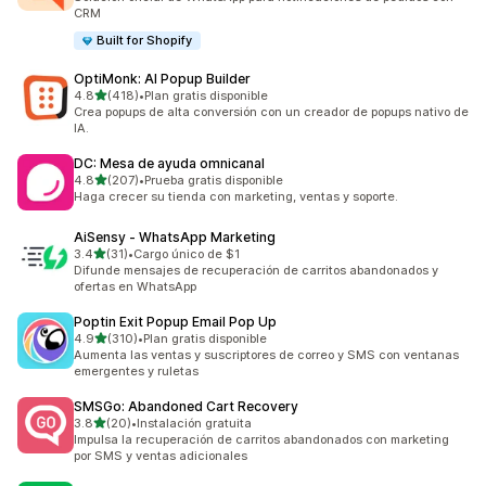
CRM
Built for Shopify
OptiMonk: AI Popup Builder
de 5 estrellas
4.8
(418)
•
Plan gratis disponible
418 reseñas en total
Crea popups de alta conversión con un creador de popups nativo de
IA.
DC: Mesa de ayuda omnicanal
de 5 estrellas
4.8
(207)
•
Prueba gratis disponible
207 reseñas en total
Haga crecer su tienda con marketing, ventas y soporte.
AiSensy ‑ WhatsApp Marketing
de 5 estrellas
3.4
(31)
•
Cargo único de $1
31 reseñas en total
Difunde mensajes de recuperación de carritos abandonados y
ofertas en WhatsApp
Poptin Exit Popup Email Pop Up
de 5 estrellas
4.9
(310)
•
Plan gratis disponible
310 reseñas en total
Aumenta las ventas y suscriptores de correo y SMS con ventanas
emergentes y ruletas
SMSGo: Abandoned Cart Recovery
de 5 estrellas
3.8
(20)
•
Instalación gratuita
20 reseñas en total
Impulsa la recuperación de carritos abandonados con marketing
por SMS y ventas adicionales