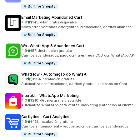
Built for Shopify
Email Marketing Abandoned Cart
de 5 estrellas
4.9
(143)
•
Plan gratis disponible
143 reseñas en total
Newsletter, ventanas emergentes, promociones, carritos abandon
Built for Shopify
Wa : WhatsApp & Abandoned Cart
de 5 estrellas
4.9
(57)
•
Instalación gratuita
57 reseñas en total
Carritos abandonados, pago contra entrega COD con WhatsApp API
Built for Shopify
WhatFlow ‑ Automação do WhatsA
de 5 estrellas
3.9
(328)
•
Instalación gratuita
328 reseñas en total
Automatiza confirmaciones, carritos y actualizaciones en Chat
Interakt ‑ WhatsApp Marketing
de 5 estrellas
4.0
(210)
•
Prueba gratis disponible
210 reseñas en total
Automatiza WhatsApp para ventas, marketing y atención al cliente
Cartlytics ‑ Cart Analytics
de 5 estrellas
4.9
(43)
•
Instalación gratuita
43 reseñas en total
Carritos en tiempo real y recuperación de carritos abandonados
Built for Shopify