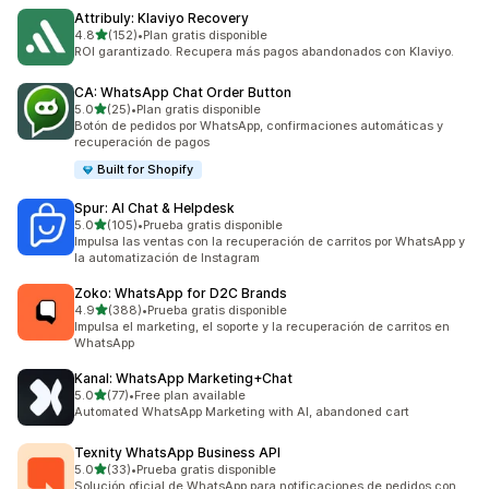
Attribuly: Klaviyo Recovery
de 5 estrellas
4.8
(152)
•
Plan gratis disponible
152 reseñas en total
ROI garantizado. Recupera más pagos abandonados con Klaviyo.
CA: WhatsApp Chat Order Button
de 5 estrellas
5.0
(25)
•
Plan gratis disponible
25 reseñas en total
Botón de pedidos por WhatsApp, confirmaciones automáticas y
recuperación de pagos
Built for Shopify
Spur: AI Chat & Helpdesk
de 5 estrellas
5.0
(105)
•
Prueba gratis disponible
105 reseñas en total
Impulsa las ventas con la recuperación de carritos por WhatsApp y
la automatización de Instagram
Zoko: WhatsApp for D2C Brands
de 5 estrellas
4.9
(388)
•
Prueba gratis disponible
388 reseñas en total
Impulsa el marketing, el soporte y la recuperación de carritos en
WhatsApp
Kanal: WhatsApp Marketing+Chat
de 5 estrellas
5.0
(77)
•
Free plan available
77 reseñas en total
Automated WhatsApp Marketing with AI, abandoned cart
Texnity WhatsApp Business API
de 5 estrellas
5.0
(33)
•
Prueba gratis disponible
33 reseñas en total
Solución oficial de WhatsApp para notificaciones de pedidos con