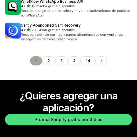
WhatFlow WhatsApp Business API
de 5 estrellas
4.0
(1)
•
Prueba gratis disponible
1 reseñas en total
Recupera pagos abandonados y envía actualizaciones de pedidos
por WhatsApp
Cartly Abandoned Cart Recovery
de 5 estrellas
4.8
(231)
•
Plan gratis disponible
231 reseñas en total
Recuperación de carritos y pagos abandonados con ventanas
emergentes de correo electrónico
1
2
3
4
14
¿Quieres agregar una
aplicación?
Prueba Shopify gratis por 3 días