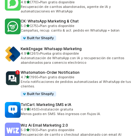
de 5 estrellas
4.8
(770)
•
Plan gratis disponible
770 reseñas en total
Recuperación de carritos abandonados, agente de IA y
automatizaciones en WhatsApp
CK: WhatsApp Marketing & Chat
de 5 estrellas
5.0
(275)
•
Plan gratis disponible
275 reseñas en total
Campañas, recup. carrito & act. pedido en WhatsApp + boton
Built for Shopify
KwikEngage: Whatsapp Marketing
de 5 estrellas
4.9
(261)
•
Prueba gratis disponible
261 reseñas en total
Automatización de WhatsApp con IA y recuperación de carritos
abandonados para comercio electrónico
Whatomation‑Order Notification
de 5 estrellas
4.7
(199)
•
Plan gratis disponible
199 reseñas en total
Envía notificaciones de pedidos automatizadas al WhatsApp de tus
clientes.
Built for Shopify
TxtCart: Marketing SMS e IA
de 5 estrellas
4.9
(450)
•
Instalación gratuita
450 reseñas en total
Menos gasto en SMS. Mas ingresos con flujos IA.
Wiz Ai Email Marketing 2.0
de 5 estrellas
5.0
(193)
•
Plan gratis disponible
193 reseñas en total
Recuperación de carrito y checkout abandonado con email AI