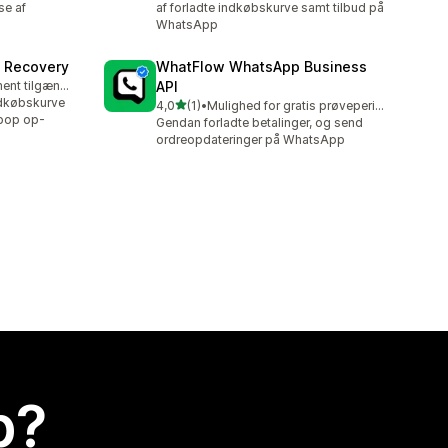
se af
af forladte indkøbskurve samt tilbud på
WhatsApp
t Recovery
WhatFlow WhatsApp Business
Gratis abonnement tilgængeligt
API
ndkøbskurve
ud af 5 stjerner
4,0
(1)
•
Mulighed for gratis prøveperiode
1 anmeldelser i alt
-pop op-
Gendan forladte betalinger, og send
ordreopdateringer på WhatsApp
p?