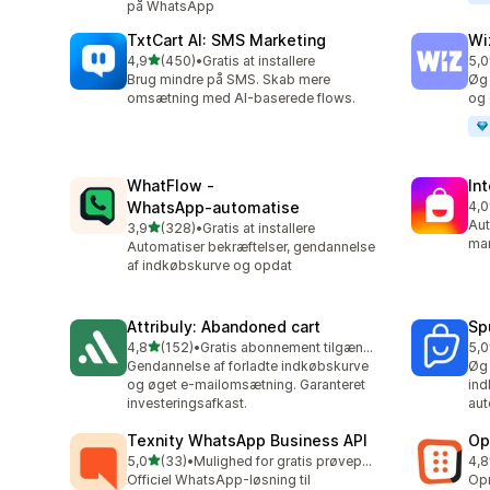
på WhatsApp
TxtCart AI: SMS Marketing
Wi
ud af 5 stjerner
4,9
(450)
•
Gratis at installere
5,0
450 anmeldelser i alt
194
Brug mindre på SMS. Skab mere
Øg 
omsætning med AI-baserede flows.
og 
WhatFlow ‑
In
WhatsApp‑automatise
4,0
210
Aut
ud af 5 stjerner
3,9
(328)
•
Gratis at installere
328 anmeldelser i alt
mar
Automatiser bekræftelser, gendannelse
af indkøbskurve og opdat
Attribuly: Abandoned cart
Sp
ud af 5 stjerner
4,8
(152)
•
Gratis abonnement tilgængeligt
5,0
152 anmeldelser i alt
105
Gendannelse af forladte indkøbskurve
Øg 
og øget e-mailomsætning. Garanteret
ind
investeringsafkast.
aut
Texnity WhatsApp Business API
Op
ud af 5 stjerner
5,0
(33)
•
Mulighed for gratis prøveperiode
4,8
33 anmeldelser i alt
418
Officiel WhatsApp-løsning til
Opr