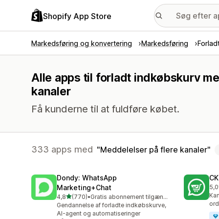
Shopify App Store
Markedsføring og konvertering
Markedsføring
Forlad
Alle apps til forladt indkøbskurv 
kanaler
Få kunderne til at fuldføre købet.
333 apps med
Meddelelser på flere kanaler
Dondy: WhatsApp
CK
Marketing+Chat
5,0
275
Kam
ud af 5 stjerner
4,8
(770)
•
Gratis abonnement tilgængeligt
770 anmeldelser i alt
ord
Gendannelse af forladte indkøbskurve,
AI-agent og automatiseringer