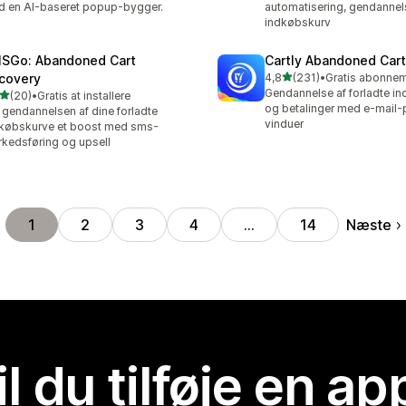
 en AI-baseret popup-bygger.
automatisering, gendannel
indkøbskurv
SGo: Abandoned Cart
Cartly Abandoned Car
ud af 5 stjerner
covery
4,8
(231)
•
231 anmeldelser i alt
Gendannelse af forladte i
ud af 5 stjerner
(20)
•
Gratis at installere
anmeldelser i alt
og betalinger med e-mail
 gendannelsen af dine forladte
vinduer
købskurve et boost med sms-
kedsføring og upsell
Næste
1
2
3
4
…
14
il du tilføje en ap