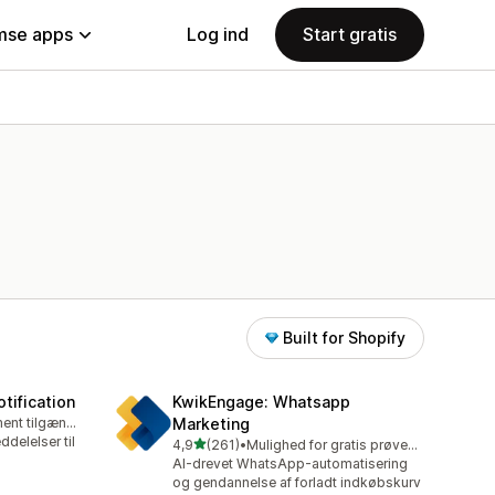
se apps
Log ind
Start gratis
Built for Shopify
tification
KwikEngage: Whatsapp
Gratis abonnement tilgængeligt
Marketing
delelser til
ud af 5 stjerner
4,9
(261)
•
Mulighed for gratis prøveperiode
261 anmeldelser i alt
AI-drevet WhatsApp-automatisering
og gendannelse af forladt indkøbskurv