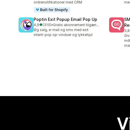
ordrenotifikationer med CRM
med
Built for Shopify
Poptin Exit Popup Email Pop Up
SM
ud af 5 stjerner
4,9
(310)
•
Gratis abonnement tilgængeligt
Re
310 anmeldelser i alt
Øg salg, e-mail og sms med exit
3,8
20 
intent-pop op-vinduer og lykkehjul
Giv
ind
mar
V