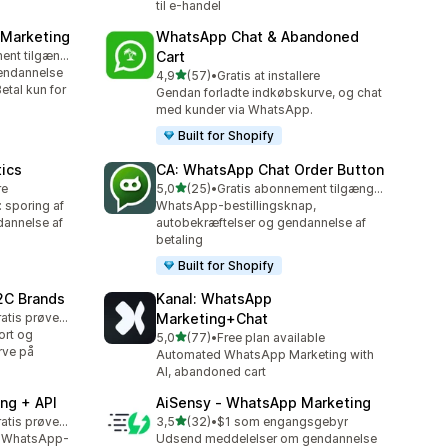
til e-handel
 Marketing
WhatsApp Chat & Abandoned
Gratis abonnement tilgængeligt
Cart
endannelse
ud af 5 stjerner
4,9
(57)
•
Gratis at installere
57 anmeldelser i alt
Betal kun for
Gendan forladte indkøbskurve, og chat
med kunder via WhatsApp.
Built for Shopify
tics
CA: WhatsApp Chat Order Button
ud af 5 stjerner
re
5,0
(25)
•
Gratis abonnement tilgængeligt
25 anmeldelser i alt
: sporing af
WhatsApp-bestillingsknap,
ndannelse af
autobekræftelser og gendannelse af
betaling
Built for Shopify
2C Brands
Kanal: WhatsApp
Mulighed for gratis prøveperiode
Marketing+Chat
ort og
ud af 5 stjerner
5,0
(77)
•
Free plan available
77 anmeldelser i alt
rve på
Automated WhatsApp Marketing with
AI, abandoned cart
ng + API
AiSensy ‑ WhatsApp Marketing
ud af 5 stjerner
Mulighed for gratis prøveperiode
3,5
(32)
•
$1 som engangsgebyr
32 anmeldelser i alt
l, WhatsApp-
Udsend meddelelser om gendannelse