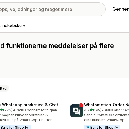
Gennem
t indkøbskurv
med funktionerne meddelelser på flere
Ryd
: WhatsApp marketing & Chat
Whatomation‑Order No
ud af 5 stjerner
ud af 5 stjerner
(275)
•
Gratis abonnement tilgængeligt
4,7
(199)
•
 anmeldelser i alt
199 anmeldelser i alt
pagner, kurvgenopretning &
Send automatiske ordremed
restatus på WhatsApp + button
dine kunders WhatsApp.
Built for Shopify
Built for Shopify