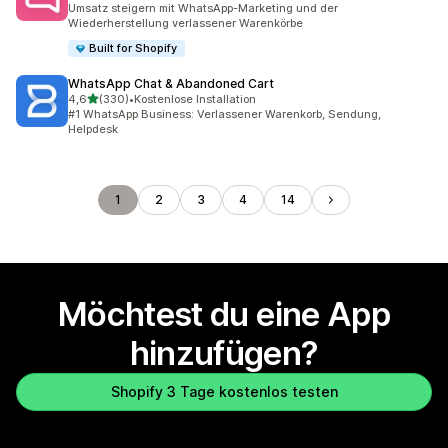
Umsatz steigern mit WhatsApp-Marketing und der
Wiederherstellung verlassener Warenkörbe
Built for Shopify
WhatsApp Chat & Abandoned Cart
von 5 Sternen
4,6
(330)
•
Kostenlose Installation
330 Rezensionen insgesamt
#1 WhatsApp Business: Verlassener Warenkorb, Sendung,
Helpdesk
1
2
3
4
14
Möchtest du eine App
hinzufügen?
Shopify 3 Tage kostenlos testen