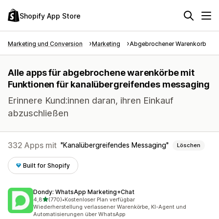
Shopify App Store
Marketing und Conversion
Marketing
Abgebrochener Warenkorb
Alle apps für abgebrochene warenkörbe mit
Funktionen für kanalübergreifendes messaging
Erinnere Kund:innen daran, ihren Einkauf
abzuschließen
332 Apps mit
Kanalübergreifendes Messaging
Löschen
Built for Shopify
Dondy: WhatsApp Marketing+Chat
von 5 Sternen
4,8
(770)
•
Kostenloser Plan verfügbar
770 Rezensionen insgesamt
Wiederherstellung verlassener Warenkörbe, KI-Agent und
Automatisierungen über WhatsApp