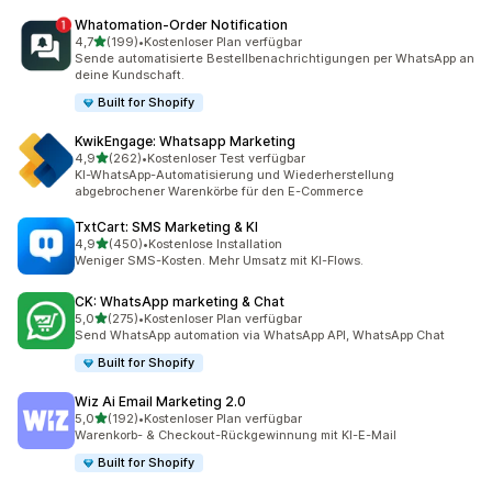
Whatomation‑Order Notification
von 5 Sternen
4,7
(199)
•
Kostenloser Plan verfügbar
199 Rezensionen insgesamt
Sende automatisierte Bestellbenachrichtigungen per WhatsApp an
deine Kundschaft.
Built for Shopify
KwikEngage: Whatsapp Marketing
von 5 Sternen
4,9
(262)
•
Kostenloser Test verfügbar
262 Rezensionen insgesamt
KI-WhatsApp-Automatisierung und Wiederherstellung
abgebrochener Warenkörbe für den E-Commerce
TxtCart: SMS Marketing & KI
von 5 Sternen
4,9
(450)
•
Kostenlose Installation
450 Rezensionen insgesamt
Weniger SMS-Kosten. Mehr Umsatz mit KI-Flows.
CK: WhatsApp marketing & Chat
von 5 Sternen
5,0
(275)
•
Kostenloser Plan verfügbar
275 Rezensionen insgesamt
Send WhatsApp automation via WhatsApp API, WhatsApp Chat
Built for Shopify
Wiz Ai Email Marketing 2.0
von 5 Sternen
5,0
(192)
•
Kostenloser Plan verfügbar
192 Rezensionen insgesamt
Warenkorb- & Checkout-Rückgewinnung mit KI-E-Mail
Built for Shopify