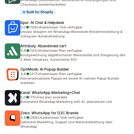
WhatsApp-Bestellbutton, automatische Bestätigungen und
Checkouts wiederherstellen
Built for Shopify
Spur: AI Chat & Helpdesk
von 5 Sternen
5,0
(106)
•
Kostenloser Test verfügbar
106 Rezensionen insgesamt
Umsatz steigern mit WhatsApp-Warenkorb-Wiederherstellung &
Instagram-Automatisierung
Attribuly: Abandoned cart
von 5 Sternen
4,8
(152)
•
Kostenloser Plan verfügbar
152 Rezensionen insgesamt
Rückgewinnung abgebrochener Warenkörbe und Steigerung des
E-Mail-Umsatzes. Garantierter ROI.
OptiMonk: AI Popup Builder
von 5 Sternen
4,8
(417)
•
Kostenloser Plan verfügbar
417 Rezensionen insgesamt
Konversionsstarke Popups mit einem KI-nativen Popup-Builder
erstellen.
Kanal: WhatsApp Marketing+Chat
von 5 Sternen
5,0
(77)
•
Free plan available
77 Rezensionen insgesamt
Automated WhatsApp Marketing with AI, abandoned cart
Zoko: WhatsApp for D2C Brands
von 5 Sternen
4,9
(388)
•
Kostenloser Test verfügbar
388 Rezensionen insgesamt
Optimiere Marketing, Support und Warenkorbrettung über
WhatsApp