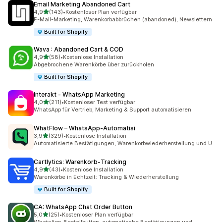
Email Marketing Abandoned Cart
von 5 Sternen
4,9
(143)
•
Kostenloser Plan verfügbar
143 Rezensionen insgesamt
E-Mail-Marketing, Warenkorbabbrüchen (abandoned), Newslettern
Built for Shopify
Wava : Abandoned Cart & COD
von 5 Sternen
4,9
(58)
•
Kostenlose Installation
58 Rezensionen insgesamt
Abgebrochene Warenkörbe über zurückholen
Built for Shopify
Interakt ‑ WhatsApp Marketing
von 5 Sternen
4,0
(211)
•
Kostenloser Test verfügbar
211 Rezensionen insgesamt
WhatsApp für Vertrieb, Marketing & Support automatisieren
WhatFlow – WhatsApp‑Automatisi
von 5 Sternen
3,9
(329)
•
Kostenlose Installation
329 Rezensionen insgesamt
Automatisierte Bestätigungen, Warenkorbwiederherstellung und U
Cartlytics: Warenkorb‑Tracking
von 5 Sternen
4,9
(43)
•
Kostenlose Installation
43 Rezensionen insgesamt
Warenkörbe in Echtzeit: Tracking & Wiederherstellung
Built for Shopify
CA: WhatsApp Chat Order Button
von 5 Sternen
5,0
(25)
•
Kostenloser Plan verfügbar
25 Rezensionen insgesamt