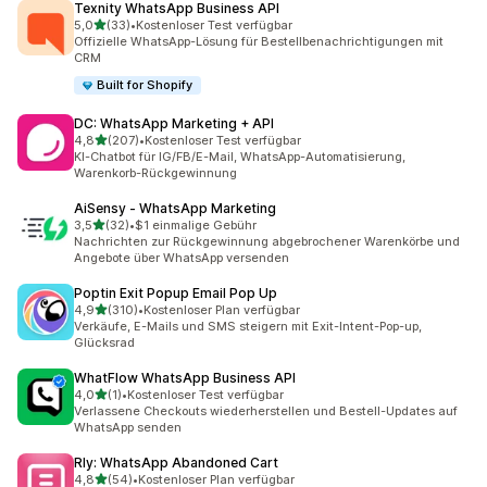
Texnity WhatsApp Business API
von 5 Sternen
5,0
(33)
•
Kostenloser Test verfügbar
33 Rezensionen insgesamt
Offizielle WhatsApp-Lösung für Bestellbenachrichtigungen mit
CRM
Built for Shopify
DC: WhatsApp Marketing + API
von 5 Sternen
4,8
(207)
•
Kostenloser Test verfügbar
207 Rezensionen insgesamt
KI-Chatbot für IG/FB/E-Mail, WhatsApp-Automatisierung,
Warenkorb-Rückgewinnung
AiSensy ‑ WhatsApp Marketing
von 5 Sternen
3,5
(32)
•
$1 einmalige Gebühr
32 Rezensionen insgesamt
Nachrichten zur Rückgewinnung abgebrochener Warenkörbe und
Angebote über WhatsApp versenden
Poptin Exit Popup Email Pop Up
von 5 Sternen
4,9
(310)
•
Kostenloser Plan verfügbar
310 Rezensionen insgesamt
Verkäufe, E-Mails und SMS steigern mit Exit-Intent-Pop-up,
Glücksrad
WhatFlow WhatsApp Business API
von 5 Sternen
4,0
(1)
•
Kostenloser Test verfügbar
1 Rezensionen insgesamt
Verlassene Checkouts wiederherstellen und Bestell-Updates auf
WhatsApp senden
Rly: WhatsApp Abandoned Cart
von 5 Sternen
4,8
(54)
•
Kostenloser Plan verfügbar
54 Rezensionen insgesamt