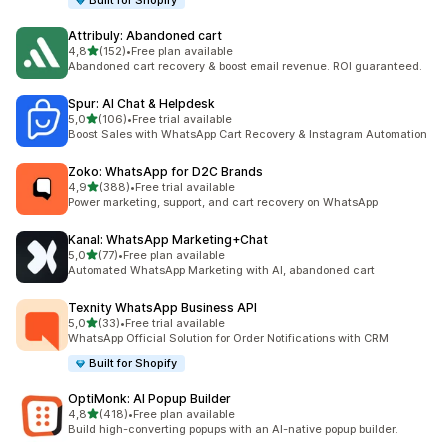
Built for Shopify
Attribuly: Abandoned cart
stelle su 5
4,8
(152)
•
Free plan available
152 recensioni totali
Abandoned cart recovery & boost email revenue. ROI guaranteed.
Spur: AI Chat & Helpdesk
stelle su 5
5,0
(106)
•
Free trial available
106 recensioni totali
Boost Sales with WhatsApp Cart Recovery & Instagram Automation
Zoko: WhatsApp for D2C Brands
stelle su 5
4,9
(388)
•
Free trial available
388 recensioni totali
Power marketing, support, and cart recovery on WhatsApp
Kanal: WhatsApp Marketing+Chat
stelle su 5
5,0
(77)
•
Free plan available
77 recensioni totali
Automated WhatsApp Marketing with AI, abandoned cart
Texnity WhatsApp Business API
stelle su 5
5,0
(33)
•
Free trial available
33 recensioni totali
WhatsApp Official Solution for Order Notifications with CRM
Built for Shopify
OptiMonk: AI Popup Builder
stelle su 5
4,8
(418)
•
Free plan available
418 recensioni totali
Build high-converting popups with an AI-native popup builder.