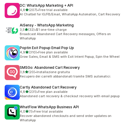
DC: WhatsApp Marketing + API
stelle su 5
4,8
(207)
•
Free trial available
207 recensioni totali
AI Chatbot for IG/FB/Email, WhatsApp Automation, Cart Recovery
AiSensy ‑ WhatsApp Marketing
stelle su 5
3,5
(32)
•
$1 one-time charge
32 recensioni totali
Broadcast Abandoned Cart Recovery messages, Offers on
WhatsApp
Poptin Exit Popup Email Pop Up
stelle su 5
4,9
(310)
•
Free plan available
310 recensioni totali
Grow Sales, Email & SMS with Exit Intent Popup, Spin the Wheel
SMSGo: Abandoned Cart Recovery
stelle su 5
3,8
(20)
•
Installazione gratuita
20 recensioni totali
Recupero dei carrelli abbandonati tramite SMS automatici.
Cartly Abandoned Cart Recovery
stelle su 5
4,8
(231)
•
Free plan available
231 recensioni totali
Abandoned cart recovery & checkout recovery with email popup
WhatFlow WhatsApp Business API
stelle su 5
4,0
(1)
•
Free trial available
1 recensioni totali
Recover abandoned checkouts and send order updates on
WhatsApp