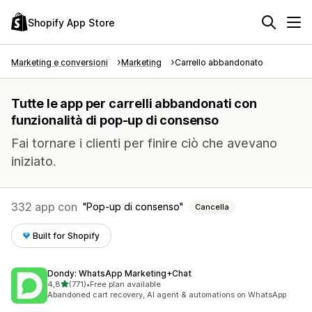
Shopify App Store
Marketing e conversioni
Marketing
Carrello abbandonato
Tutte le app per carrelli abbandonati con
funzionalità di pop-up di consenso
Fai tornare i clienti per finire ciò che avevano
iniziato.
332 app con
Pop-up di consenso
Cancella
Built for Shopify
Dondy: WhatsApp Marketing+Chat
stelle su 5
4,8
(771)
•
Free plan available
771 recensioni totali
Abandoned cart recovery, AI agent & automations on WhatsApp