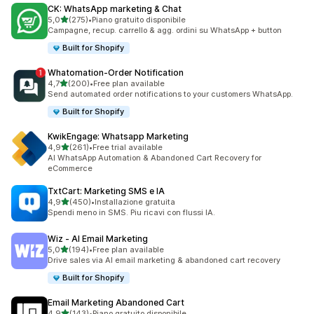
CK: WhatsApp marketing & Chat
stelle su 5
5,0
(275)
•
Piano gratuito disponibile
275 recensioni totali
Campagne, recup. carrello & agg. ordini su WhatsApp + button
Built for Shopify
Whatomation‑Order Notification
stelle su 5
4,7
(200)
•
Free plan available
200 recensioni totali
Send automated order notifications to your customers WhatsApp.
Built for Shopify
KwikEngage: Whatsapp Marketing
stelle su 5
4,9
(261)
•
Free trial available
261 recensioni totali
AI WhatsApp Automation & Abandoned Cart Recovery for
eCommerce
TxtCart: Marketing SMS e IA
stelle su 5
4,9
(450)
•
Installazione gratuita
450 recensioni totali
Spendi meno in SMS. Piu ricavi con flussi IA.
Wiz ‑ AI Email Marketing
stelle su 5
5,0
(194)
•
Free plan available
194 recensioni totali
Drive sales via AI email marketing & abandoned cart recovery
Built for Shopify
Email Marketing Abandoned Cart
stelle su 5
4,9
(143)
•
Piano gratuito disponibile