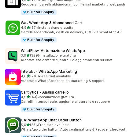
143 recensioni totali
Recupera i carrelli abbandonati con l'email marketing web push
Built for Shopify
Wa : WhatsApp & Abandoned Cart
stelle su 5
4,9
(57)
•
Installazione gratuita
57 recensioni totali
Carrelli abbandonati, cash on delivery, COD via WhatsApp API
Built for Shopify
WhatFlow‑Automazione WhatsApp
stelle su 5
3,9
(329)
•
Installazione gratuita
329 recensioni totali
Automatizza conferme, carrelli e aggiornamenti su chat
Interakt ‑ WhatsApp Marketing
stelle su 5
4,0
(210)
•
Free trial available
210 recensioni totali
Automate WhatsApp for sales, marketing & support
Cartlytics ‑ Analisi carrello
stelle su 5
4,9
(43)
•
Installazione gratuita
43 recensioni totali
Carrelli in tempo reale: aggiunte al carrello e recupero
Built for Shopify
CA: WhatsApp Chat Order Button
stelle su 5
5,0
(25)
•
Free plan available
25 recensioni totali
WhatsApp order button, Auto confirmations & Recover checkout