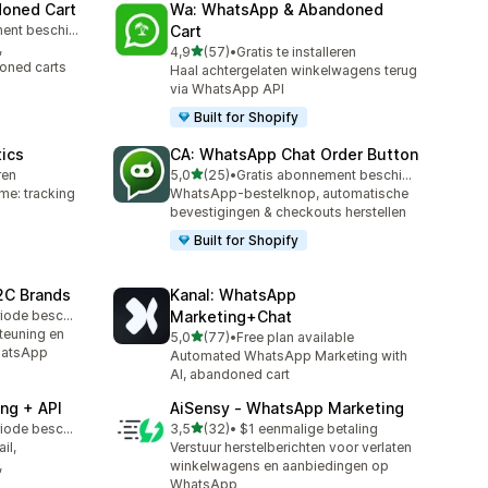
doned Cart
Wa: WhatsApp & Abandoned
Gratis abonnement beschikbaar
Cart
,
van 5 sterren
4,9
(57)
•
Gratis te installeren
57 recensies in totaal
oned carts
Haal achtergelaten winkelwagens terug
via WhatsApp API
Built for Shopify
tics
CA: WhatsApp Chat Order Button
van 5 sterren
ren
5,0
(25)
•
Gratis abonnement beschikbaar
25 recensies in totaal
me: tracking
WhatsApp-bestelknop, automatische
bevestigingen & checkouts herstellen
Built for Shopify
2C Brands
Kanal: WhatsApp
Gratis proefperiode beschikbaar
Marketing+Chat
teuning en
van 5 sterren
5,0
(77)
•
Free plan available
77 recensies in totaal
hatsApp
Automated WhatsApp Marketing with
AI, abandoned cart
ng + API
AiSensy ‑ WhatsApp Marketing
van 5 sterren
Gratis proefperiode beschikbaar
3,5
(32)
•
$1 eenmalige betaling
32 recensies in totaal
il,
Verstuur herstelberichten voor verlaten
,
winkelwagens en aanbiedingen op
WhatsApp