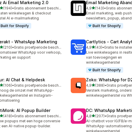
z Ai Email Marketing 2.0
Email Marketing Aban
van 5 sterren
van 5 sterren
(194)
•
Gratis abonnement beschikbaar
4,9
(143)
•
 recensies in totaal
143 recensies in totaal
laten winkelwagen & checkout
Email marketing, web push
stel AI e-mailmarketing
newsletters, popup, aband
Built for Shopify
Built for Shopify
terakt ‑ WhatsApp Marketing
Cartlytics ‑ Cart Analy
van 5 sterren
van 5 sterren
(210)
•
Gratis proefperiode beschikbaar
4,9
(43)
•
Gratis te installe
 recensies in totaal
43 recensies in totaal
omatiseer WhatsApp voor verkoop,
Live winkelwagens in realti
keting en support
van toevoegingen en
winkelwagenherstel
Built for Shopify
ur: AI Chat & Helpdesk
Zoko: WhatsApp for D
van 5 sterren
van 5 sterren
(106)
•
Gratis proefperiode beschikbaar
4,9
(388)
•
 recensies in totaal
388 recensies in totaal
rhoog de omzet met WhatsApp-
Versterk marketing, onders
kelwagenherstel en Instagram-
winkelwagenherstel via W
omatisering
tiMonk: AI Popup Builder
DC: WhatsApp Marketi
van 5 sterren
van 5 sterren
(418)
•
Gratis abonnement beschikbaar
4,8
(207)
•
 recensies in totaal
207 recensies in totaal
w popups met een hoge conversie
AI-chatbot voor IG/FB/e-ma
 een AI-native popup-builder.
WhatsApp-automatisering
winkelwagenherstel