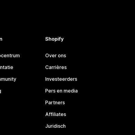
n
Shopify
pcentrum
Over ons
ntatie
Carrières
mmunity
Investeerders
g
Pers en media
Partners
Affiliates
Juridisch