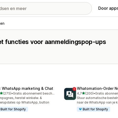
Door apps
gen
et functies voor aanmeldingspop-ups
: WhatsApp marketing & Chat
Whatomation‑Order No
van 5 sterren
van 5 sterren
(275)
•
Gratis abonnement beschikbaar
4,7
(200)
•
 recensies in totaal
200 recensies in totaal
pagnes, herstel winkelw. &
Stuur automatische bestel
erupdates op WhatsApp, button
naar de WhatsApp van je k
Built for Shopify
Built for Shopify