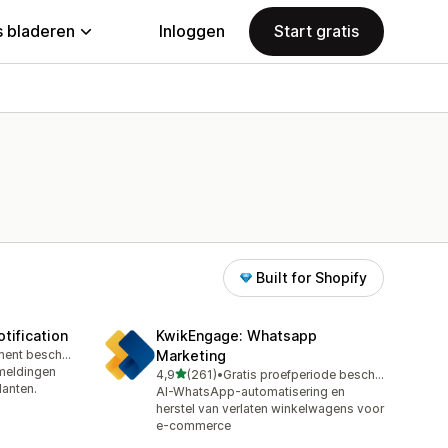
 bladeren
Inloggen
Start gratis
Built for Shopify
tification
KwikEngage: Whatsapp
Gratis abonnement beschikbaar
Marketing
meldingen
van 5 sterren
4,9
(261)
•
Gratis proefperiode beschikbaar
261 recensies in totaal
lanten.
AI-WhatsApp-automatisering en
herstel van verlaten winkelwagens voor
e-commerce