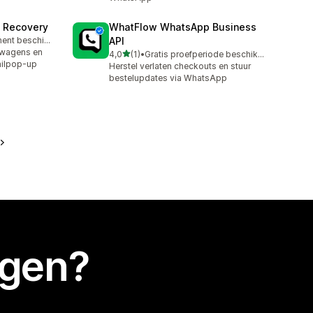
t Recovery
WhatFlow WhatsApp Business
Gratis abonnement beschikbaar
API
elwagens en
van 5 sterren
4,0
(1)
•
Gratis proefperiode beschikbaar
1 recensies in totaal
ailpop-up
Herstel verlaten checkouts en stuur
bestelupdates via WhatsApp
egen?