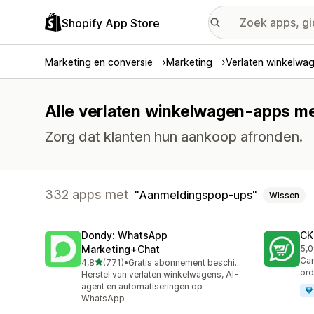
Shopify App Store
Marketing en conversie
Marketing
Verlaten winkelwa
Alle verlaten winkelwagen-apps m
Zorg dat klanten hun aankoop afronden.
332 apps met
Aanmeldingspop-ups
Wissen
Dondy: WhatsApp
CK
Marketing+Chat
5,0
275
Cam
van 5 sterren
4,8
(771)
•
Gratis abonnement beschikbaar
771 recensies in totaal
ord
Herstel van verlaten winkelwagens, AI-
agent en automatiseringen op
WhatsApp