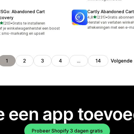
SGo: Abandoned Cart
Cartly Abandoned Car
van 5 sterren
covery
4,8
(231)
•
231 recensies in totaal
Herstel van verlaten wink
van 5 sterren
(20)
•
Gratis te installeren
recensies in totaal
afrekeningen met een e-m
f je winkelwagenherstel een boost
 sms-marketing en upsell
Volgende
1
2
3
4
…
14
je een app toevo
Probeer Shopify 3 dagen gratis