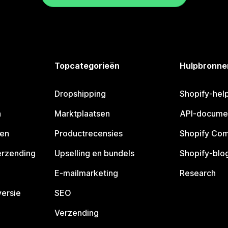
Topcategorieën
Hulpbronne
Dropshipping
Shopify-hel
n
Marktplaatsen
API-docume
pen
Productrecensies
Shopify Co
erzending
Upselling en bundels
Shopify-blo
E-mailmarketing
Research
ersie
SEO
Verzending