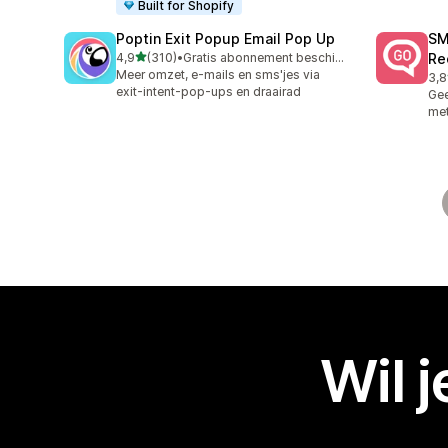
Built for Shopify
Poptin Exit Popup Email Pop Up
SM
van 5 sterren
4,9
(310)
•
Gratis abonnement beschikbaar
Re
310 recensies in totaal
Meer omzet, e-mails en sms'jes via
3,8
20 
exit-intent-pop-ups en draairad
Gee
met
Wil 