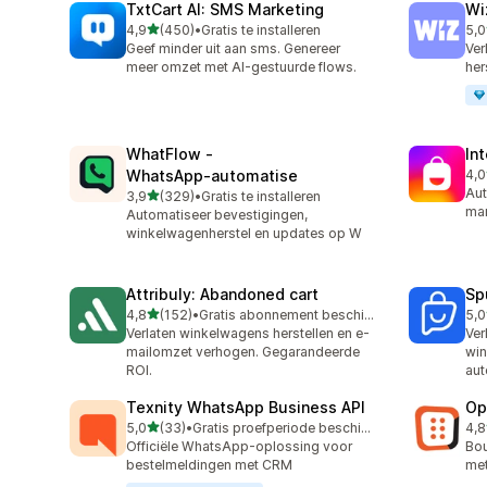
TxtCart AI: SMS Marketing
Wi
van 5 sterren
4,9
(450)
•
Gratis te installeren
5,0
450 recensies in totaal
194
Geef minder uit aan sms. Genereer
Ver
meer omzet met AI-gestuurde flows.
her
WhatFlow ‑
In
WhatsApp‑automatise
4,0
210
Aut
van 5 sterren
3,9
(329)
•
Gratis te installeren
329 recensies in totaal
mar
Automatiseer bevestigingen,
winkelwagenherstel en updates op W
Attribuly: Abandoned cart
Sp
van 5 sterren
4,8
(152)
•
Gratis abonnement beschikbaar
5,0
152 recensies in totaal
106
Verlaten winkelwagens herstellen en e-
Ve
mailomzet verhogen. Gegarandeerde
win
ROI.
aut
Texnity WhatsApp Business API
Op
van 5 sterren
5,0
(33)
•
Gratis proefperiode beschikbaar
4,8
33 recensies in totaal
418
Officiële WhatsApp-oplossing voor
Bou
bestelmeldingen met CRM
met