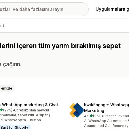
Uygulamalara g
pet
klerini içeren tüm yarım bırakılmış sepet
 çağırın.
Temizle
: WhatsApp marketing & Chat
KwikEngage: Whatsap
5 yıldız üzerinden
(275)
•
Ücretsiz plan mevcut
Marketing
lam 275 değerlendirme
panyalar, sepet kurt. & sipariş
5 yıldız üzerinden
4,9
(261)
•
Free trial availa
toplam 261 değerlendirme
c. WhatsApp’ta + button
AI WhatsApp Automation 
Abandoned Cart Recovery 
Built for Shopify