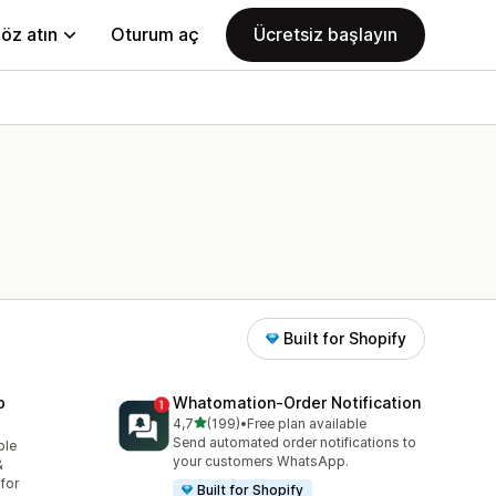
öz atın
Oturum aç
Ücretsiz başlayın
Built for Shopify
p
Whatomation‑Order Notification
5 yıldız üzerinden
4,7
(199)
•
Free plan available
toplam 199 değerlendirme
Send automated order notifications to
ble
your customers WhatsApp.
&
for
Built for Shopify