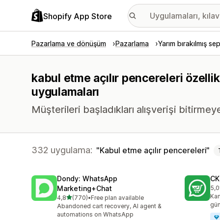
Shopify App Store
Pazarlama ve dönüşüm
Pazarlama
Yarım bırakılmış se
kabul etme açılır pencereleri özelli
uygulamaları
Müşterileri başladıkları alışverişi bitirmeye
332 uygulama:
Kabul etme açılır pencereleri
Dondy: WhatsApp
CK
Marketing+Chat
5,0
top
Kam
5 yıldız üzerinden
4,8
(770)
•
Free plan available
toplam 770 değerlendirme
gün
Abandoned cart recovery, AI agent &
automations on WhatsApp