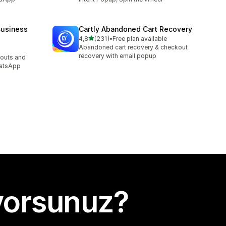
usiness
Cartly Abandoned Cart Recovery
5 yıldız üzerinden
4,8
(231)
•
Free plan available
toplam 231 değerlendirme
Abandoned cart recovery & checkout
recovery with email popup
outs and
hatsApp
yorsunuz?