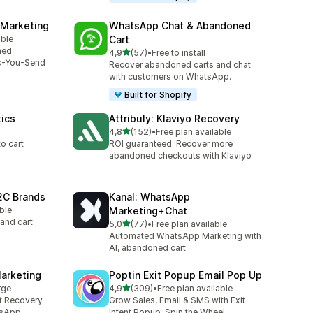
 Marketing
WhatsApp Chat & Abandoned
able
Cart
ned
5 yıldız üzerinden
4,9
(57)
•
Free to install
toplam 57 değerlendirme
s-You-Send
Recover abandoned carts and chat
with customers on WhatsApp.
Built for Shopify
tics
Attribuly: Klaviyo Recovery
5 yıldız üzerinden
4,8
(152)
•
Free plan available
toplam 152 değerlendirme
to cart
ROI guaranteed. Recover more
abandoned checkouts with Klaviyo
2C Brands
Kanal: WhatsApp
able
Marketing+Chat
and cart
5 yıldız üzerinden
5,0
(77)
•
Free plan available
toplam 77 değerlendirme
Automated WhatsApp Marketing with
AI, abandoned cart
arketing
Poptin Exit Popup Email Pop Up
5 yıldız üzerinden
rge
4,9
(309)
•
Free plan available
toplam 309 değerlendirme
t Recovery
Grow Sales, Email & SMS with Exit
tsApp
Intent Popup, Spin the Wheel