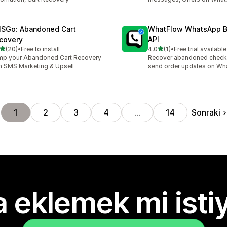
SGo: Abandoned Cart
WhatFlow WhatsApp B
covery
API
5 yıldız üzerinden
5 yıldız üzerinden
(20)
•
Free to install
4,0
(1)
•
Free trial available
lam 20 değerlendirme
toplam 1 değerlendirme
p your Abandoned Cart Recovery
Recover abandoned check
h SMS Marketing & Upsell
send order updates on W
Sonraki
1
2
3
4
…
14
 eklemek mi isti