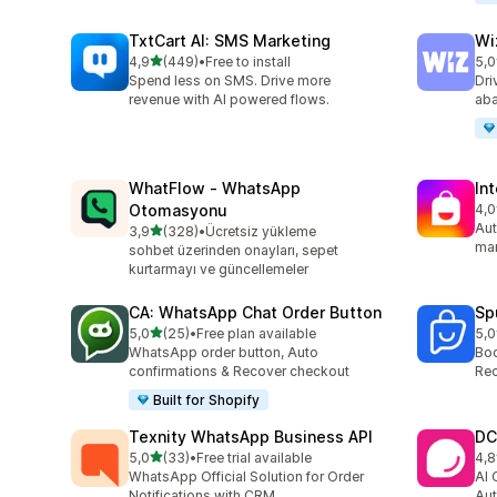
TxtCart AI: SMS Marketing
Wi
5 yıldız üzerinden
4,9
(449)
•
Free to install
5,0
toplam 449 değerlendirme
top
Spend less on SMS. Drive more
Dri
revenue with AI powered flows.
aba
WhatFlow ‑ WhatsApp
In
Otomasyonu
4,0
top
Aut
5 yıldız üzerinden
3,9
(328)
•
Ücretsiz yükleme
toplam 328 değerlendirme
mar
sohbet üzerinden onayları, sepet
kurtarmayı ve güncellemeler
CA: WhatsApp Chat Order Button
Sp
5 yıldız üzerinden
5,0
(25)
•
Free plan available
5,0
toplam 25 değerlendirme
top
WhatsApp order button, Auto
Boo
confirmations & Recover checkout
Rec
Built for Shopify
Texnity WhatsApp Business API
DC
5 yıldız üzerinden
5,0
(33)
•
Free trial available
4,8
toplam 33 değerlendirme
top
WhatsApp Official Solution for Order
AI 
Notifications with CRM
Aut