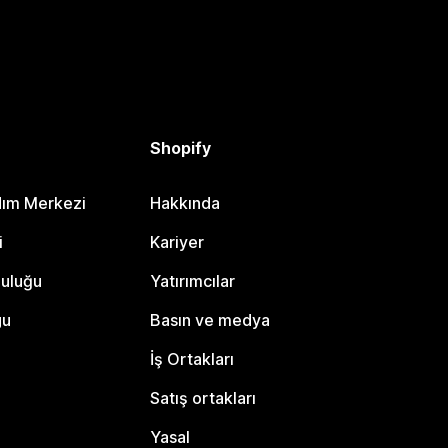
Shopify
dım Merkezi
Hakkında
i
Kariyer
luluğu
Yatırımcılar
gu
Basın ve medya
İş Ortakları
Satış ortakları
Yasal