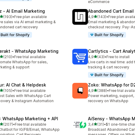
eCommerce
z ‑ AI Email Marketing
Abandoned Cart Email
5 yıldız üzerinden
5 yıldız üzerinden
(193)
•
Free plan available
4,9
(143)
•
Free plan avail
lam 193 değerlendirme
toplam 143 değerlendirme
ve sales via AI email marketing &
Email marketing & abando
ndoned cart recovery
checkout recovery. Pay-A
Built for Shopify
Built for Shopify
terakt ‑ WhatsApp Marketing
Cartlytics ‑ Cart Analy
5 yıldız üzerinden
5 yıldız üzerinden
(210)
•
Free trial available
4,9
(43)
•
Free to install
lam 210 değerlendirme
toplam 43 değerlendirme
omate WhatsApp for sales,
Live carts in real time: add 
keting & support
tracking & cart recovery
Built for Shopify
ur: AI Chat & Helpdesk
Zoko: WhatsApp for D
5 yıldız üzerinden
5 yıldız üzerinden
(105)
•
Free trial available
4,9
(388)
•
Free trial avail
lam 105 değerlendirme
toplam 388 değerlendirme
st Sales with WhatsApp Cart
Power marketing, support, 
overy & Instagram Automation
recovery on WhatsApp
: WhatsApp Marketing + API
AiSensy ‑ WhatsApp M
5 yıldız üzerinden
5 yıldız üzerinden
(207)
•
Free trial available
3,4
(31)
•
$1 one-time cha
lam 207 değerlendirme
toplam 31 değerlendirme
Chatbot for IG/FB/Email, WhatsApp
Broadcast Abandoned Car
omation, Cart Recovery
messages, Offers on Wha