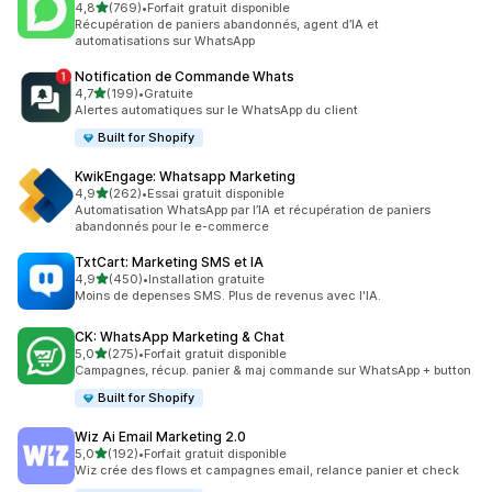
étoile(s) sur 5
4,8
(769)
•
Forfait gratuit disponible
769 avis au total
Récupération de paniers abandonnés, agent d’IA et
automatisations sur WhatsApp
Notification de Commande Whats
étoile(s) sur 5
4,7
(199)
•
Gratuite
199 avis au total
Alertes automatiques sur le WhatsApp du client
Built for Shopify
KwikEngage: Whatsapp Marketing
étoile(s) sur 5
4,9
(262)
•
Essai gratuit disponible
262 avis au total
Automatisation WhatsApp par l’IA et récupération de paniers
abandonnés pour le e-commerce
TxtCart: Marketing SMS et IA
étoile(s) sur 5
4,9
(450)
•
Installation gratuite
450 avis au total
Moins de depenses SMS. Plus de revenus avec l'IA.
CK: WhatsApp Marketing & Chat
étoile(s) sur 5
5,0
(275)
•
Forfait gratuit disponible
275 avis au total
Campagnes, récup. panier & maj commande sur WhatsApp + button
Built for Shopify
Wiz Ai Email Marketing 2.0
étoile(s) sur 5
5,0
(192)
•
Forfait gratuit disponible
192 avis au total
Wiz crée des flows et campagnes email, relance panier et check