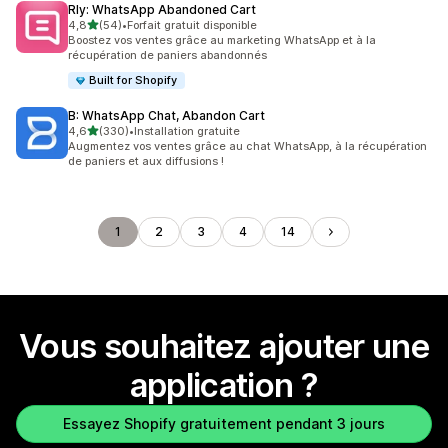
Rly: WhatsApp Abandoned Cart
étoile(s) sur 5
4,8
(54)
•
Forfait gratuit disponible
54 avis au total
Boostez vos ventes grâce au marketing WhatsApp et à la
récupération de paniers abandonnés
Built for Shopify
B: WhatsApp Chat, Abandon Cart
étoile(s) sur 5
4,6
(330)
•
Installation gratuite
330 avis au total
Augmentez vos ventes grâce au chat WhatsApp, à la récupération
de paniers et aux diffusions !
1
2
3
4
14
Vous souhaitez ajouter une
application ?
Essayez Shopify gratuitement pendant 3 jours