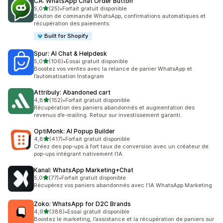
CA: WhatsApp Chat Order Button
étoile(s) sur 5
5,0
(25)
•
Forfait gratuit disponible
25 avis au total
Bouton de commande WhatsApp, confirmations automatiques et
récupération des paiements
Built for Shopify
Spur: AI Chat & Helpdesk
étoile(s) sur 5
5,0
(106)
•
Essai gratuit disponible
106 avis au total
Boostez vos ventes avec la relance de panier WhatsApp et
l’automatisation Instagram
Attribuly: Abandoned cart
étoile(s) sur 5
4,8
(152)
•
Forfait gratuit disponible
152 avis au total
Récupération des paniers abandonnés et augmentation des
revenus d’e-mailing. Retour sur investissement garanti.
OptiMonk: AI Popup Builder
étoile(s) sur 5
4,8
(417)
•
Forfait gratuit disponible
417 avis au total
Créez des pop-ups à fort taux de conversion avec un créateur de
pop-ups intégrant nativement l’IA.
Kanal: WhatsApp Marketing+Chat
étoile(s) sur 5
5,0
(77)
•
Forfait gratuit disponible
77 avis au total
Récupérez vos paniers abandonnés avec l'IA WhatsApp Marketing
Zoko: WhatsApp for D2C Brands
étoile(s) sur 5
4,9
(388)
•
Essai gratuit disponible
388 avis au total
Boostez le marketing, l’assistance et la récupération de paniers sur