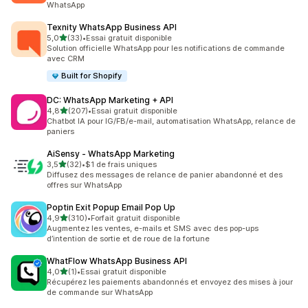
WhatsApp
Texnity WhatsApp Business API
étoile(s) sur 5
5,0
(33)
•
Essai gratuit disponible
33 avis au total
Solution officielle WhatsApp pour les notifications de commande
avec CRM
Built for Shopify
DC: WhatsApp Marketing + API
étoile(s) sur 5
4,8
(207)
•
Essai gratuit disponible
207 avis au total
Chatbot IA pour IG/FB/e-mail, automatisation WhatsApp, relance de
paniers
AiSensy ‑ WhatsApp Marketing
étoile(s) sur 5
3,5
(32)
•
$1 de frais uniques
32 avis au total
Diffusez des messages de relance de panier abandonné et des
offres sur WhatsApp
Poptin Exit Popup Email Pop Up
étoile(s) sur 5
4,9
(310)
•
Forfait gratuit disponible
310 avis au total
Augmentez les ventes, e-mails et SMS avec des pop-ups
d’intention de sortie et de roue de la fortune
WhatFlow WhatsApp Business API
étoile(s) sur 5
4,0
(1)
•
Essai gratuit disponible
1 avis au total
Récupérez les paiements abandonnés et envoyez des mises à jour
de commande sur WhatsApp