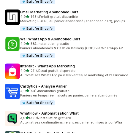
Built for Shopify
Email Marketing Abandoned Cart
étoile(s) sur 5
4,9
(143)
•
Forfait gratuit disponible
143 avis au total
Marketing E-mail, au panier abandonné (abandoned cart), popups
Built for Shopify
Wa : WhatsApp & Abandoned Cart
étoile(s) sur 5
4,9
(58)
•
Installation gratuite
58 avis au total
Paniers abandonnés & Cash on Delivery (COD) via WhatsApp API
Built for Shopify
Interakt ‑ WhatsApp Marketing
étoile(s) sur 5
4,0
(211)
•
Essai gratuit disponible
211 avis au total
Automatisez WhatsApp pour les ventes, le marketing et l’assistance
Cartlytics ‑ Analyse Panier
étoile(s) sur 5
4,9
(44)
•
Installation gratuite
44 avis au total
Paniers en temps réel : ajouts au panier, paniers abandonnés
Built for Shopify
WhatFlow ‑ Automatisation What
étoile(s) sur 5
3,9
(329)
•
Installation gratuite
329 avis au total
Automatisez confirmations, relances panier et mises à jour Wha