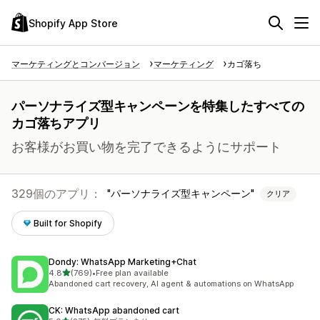
Shopify App Store
マーケティングとコンバージョン
マーケティング
カゴ落ち
パーソナライズ型キャンペーンを特集したすべての
カゴ落ちアプリ
お客様がお買い物を完了できるようにサポート
329個のアプリ：
パーソナライズ型キャンペーン
クリア
Built for Shopify
Dondy: WhatsApp Marketing+Chat
5つ星中
4.8
(769)
•
Free plan available
合計レビュー数：769件
Abandoned cart recovery, AI agent & automations on WhatsApp
CK: WhatsApp abandoned cart