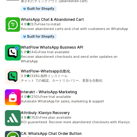
棄されたチェックアウト (abandoned cart)
Built for Shopify
WhatsApp Chat & Abandoned Cart
5つ星中
4.9
(57)
•
Free to install
合計レビュー数：57件
Recover abandoned carts and chat with customers on WhatsApp.
Built for Shopify
WhatFlow WhatsApp Business API
5つ星中
5.0
(44)
•
Free trial available
合計レビュー数：44件
Recover abandoned checkouts and send order updates on
WhatsApp
WhatFlow‑Whatsapp自動化
5つ星中
3.9
(328)
•
無料インストール
合計レビュー数：328件
チャット での確認、カートリカバリー、更新を自動化
Interakt ‑ WhatsApp Marketing
5つ星中
4.0
(210)
•
Free trial available
合計レビュー数：210件
Automate WhatsApp for sales, marketing & support
Attribuly: Klaviyo Recovery
5つ星中
4.8
(153)
•
Free plan available
合計レビュー数：153件
ROI guaranteed. Recover more abandoned checkouts with Klaviyo
CA: WhatsApp Chat Order Button