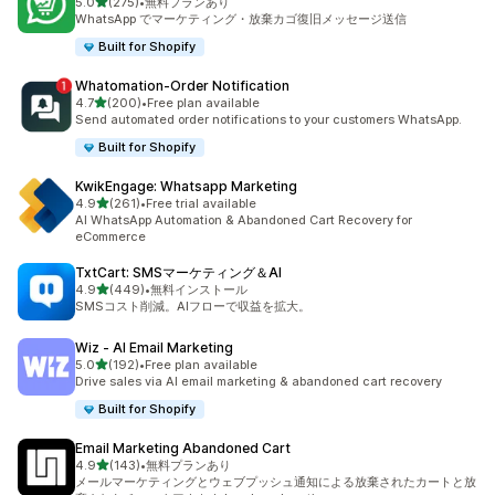
5つ星中
5.0
(275)
•
無料プランあり
合計レビュー数：275件
WhatsApp でマーケティング・放棄カゴ復旧メッセージ送信
Built for Shopify
Whatomation‑Order Notification
5つ星中
4.7
(200)
•
Free plan available
合計レビュー数：200件
Send automated order notifications to your customers WhatsApp.
Built for Shopify
KwikEngage: Whatsapp Marketing
5つ星中
4.9
(261)
•
Free trial available
合計レビュー数：261件
AI WhatsApp Automation & Abandoned Cart Recovery for
eCommerce
TxtCart: SMSマーケティング＆AI
5つ星中
4.9
(449)
•
無料インストール
合計レビュー数：449件
SMSコスト削減。AIフローで収益を拡大。
Wiz ‑ AI Email Marketing
5つ星中
5.0
(192)
•
Free plan available
合計レビュー数：192件
Drive sales via AI email marketing & abandoned cart recovery
Built for Shopify
Email Marketing Abandoned Cart
5つ星中
4.9
(143)
•
無料プランあり
合計レビュー数：143件
メールマーケティングとウェブプッシュ通知による放棄されたカートと放