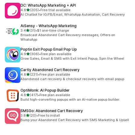
DC: WhatsApp Marketing + API
5つ星中
4.8
(205)
•
Free trial available
合計レビュー数：205件
AI Chatbot for IG/FB/Email, WhatsApp Automation, Cart Recovery
AiSensy ‑ WhatsApp Marketing
5つ星中
3.4
(31)
•
$1 one-time charge
合計レビュー数：31件
Broadcast Abandoned Cart Recovery messages, Offers on
WhatsApp
Poptin Exit Popup Email Pop Up
5つ星中
4.9
(306)
•
Free plan available
合計レビュー数：306件
Grow Sales, Email & SMS with Exit Intent Popup, Spin the Wheel
Cartly Abandoned Cart Recovery
5つ星中
4.8
(231)
•
Free plan available
合計レビュー数：231件
Abandoned cart recovery & checkout recovery with email popup
OptiMonk: AI Popup Builder
5つ星中
4.8
(417)
•
Free plan available
合計レビュー数：417件
Build high-converting popups with an AI-native popup builder.
SMSGo: Abandoned Cart Recovery
5つ星中
3.8
(20)
•
Free to install
合計レビュー数：20件
Bump your Abandoned Cart Recovery with SMS Marketing & Upsell