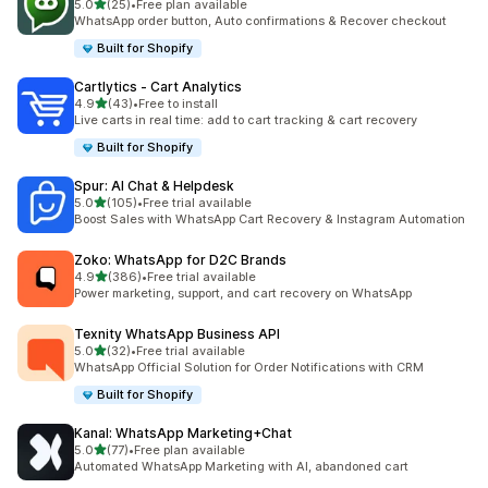
5つ星中
5.0
(25)
•
Free plan available
合計レビュー数：25件
WhatsApp order button, Auto confirmations & Recover checkout
Built for Shopify
Cartlytics ‑ Cart Analytics
5つ星中
4.9
(43)
•
Free to install
合計レビュー数：43件
Live carts in real time: add to cart tracking & cart recovery
Built for Shopify
Spur: AI Chat & Helpdesk
5つ星中
5.0
(105)
•
Free trial available
合計レビュー数：105件
Boost Sales with WhatsApp Cart Recovery & Instagram Automation
Zoko: WhatsApp for D2C Brands
5つ星中
4.9
(386)
•
Free trial available
合計レビュー数：386件
Power marketing, support, and cart recovery on WhatsApp
Texnity WhatsApp Business API
5つ星中
5.0
(32)
•
Free trial available
合計レビュー数：32件
WhatsApp Official Solution for Order Notifications with CRM
Built for Shopify
Kanal: WhatsApp Marketing+Chat
5つ星中
5.0
(77)
•
Free plan available
合計レビュー数：77件
Automated WhatsApp Marketing with AI, abandoned cart