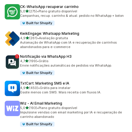
CK‑WhatsApp recuperar carrinho
de 5 estrelas
5,0
(275)
•
Plano gratuito disponível
275 avaliações ao todo
Campanhas, recup. carrinho & atual. pedido no WhatsApp + boton
Built for Shopify
KwikEngage: Whatsapp Marketing
de 5 estrelas
4,9
(261)
•
Avaliação gratuita
261 avaliações ao todo
Automação de WhatsApp com IA e recuperação de carrinhos
abandonados para e-commerce
Notificação via WhatsApp H3
de 5 estrelas
4,7
(199)
•
Grátis
199 avaliações ao todo
Envie notificações automáticas de pedidos via WhatsApp.
Built for Shopify
TxtCart: Marketing SMS e IA
de 5 estrelas
4,9
(450)
•
Grátis para instalar
450 avaliações ao todo
Gaste menos com SMS. Mais receita com fluxos IA.
Wiz ‑ AI Email Marketing
de 5 estrelas
5,0
(193)
•
Plano gratuito disponível
193 avaliações ao todo
Impulsione vendas com email marketing por IA e recuperação de
carrinho abandonado
Built for Shopify