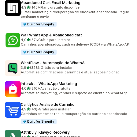
Abandoned Cart Email Marketing
de 5 estrelas
4,9
(143)
•
Plano gratuito disponível
143 avaliações ao todo
E-mail marketing e recuperação de checkout abandonado. Pague
conforme o envio
Built for Shopify
Wa : WhatsApp & Abandoned cart
de 5 estrelas
4,9
(57)
•
Grátis para instalar
57 avaliações ao todo
Carrinhos abandonados, cash on delivery (COD) via WhatsApp API
Built for Shopify
WhatFlow ‑ Automação do WhatsA
de 5 estrelas
3,9
(328)
•
Grátis para instalar
328 avaliações ao todo
Automatize confirmações, carrinhos e atualizações no chat
Interakt ‑ WhatsApp Marketing
de 5 estrelas
4,0
(210)
•
Avaliação gratuita
210 avaliações ao todo
Automatize marketing, vendas e suporte ao cliente no WhatsApp
Cartlytics Análise de Carrinho
de 5 estrelas
4,9
(43)
•
Grátis para instalar
43 avaliações ao todo
Carrinhos em tempo real e recuperação de carrinho abandonado
Built for Shopify
Attribuly: Klaviyo Recovery
de 5 estrelas