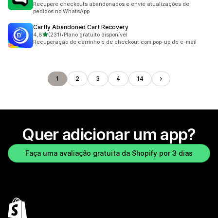
Recupere checkouts abandonados e envie atualizações de
pedidos no WhatsApp
Cartly Abandoned Cart Recovery
de 5 estrelas
4,8
(231)
•
Plano gratuito disponível
231 avaliações ao todo
Recuperação de carrinho e de checkout com pop-up de e-mail
1
2
3
4
14
Quer adicionar um app?
Faça uma avaliação gratuita da Shopify por 3 dias