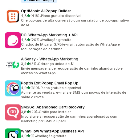
Built for Shopify
OptiMonk: AI Popup Builder
de 5 estrelas
4,8
(418)
•
Plano gratuito disponível
418 avaliações ao todo
Crie pop-ups de alta conversão com um criador de pop-ups nativo
de IA.
DC: WhatsApp Marketing + API
de 5 estrelas
4,8
(207)
•
Avaliação gratuita
207 avaliações ao todo
Chatbot de IA para IG/FB/e-mail, automação do WhatsApp e
recuperação de carrinho
AiSensy ‑ WhatsApp Marketing
de 5 estrelas
3,4
(31)
•
Cobrança única de $1
31 avaliações ao todo
Envie mensagens de recuperação de carrinho abandonado e
ofertas no WhatsApp
Poptin Exit Popup Email Pop Up
de 5 estrelas
4,9
(310)
•
Plano gratuito disponível
310 avaliações ao todo
Aumente as vendas, e-mails e SMS com pop-up de intenção de
saída e roleta
SMSGo: Abandoned Cart Recovery
de 5 estrelas
3,8
(20)
•
Grátis para instalar
20 avaliações ao todo
Impulsione a recuperação de carrinhos abandonados com
marketing por SMS e upsell
WhatFlow WhatsApp Business API
de 5 estrelas
4,0
(1)
•
Avaliação gratuita
1 avaliações ao todo