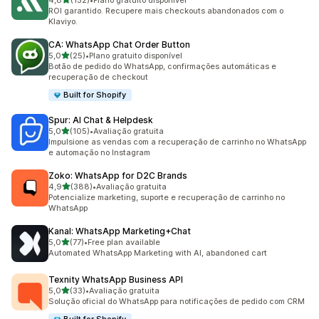
4,8
(152)
•
Plano gratuito disponível
152 avaliações ao todo
ROI garantido. Recupere mais checkouts abandonados com o
Klaviyo.
CA: WhatsApp Chat Order Button
de 5 estrelas
5,0
(25)
•
Plano gratuito disponível
25 avaliações ao todo
Botão de pedido do WhatsApp, confirmações automáticas e
recuperação de checkout
Built for Shopify
Spur: AI Chat & Helpdesk
de 5 estrelas
5,0
(105)
•
Avaliação gratuita
105 avaliações ao todo
Impulsione as vendas com a recuperação de carrinho no WhatsApp
e automação no Instagram
Zoko: WhatsApp for D2C Brands
de 5 estrelas
4,9
(388)
•
Avaliação gratuita
388 avaliações ao todo
Potencialize marketing, suporte e recuperação de carrinho no
WhatsApp
Kanal: WhatsApp Marketing+Chat
de 5 estrelas
5,0
(77)
•
Free plan available
77 avaliações ao todo
Automated WhatsApp Marketing with AI, abandoned cart
Texnity WhatsApp Business API
de 5 estrelas
5,0
(33)
•
Avaliação gratuita
33 avaliações ao todo
Solução oficial do WhatsApp para notificações de pedido com CRM