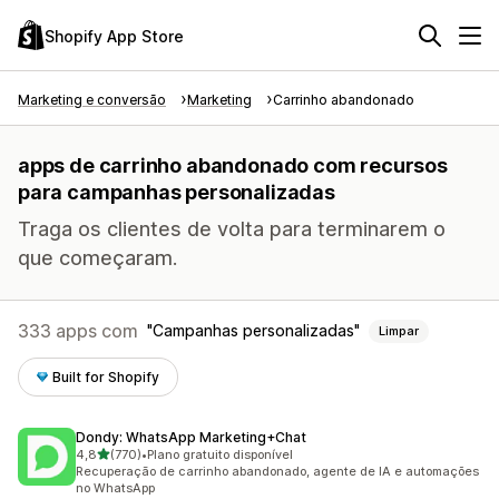
Shopify App Store
Marketing e conversão
Marketing
Carrinho abandonado
apps de carrinho abandonado com recursos
para campanhas personalizadas
Traga os clientes de volta para terminarem o
que começaram.
333 apps com
Campanhas personalizadas
Limpar
Built for Shopify
Dondy: WhatsApp Marketing+Chat
de 5 estrelas
4,8
(770)
•
Plano gratuito disponível
770 avaliações ao todo
Recuperação de carrinho abandonado, agente de IA e automações
no WhatsApp