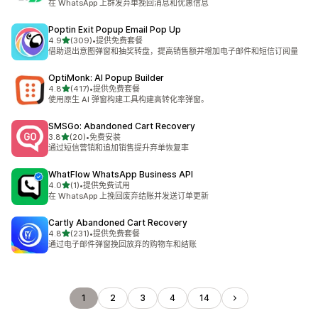
在 WhatsApp 上群发弃单挽回消息和优惠信息
Poptin Exit Popup Email Pop Up
星（满分 5 星）
4.9
(309)
•
提供免费套餐
总共 309 条评论
借助退出意图弹窗和抽奖转盘，提高销售额并增加电子邮件和短信订阅量
OptiMonk: AI Popup Builder
星（满分 5 星）
4.8
(417)
•
提供免费套餐
总共 417 条评论
使用原生 AI 弹窗构建工具构建高转化率弹窗。
SMSGo: Abandoned Cart Recovery
星（满分 5 星）
3.8
(20)
•
免费安装
总共 20 条评论
通过短信营销和追加销售提升弃单恢复率
WhatFlow WhatsApp Business API
星（满分 5 星）
4.0
(1)
•
提供免费试用
总共 1 条评论
在 WhatsApp 上挽回废弃结账并发送订单更新
Cartly Abandoned Cart Recovery
星（满分 5 星）
4.8
(231)
•
提供免费套餐
总共 231 条评论
通过电子邮件弹窗挽回放弃的购物车和结账
1
2
3
4
14