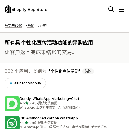
Shopify App Store
营销与转化
营销
弃购
所有具 个性化宣传活动功能的弃购应用
让客户返回完成未结账的交易。
332 个应用，类别为
个性化宣传活动
清除
Built for Shopify
Dondy: WhatsApp Marketing+Chat
星（满分 5 星）
4.8
(770)
•
提供免费套餐
总共 770 条评论
WhatsApp 上的弃单恢复、AI 代理和自动化
CK: Abandoned cart on WhatsApp
星（满分 5 星）
5.0
(275)
•
提供免费套餐
总共 275 条评论
在 WhatsApp 聊天中发送营销活动、弃单挽回和订单更新消息