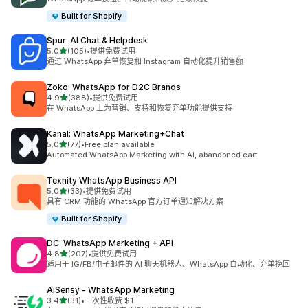
Built for Shopify
Spur: AI Chat & Helpdesk
星（满分 5 星）
5.0
(105)
•
提供免费试用
总共 105 条评论
通过 WhatsApp 弃单恢复和 Instagram 自动化提升销售额
Zoko: WhatsApp for D2C Brands
星（满分 5 星）
4.9
(388)
•
提供免费试用
总共 388 条评论
在 WhatsApp 上为营销、支持和恢复弃单功能提供支持
Kanal: WhatsApp Marketing+Chat
星（满分 5 星）
5.0
(77)
•
Free plan available
总共 77 条评论
Automated WhatsApp Marketing with AI, abandoned cart
Texnity WhatsApp Business API
星（满分 5 星）
5.0
(33)
•
提供免费试用
总共 33 条评论
具有 CRM 功能的 WhatsApp 官方订单通知解决方案
Built for Shopify
DC: WhatsApp Marketing + API
星（满分 5 星）
4.8
(207)
•
提供免费试用
总共 207 条评论
适用于 IG/FB/电子邮件的 AI 聊天机器人、WhatsApp 自动化、弃单挽回
AiSensy ‑ WhatsApp Marketing
星（满分 5 星）
3.4
(31)
•
一次性收费 $1
总共 31 条评论