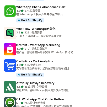
WhatsApp Chat & Abandoned Cart
星（满分 5 星）
4.9
(57)
•
免费安装
总共 57 条评论
在 WhatsApp 上挽回弃单并与客户聊天。
Built for Shopify
WhatFlow‑WhatsApp自动化
星（满分 5 星）
3.9
(328)
•
免费安装
总共 328 条评论
在 聊天上自动确认、恢复购物车并更新
Interakt ‑ WhatsApp Marketing
星（满分 5 星）
4.0
(210)
•
提供免费试用
总共 210 条评论
在销售、营销和支持环节实现 WhatsApp 自动化
Cartlytics ‑ Cart Analytics
星（满分 5 星）
4.9
(43)
•
免费安装
总共 43 条评论
实时查看活跃购物车：加购跟踪和购物车挽回
Built for Shopify
Attribuly: Klaviyo Recovery
星（满分 5 星）
4.8
(152)
•
提供免费套餐
总共 152 条评论
保证 ROI。借助 Klaviyo 挽回更多放弃的结账
CA: WhatsApp Chat Order Button
星（满分 5 星）
5.0
(25)
•
提供免费套餐
总共 25 条评论
WhatsApp 订单按钮、自动确认和放弃结账恢复