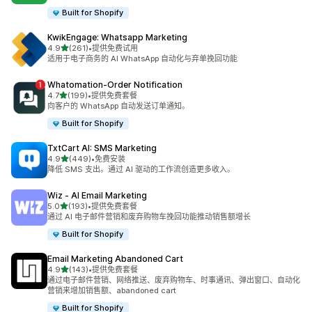
Built for Shopify
KwikEngage: Whatsapp Marketing
星（满分 5 星）
4.9
(261)
•
提供免费试用
总共 261 条评论
适用于电子商务的 AI WhatsApp 自动化与弃单挽回功能
Whatomation‑Order Notification
星（满分 5 星）
4.7
(199)
•
提供免费套餐
总共 199 条评论
向客户的 WhatsApp 自动发送订单通知。
Built for Shopify
TxtCart AI: SMS Marketing
星（满分 5 星）
4.9
(449)
•
免费安装
总共 449 条评论
降低 SMS 支出。通过 AI 驱动的工作流创造更多收入。
Wiz ‑ AI Email Marketing
星（满分 5 星）
5.0
(193)
•
提供免费套餐
总共 193 条评论
通过 AI 电子邮件营销和废弃购物车挽回功能推动销售额增长
Built for Shopify
Email Marketing Abandoned Cart
星（满分 5 星）
4.9
(143)
•
提供免费套餐
总共 143 条评论
通过电子邮件营销、网络推送、废弃购物车、时事通讯、弹出窗口、自动化
营销来增加销售额、abandoned cart
Built for Shopify