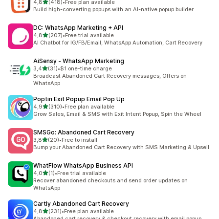
z 5 hvězd
4,8
(418)
•
Free plan available
Celkový počet recenzí: 418
Build high-converting popups with an AI-native popup builder.
DC: WhatsApp Marketing + API
z 5 hvězd
4,8
(207)
•
Free trial available
Celkový počet recenzí: 207
AI Chatbot for IG/FB/Email, WhatsApp Automation, Cart Recovery
AiSensy ‑ WhatsApp Marketing
z 5 hvězd
3,4
(31)
•
$1 one-time charge
Celkový počet recenzí: 31
Broadcast Abandoned Cart Recovery messages, Offers on
WhatsApp
Poptin Exit Popup Email Pop Up
z 5 hvězd
4,9
(310)
•
Free plan available
Celkový počet recenzí: 310
Grow Sales, Email & SMS with Exit Intent Popup, Spin the Wheel
SMSGo: Abandoned Cart Recovery
z 5 hvězd
3,8
(20)
•
Free to install
Celkový počet recenzí: 20
Bump your Abandoned Cart Recovery with SMS Marketing & Upsell
WhatFlow WhatsApp Business API
z 5 hvězd
4,0
(1)
•
Free trial available
Celkový počet recenzí: 1
Recover abandoned checkouts and send order updates on
WhatsApp
Cartly Abandoned Cart Recovery
z 5 hvězd
4,8
(231)
•
Free plan available
Celkový počet recenzí: 231
Abandoned cart recovery & checkout recovery with email popup