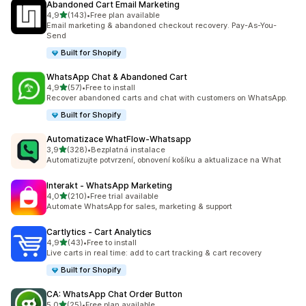
Abandoned Cart Email Marketing
z 5 hvězd
4,9
(143)
•
Free plan available
Celkový počet recenzí: 143
Email marketing & abandoned checkout recovery. Pay-As-You-
Send
Built for Shopify
WhatsApp Chat & Abandoned Cart
z 5 hvězd
4,9
(57)
•
Free to install
Celkový počet recenzí: 57
Recover abandoned carts and chat with customers on WhatsApp.
Built for Shopify
Automatizace WhatFlow‑Whatsapp
z 5 hvězd
3,9
(328)
•
Bezplatná instalace
Celkový počet recenzí: 328
Automatizujte potvrzení, obnovení košíku a aktualizace na What
Interakt ‑ WhatsApp Marketing
z 5 hvězd
4,0
(210)
•
Free trial available
Celkový počet recenzí: 210
Automate WhatsApp for sales, marketing & support
Cartlytics ‑ Cart Analytics
z 5 hvězd
4,9
(43)
•
Free to install
Celkový počet recenzí: 43
Live carts in real time: add to cart tracking & cart recovery
Built for Shopify
CA: WhatsApp Chat Order Button
z 5 hvězd
5,0
(25)
•
Free plan available