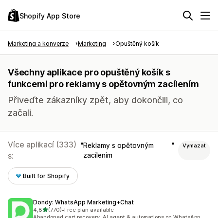
Shopify App Store
Marketing a konverze
Marketing
Opuštěný košík
Všechny aplikace pro opuštěný košík s
funkcemi pro reklamy s opětovným zacílením
Přiveďte zákazníky zpět, aby dokončili, co
začali.
Více aplikací (333)
Reklamy s opětovným
Vymazat
s:
zacílením
Built for Shopify
Dondy: WhatsApp Marketing+Chat
z 5 hvězd
4,8
(770)
•
Free plan available
Celkový počet recenzí: 770
Abandoned cart recovery, AI agent & automations on WhatsApp