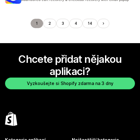
1
2
3
4
14
Chcete přidat nějakou
aplikaci?
Vyzkoušejte si Shopify zdarma na 3 dny
Kategorie aplikací
Nejčastější kategorie