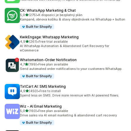
CK: WhatsApp Marketing & Chat
z 5 hvězd
5,0
(275)
•
K dispozici je bezplatný plán
Celkový počet recenzí: 275
Kampaně, obnova košíku & stavy objednávek na WhatsApp + button
Built for Shopify
KwikEngage: Whatsapp Marketing
z 5 hvězd
4,9
(261)
•
Free trial available
Celkový počet recenzí: 261
AI WhatsApp Automation & Abandoned Cart Recovery for
eCommerce
Whatomation‑Order Notification
z 5 hvězd
4,7
(199)
•
Free plan available
Celkový počet recenzí: 199
Send automated order notifications to your customers WhatsApp.
Built for Shopify
TxtCart AI: SMS Marketing
z 5 hvězd
4,9
(450)
•
Free to install
Celkový počet recenzí: 450
Spend less on SMS. Drive more revenue with AI powered flows.
Wiz ‑ AI Email Marketing
z 5 hvězd
5,0
(193)
•
Free plan available
Celkový počet recenzí: 193
Drive sales via AI email marketing & abandoned cart recovery
Built for Shopify