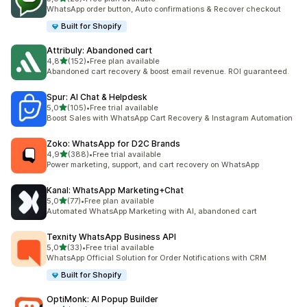
Celkový počet recenzí: 25
WhatsApp order button, Auto confirmations & Recover checkout
Built for Shopify
Attribuly: Abandoned cart
z 5 hvězd
4,8
(152)
•
Free plan available
Celkový počet recenzí: 152
Abandoned cart recovery & boost email revenue. ROI guaranteed.
Spur: AI Chat & Helpdesk
z 5 hvězd
5,0
(105)
•
Free trial available
Celkový počet recenzí: 105
Boost Sales with WhatsApp Cart Recovery & Instagram Automation
Zoko: WhatsApp for D2C Brands
z 5 hvězd
4,9
(388)
•
Free trial available
Celkový počet recenzí: 388
Power marketing, support, and cart recovery on WhatsApp
Kanal: WhatsApp Marketing+Chat
z 5 hvězd
5,0
(77)
•
Free plan available
Celkový počet recenzí: 77
Automated WhatsApp Marketing with AI, abandoned cart
Texnity WhatsApp Business API
z 5 hvězd
5,0
(33)
•
Free trial available
Celkový počet recenzí: 33
WhatsApp Official Solution for Order Notifications with CRM
Built for Shopify
OptiMonk: AI Popup Builder