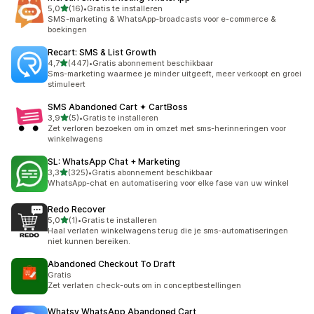
van 5 sterren
5,0
(16)
•
Gratis te installeren
16 recensies in totaal
SMS-marketing & WhatsApp-broadcasts voor e-commerce &
boekingen
Recart: SMS & List Growth
van 5 sterren
4,7
(447)
•
Gratis abonnement beschikbaar
447 recensies in totaal
Sms-marketing waarmee je minder uitgeeft, meer verkoopt en groei
stimuleert
SMS Abandoned Cart ✦ CartBoss
van 5 sterren
3,9
(5)
•
Gratis te installeren
5 recensies in totaal
Zet verloren bezoeken om in omzet met sms-herinneringen voor
winkelwagens
SL: WhatsApp Chat + Marketing
van 5 sterren
3,3
(325)
•
Gratis abonnement beschikbaar
325 recensies in totaal
WhatsApp-chat en automatisering voor elke fase van uw winkel
Redo Recover
van 5 sterren
5,0
(1)
•
Gratis te installeren
1 recensies in totaal
Haal verlaten winkelwagens terug die je sms-automatiseringen
niet kunnen bereiken.
Abandoned Checkout To Draft
Gratis
Zet verlaten check-outs om in conceptbestellingen
Whatsy WhatsApp Abandoned Cart