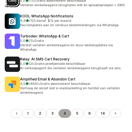
van 5 sterren
5,0
(11)
•
Gratis abonnement beschikbaar
11 recensies in totaal
Verlaten winkelwagens terughalen met AI-spraakoproepen + SMS
KOOL WhatsApp Notifications
van 5 sterren
4,9
(12)
•
Vanaf $12 per maand
12 recensies in totaal
Pas templates aan en verstuur bestelmeldingen via WhatsApp
Turbodev: WhatsApp & Cart
van 5 sterren
5,0
(1)
•
Gratis
1 recensies in totaal
Herstel verlaten winkelwagens en stuur bestelupdates via
WhatsApp
Relay: AI SMS Cart Recovery
van 5 sterren
5,0
(2)
•
Gratis proefperiode beschikbaar
2 recensies in totaal
AI-verkoopagent die verlaten winkelwagens terughaalt via sms.
Amplified Email & Abandon Cart
van 5 sterren
4,5
(486)
•
Gratis abonnement beschikbaar
486 recensies in totaal
Verhoog de omzet met e-mailmarketing en herstel van verlaten
winkelwagens
1
2
3
4
5
6
14