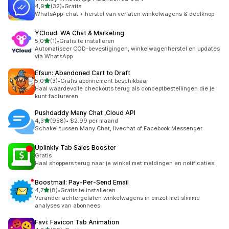
van 5 sterren
4,9
(32)
•
Gratis
32 recensies in totaal
WhatsApp-chat + herstel van verlaten winkelwagens & deelknop
YCloud: WA Chat & Marketing
van 5 sterren
5,0
(1)
•
Gratis te installeren
1 recensies in totaal
Automatiseer COD-bevestigingen, winkelwagenherstel en updates
via WhatsApp
Efsun: Abandoned Cart to Draft
van 5 sterren
5,0
(3)
•
Gratis abonnement beschikbaar
3 recensies in totaal
Haal waardevolle checkouts terug als conceptbestellingen die je
kunt factureren
Pushdaddy Many Chat ,Cloud API
van 5 sterren
4,3
(958)
•
$2.99 per maand
958 recensies in totaal
Schakel tussen Many Chat, livechat of Facebook Messenger
Uplinkly Tab Sales Booster
Gratis
Haal shoppers terug naar je winkel met meldingen en notificaties
Boostmail: Pay‑Per‑Send Email
van 5 sterren
4,7
(8)
•
Gratis te installeren
8 recensies in totaal
Verander achtergelaten winkelwagens in omzet met slimme
analyses van abonnees
Favi: Favicon Tab Animation