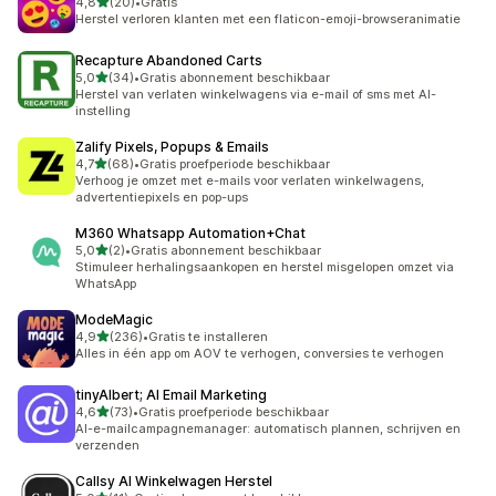
van 5 sterren
4,8
(20)
•
Gratis
20 recensies in totaal
Herstel verloren klanten met een flaticon-emoji-browseranimatie
Recapture Abandoned Carts
van 5 sterren
5,0
(34)
•
Gratis abonnement beschikbaar
34 recensies in totaal
Herstel van verlaten winkelwagens via e-mail of sms met AI-
instelling
Zalify Pixels, Popups & Emails
van 5 sterren
4,7
(68)
•
Gratis proefperiode beschikbaar
68 recensies in totaal
Verhoog je omzet met e-mails voor verlaten winkelwagens,
advertentiepixels en pop-ups
M360 Whatsapp Automation+Chat
van 5 sterren
5,0
(2)
•
Gratis abonnement beschikbaar
2 recensies in totaal
Stimuleer herhalingsaankopen en herstel misgelopen omzet via
WhatsApp
ModeMagic
van 5 sterren
4,9
(236)
•
Gratis te installeren
236 recensies in totaal
Alles in één app om AOV te verhogen, conversies te verhogen
tinyAlbert; AI Email Marketing
van 5 sterren
4,6
(73)
•
Gratis proefperiode beschikbaar
73 recensies in totaal
AI-e-mailcampagnemanager: automatisch plannen, schrijven en
verzenden
Callsy AI Winkelwagen Herstel