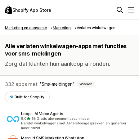
Shopify App Store
Marketing en conversie
Marketing
Verlaten winkelwagen
Alle verlaten winkelwagen-apps met functies
voor sms-meldingen
Zorg dat klanten hun aankoop afronden.
332 apps met
Sms-meldingen
Wissen
Built for Shopify
Loop ‑ AI Voice Agents
van 5 sterren
5,0
(5)
•
Gratis abonnement beschikbaar
5 recensies in totaal
Herstel winkelwagens met AI-telefoongesprekken en genereer
meer omzet
Mercuri SMS Marketing WhatsApp