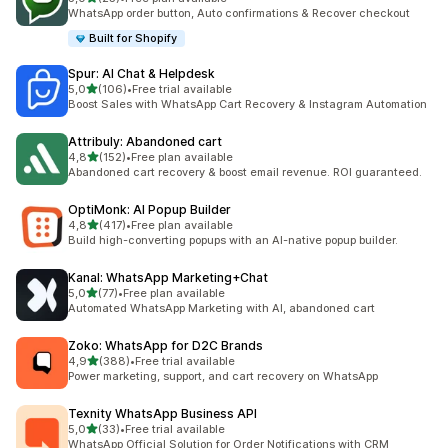
Celkový počet recenzí: 25
WhatsApp order button, Auto confirmations & Recover checkout
Built for Shopify
Spur: AI Chat & Helpdesk
z 5 hvězd
5,0
(106)
•
Free trial available
Celkový počet recenzí: 106
Boost Sales with WhatsApp Cart Recovery & Instagram Automation
Attribuly: Abandoned cart
z 5 hvězd
4,8
(152)
•
Free plan available
Celkový počet recenzí: 152
Abandoned cart recovery & boost email revenue. ROI guaranteed.
OptiMonk: AI Popup Builder
z 5 hvězd
4,8
(417)
•
Free plan available
Celkový počet recenzí: 417
Build high-converting popups with an AI-native popup builder.
Kanal: WhatsApp Marketing+Chat
z 5 hvězd
5,0
(77)
•
Free plan available
Celkový počet recenzí: 77
Automated WhatsApp Marketing with AI, abandoned cart
Zoko: WhatsApp for D2C Brands
z 5 hvězd
4,9
(388)
•
Free trial available
Celkový počet recenzí: 388
Power marketing, support, and cart recovery on WhatsApp
Texnity WhatsApp Business API
z 5 hvězd
5,0
(33)
•
Free trial available
Celkový počet recenzí: 33
WhatsApp Official Solution for Order Notifications with CRM