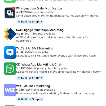
Whatomation‑Order Notification
z 5 hvězd
4,7
(199)
•
Free plan available
Celkový počet recenzí: 199
Send automated order notifications to your customers WhatsApp.
Built for Shopify
KwikEngage: Whatsapp Marketing
z 5 hvězd
4,9
(262)
•
Free trial available
Celkový počet recenzí: 262
AI WhatsApp Automation & Abandoned Cart Recovery for
eCommerce
TxtCart AI: SMS Marketing
z 5 hvězd
4,9
(450)
•
Free to install
Celkový počet recenzí: 450
Spend less on SMS. Drive more revenue with AI powered flows.
CK: WhatsApp Marketing & Chat
z 5 hvězd
5,0
(275)
•
K dispozici je bezplatný plán
Celkový počet recenzí: 275
Kampaně, obnova košíku & stavy objednávek na WhatsApp + button
Built for Shopify
Wiz ‑ AI Email Marketing
z 5 hvězd
5,0
(192)
•
Free plan available
Celkový počet recenzí: 192
Drive sales via AI email marketing & abandoned cart recovery
Built for Shopify