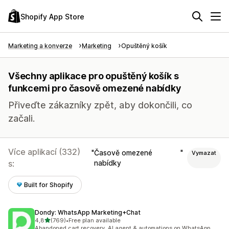
Shopify App Store
Marketing a konverze
Marketing
Opuštěný košík
Všechny aplikace pro opuštěný košík s
funkcemi pro časově omezené nabídky
Přiveďte zákazníky zpět, aby dokončili, co
začali.
Více aplikací (332)
Časově omezené
Vymazat
s:
nabídky
Built for Shopify
Dondy: WhatsApp Marketing+Chat
z 5 hvězd
4,8
(769)
•
Free plan available
Celkový počet recenzí: 769
Abandoned cart recovery, AI agent & automations on WhatsApp