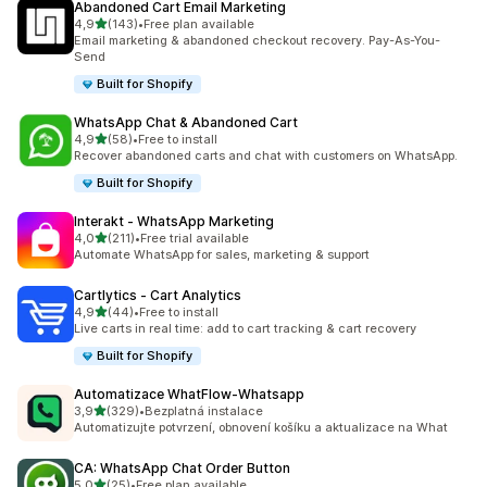
Abandoned Cart Email Marketing
z 5 hvězd
4,9
(143)
•
Free plan available
Celkový počet recenzí: 143
Email marketing & abandoned checkout recovery. Pay-As-You-
Send
Built for Shopify
WhatsApp Chat & Abandoned Cart
z 5 hvězd
4,9
(58)
•
Free to install
Celkový počet recenzí: 58
Recover abandoned carts and chat with customers on WhatsApp.
Built for Shopify
Interakt ‑ WhatsApp Marketing
z 5 hvězd
4,0
(211)
•
Free trial available
Celkový počet recenzí: 211
Automate WhatsApp for sales, marketing & support
Cartlytics ‑ Cart Analytics
z 5 hvězd
4,9
(44)
•
Free to install
Celkový počet recenzí: 44
Live carts in real time: add to cart tracking & cart recovery
Built for Shopify
Automatizace WhatFlow‑Whatsapp
z 5 hvězd
3,9
(329)
•
Bezplatná instalace
Celkový počet recenzí: 329
Automatizujte potvrzení, obnovení košíku a aktualizace na What
CA: WhatsApp Chat Order Button
z 5 hvězd
5,0
(25)
•
Free plan available