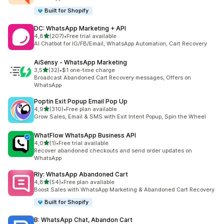
Built for Shopify
DC: WhatsApp Marketing + API
z 5 hvězd
4,8
(207)
•
Free trial available
Celkový počet recenzí: 207
AI Chatbot for IG/FB/Email, WhatsApp Automation, Cart Recovery
AiSensy ‑ WhatsApp Marketing
z 5 hvězd
3,5
(32)
•
$1 one-time charge
Celkový počet recenzí: 32
Broadcast Abandoned Cart Recovery messages, Offers on
WhatsApp
Poptin Exit Popup Email Pop Up
z 5 hvězd
4,9
(310)
•
Free plan available
Celkový počet recenzí: 310
Grow Sales, Email & SMS with Exit Intent Popup, Spin the Wheel
WhatFlow WhatsApp Business API
z 5 hvězd
4,0
(1)
•
Free trial available
Celkový počet recenzí: 1
Recover abandoned checkouts and send order updates on
WhatsApp
Rly: WhatsApp Abandoned Cart
z 5 hvězd
4,8
(54)
•
Free plan available
Celkový počet recenzí: 54
Boost Sales with WhatsApp Marketing & Abandoned Cart Recovery
Built for Shopify
B: WhatsApp Chat, Abandon Cart