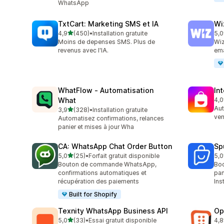
WhatsApp
TxtCart: Marketing SMS et IA
Wi
étoile(s) sur 5
4,9
(450)
•
Installation gratuite
5,0
450 avis au total
193
Moins de depenses SMS. Plus de
Wiz
revenus avec l'IA.
ema
WhatFlow ‑ Automatisation
In
What
4,0
210
Aut
étoile(s) sur 5
3,9
(328)
•
Installation gratuite
328 avis au total
ven
Automatisez confirmations, relances
panier et mises à jour Wha
CA: WhatsApp Chat Order Button
Sp
étoile(s) sur 5
5,0
(25)
•
Forfait gratuit disponible
5,0
25 avis au total
105
Bouton de commande WhatsApp,
Boo
confirmations automatiques et
pan
récupération des paiements
Ins
Built for Shopify
Texnity WhatsApp Business API
Op
étoile(s) sur 5
5,0
(33)
•
Essai gratuit disponible
4,8
33 avis au total
418