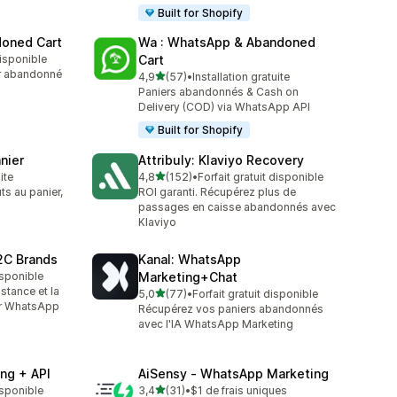
Built for Shopify
doned Cart
Wa : WhatsApp & Abandoned
disponible
Cart
er abandonné
étoile(s) sur 5
4,9
(57)
•
Installation gratuite
57 avis au total
Paniers abandonnés & Cash on
Delivery (COD) via WhatsApp API
Built for Shopify
nier
Attribuly: Klaviyo Recovery
étoile(s) sur 5
ite
4,8
(152)
•
Forfait gratuit disponible
152 avis au total
ts au panier,
ROI garanti. Récupérez plus de
passages en caisse abandonnés avec
Klaviyo
2C Brands
Kanal: WhatsApp
isponible
Marketing+Chat
istance et la
étoile(s) sur 5
5,0
(77)
•
Forfait gratuit disponible
77 avis au total
ur WhatsApp
Récupérez vos paniers abandonnés
avec l'IA WhatsApp Marketing
ng + API
AiSensy ‑ WhatsApp Marketing
étoile(s) sur 5
isponible
3,4
(31)
•
$1 de frais uniques
31 avis au total