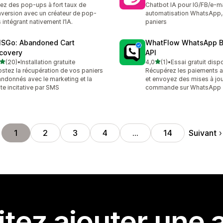
ez des pop-ups à fort taux de
Chatbot IA pour IG/FB/e-ma
version avec un créateur de pop-
automatisation WhatsApp, 
 intégrant nativement l’IA.
paniers
SGo: Abandoned Cart
WhatFlow WhatsApp B
covery
API
étoile(s) sur 5
étoile(s) sur 5
(20)
•
Installation gratuite
4,0
(1)
•
Essai gratuit disp
avis au total
1 avis au total
stez la récupération de vos paniers
Récupérez les paiements
ndonnés avec le marketing et la
et envoyez des mises à jou
te incitative par SMS
commande sur WhatsApp
Suivant
1
2
3
4
…
14
tez ajouter une a