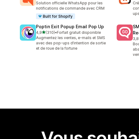
Solution officielle WhatsApp pour les
Cré
notifications de commande avec CRM
con
ups
Built for Shopify
Poptin Exit Popup Email Pop Up
SM
étoile(s) sur 5
4,9
(310)
•
Forfait gratuit disponible
Re
310 avis au total
Augmentez les ventes, e-mails et SMS
3,8
20 
avec des pop-ups d’intention de sortie
Boo
et de roue de la fortune
aba
ven
Vous souhai