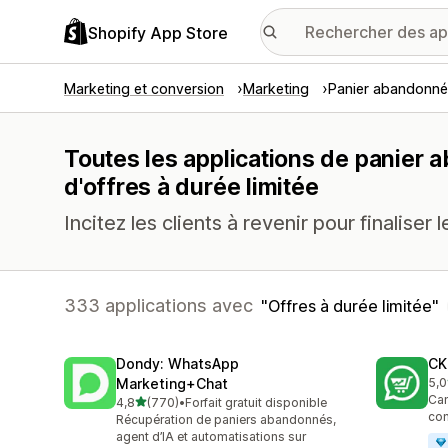
Shopify App Store
Marketing et conversion
Marketing
Panier abandonné
Toutes les applications de panier 
d'offres à durée limitée
Incitez les clients à revenir pour finaliser 
333 applications avec
Offres à durée limitée
Dondy: WhatsApp
CK
Marketing+Chat
5,0
275
Cam
étoile(s) sur 5
4,8
(770)
•
Forfait gratuit disponible
770 avis au total
co
Récupération de paniers abandonnés,
agent d’IA et automatisations sur