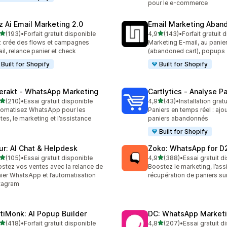
pour le e-commerce
z Ai Email Marketing 2.0
Email Marketing Aban
étoile(s) sur 5
étoile(s) sur 5
(193)
•
Forfait gratuit disponible
4,9
(143)
•
Forfait gratuit 
 avis au total
143 avis au total
 crée des flows et campagnes
Marketing E-mail, au pani
il, relance panier et check
(abandoned cart), popups
Built for Shopify
Built for Shopify
terakt ‑ WhatsApp Marketing
Cartlytics ‑ Analyse Pa
étoile(s) sur 5
étoile(s) sur 5
(210)
•
Essai gratuit disponible
4,9
(43)
•
Installation gratu
 avis au total
43 avis au total
omatisez WhatsApp pour les
Paniers en temps réel : ajou
tes, le marketing et l’assistance
paniers abandonnés
Built for Shopify
ur: AI Chat & Helpdesk
Zoko: WhatsApp for D
étoile(s) sur 5
étoile(s) sur 5
(105)
•
Essai gratuit disponible
4,9
(388)
•
Essai gratuit d
 avis au total
388 avis au total
stez vos ventes avec la relance de
Boostez le marketing, l’ass
ier WhatsApp et l’automatisation
récupération de paniers s
tagram
tiMonk: AI Popup Builder
DC: WhatsApp Marketi
étoile(s) sur 5
étoile(s) sur 5
(418)
•
Forfait gratuit disponible
4,8
(207)
•
Essai gratuit d
 avis au total
207 avis au total