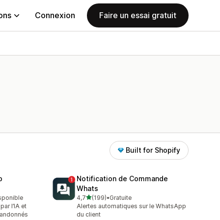
ions
Connexion
Faire un essai gratuit
Built for Shopify
p
Notification de Commande
Whats
étoile(s) sur 5
isponible
4,7
(199)
•
Gratuite
199 avis au total
r l’IA et
Alertes automatiques sur le WhatsApp
abandonnés
du client