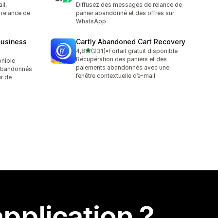
il,
Diffusez des messages de relance de
relance de
panier abandonné et des offres sur
WhatsApp
usiness
Cartly Abandoned Cart Recovery
étoile(s) sur 5
4,8
(231)
•
Forfait gratuit disponible
231 avis au total
Récupération des paniers et des
onible
paiements abandonnés avec une
 abandonnés
fenêtre contextuelle d’e-mail
r de
pplication ?