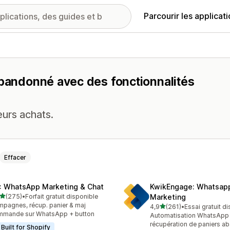
Parcourir les applicat
abandonné avec des fonctionnalités
leurs achats.
Effacer
: WhatsApp Marketing & Chat
KwikEngage: Whatsap
étoile(s) sur 5
(275)
•
Forfait gratuit disponible
Marketing
 avis au total
pagnes, récup. panier & maj
étoile(s) sur 5
4,9
(261)
•
Essai gratuit d
261 avis au total
mmande sur WhatsApp + button
Automatisation WhatsApp pa
récupération de paniers 
Built for Shopify