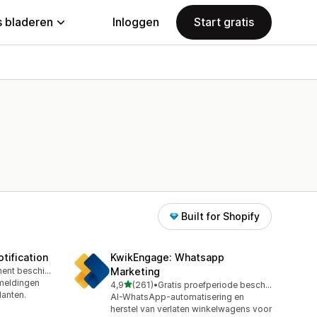
 bladeren
Inloggen
Start gratis
Built for Shopify
tification
KwikEngage: Whatsapp
Gratis abonnement beschikbaar
Marketing
meldingen
van 5 sterren
4,9
(261)
•
Gratis proefperiode beschikbaar
261 recensies in totaal
lanten.
AI-WhatsApp-automatisering en
herstel van verlaten winkelwagens voor