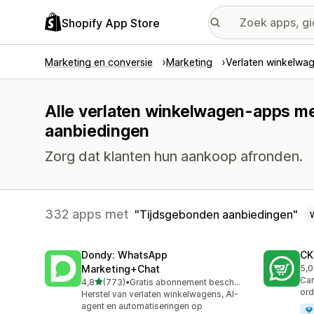
Shopify App Store
Marketing en conversie
Marketing
Verlaten winkelwa
Alle verlaten winkelwagen-apps me
aanbiedingen
Zorg dat klanten hun aankoop afronden.
332 apps met
Tijdsgebonden aanbiedingen
Dondy: WhatsApp
CK
Marketing+Chat
5,0
275
Cam
van 5 sterren
4,8
(773)
•
Gratis abonnement beschikbaar
773 recensies in totaal
ord
Herstel van verlaten winkelwagens, AI-
agent en automatiseringen op