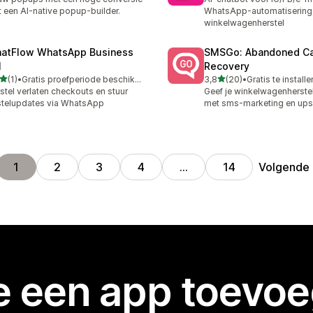
 een AI-native popup-builder.
WhatsApp-automatisering
winkelwagenherstel
atFlow WhatsApp Business
SMSGo: Abandoned Ca
I
Recovery
van 5 sterren
van 5 sterren
(1)
•
Gratis proefperiode beschikbaar
3,8
(20)
•
Gratis te installe
ecensies in totaal
20 recensies in totaal
stel verlaten checkouts en stuur
Geef je winkelwagenherste
telupdates via WhatsApp
met sms-marketing en ups
Volgende
1
2
3
4
…
14
je een app toevo