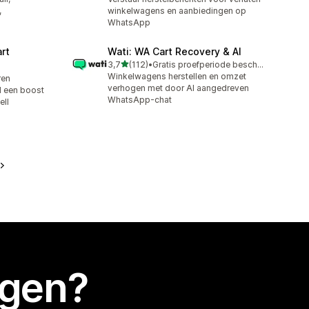
,
winkelwagens en aanbiedingen op
WhatsApp
rt
Wati: WA Cart Recovery & AI
van 5 sterren
3,7
(112)
•
Gratis proefperiode beschikbaar
112 recensies in totaal
Winkelwagens herstellen en omzet
ren
verhogen met door AI aangedreven
l een boost
WhatsApp-chat
ell
egen?