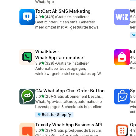
WhatsApp
TxtCart AI: SMS Marketing
Wi
van 5 sterren
4,9
(448)
•
Gratis te installeren
5,0
448 recensies in totaal
193
Geef minder uit aan sms. Genereer
Ver
meer omzet met AI-gestuurde flows.
her
WhatFlow ‑
In
WhatsApp‑automatise
4,0
211
Aut
van 5 sterren
3,9
(329)
•
Gratis te installeren
329 recensies in totaal
mar
Automatiseer bevestigingen,
winkelwagenherstel en updates op W
CA: WhatsApp Chat Order Button
Sp
van 5 sterren
5,0
(25)
•
Gratis abonnement beschikbaar
5,0
25 recensies in totaal
106
WhatsApp-bestelknop, automatische
Ve
bevestigingen & checkouts herstellen
win
aut
Built for Shopify
Texnity WhatsApp Business API
Op
van 5 sterren
5,0
(33)
•
Gratis proefperiode beschikbaar
4,8
33 recensies in totaal
418
Officiële WhatsApp-oplossing voor
Bou