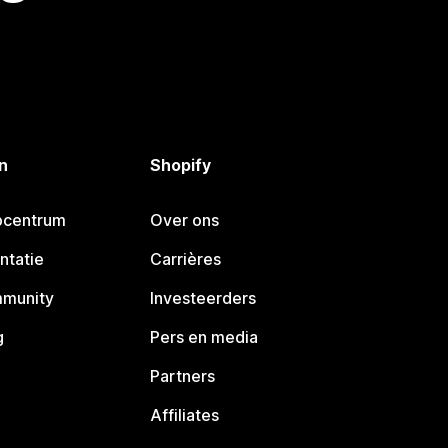
n
Shopify
pcentrum
Over ons
ntatie
Carrières
mmunity
Investeerders
g
Pers en media
Partners
Affiliates