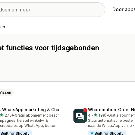
Door apps
gen
t functies voor tijdsgebonden
Wissen
: WhatsApp marketing & Chat
Whatomation‑Order No
van 5 sterren
van 5 sterren
(275)
•
Gratis abonnement beschikbaar
4,7
(199)
•
 recensies in totaal
199 recensies in totaal
pagnes, herstel winkelw. &
Stuur automatische bestel
erupdates op WhatsApp, button
naar de WhatsApp van je k
Built for Shopify
Built for Shopify