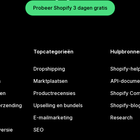
Probeer Shopify 3 dagen gratis
Topcategorieën
Hulpbronne
Dropshipping
Shopify-hel
n
Marktplaatsen
API-docume
pen
Productrecensies
Shopify Co
erzending
Upselling en bundels
Shopify-blo
E-mailmarketing
Research
ersie
SEO