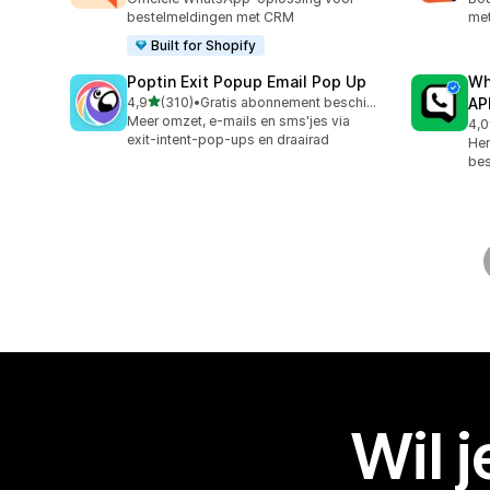
bestelmeldingen met CRM
met
Built for Shopify
Poptin Exit Popup Email Pop Up
Wh
van 5 sterren
4,9
(310)
•
Gratis abonnement beschikbaar
AP
310 recensies in totaal
Meer omzet, e-mails en sms'jes via
4,0
1 r
exit-intent-pop-ups en draairad
Her
bes
Wil 