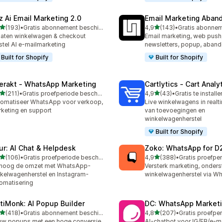
z Ai Email Marketing 2.0
Email Marketing Aban
van 5 sterren
van 5 sterren
(193)
•
Gratis abonnement beschikbaar
4,9
(143)
•
 recensies in totaal
143 recensies in totaal
laten winkelwagen & checkout
Email marketing, web push
stel AI e-mailmarketing
newsletters, popup, aband
Built for Shopify
Built for Shopify
terakt ‑ WhatsApp Marketing
Cartlytics ‑ Cart Analy
van 5 sterren
van 5 sterren
(211)
•
Gratis proefperiode beschikbaar
4,9
(43)
•
Gratis te installe
 recensies in totaal
43 recensies in totaal
omatiseer WhatsApp voor verkoop,
Live winkelwagens in realti
keting en support
van toevoegingen en
winkelwagenherstel
Built for Shopify
ur: AI Chat & Helpdesk
Zoko: WhatsApp for D
van 5 sterren
van 5 sterren
(106)
•
Gratis proefperiode beschikbaar
4,9
(388)
•
 recensies in totaal
388 recensies in totaal
rhoog de omzet met WhatsApp-
Versterk marketing, onders
kelwagenherstel en Instagram-
winkelwagenherstel via W
omatisering
tiMonk: AI Popup Builder
DC: WhatsApp Marketi
van 5 sterren
van 5 sterren
(418)
•
Gratis abonnement beschikbaar
4,8
(207)
•
 recensies in totaal
207 recensies in totaal
w popups met een hoge conversie
AI-chatbot voor IG/FB/e-ma