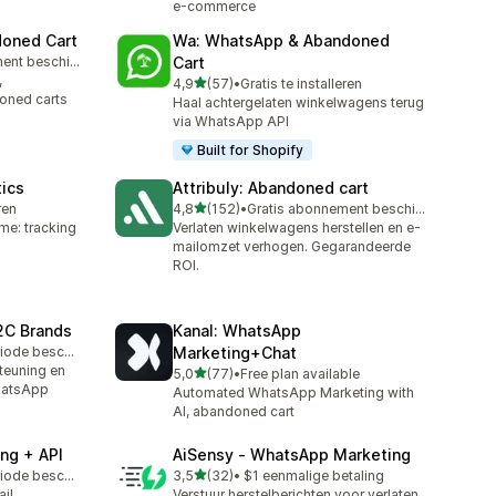
e-commerce
doned Cart
Wa: WhatsApp & Abandoned
Gratis abonnement beschikbaar
Cart
,
van 5 sterren
4,9
(57)
•
Gratis te installeren
57 recensies in totaal
oned carts
Haal achtergelaten winkelwagens terug
via WhatsApp API
Built for Shopify
tics
Attribuly: Abandoned cart
van 5 sterren
ren
4,8
(152)
•
Gratis abonnement beschikbaar
152 recensies in totaal
me: tracking
Verlaten winkelwagens herstellen en e-
mailomzet verhogen. Gegarandeerde
ROI.
2C Brands
Kanal: WhatsApp
Gratis proefperiode beschikbaar
Marketing+Chat
teuning en
van 5 sterren
5,0
(77)
•
Free plan available
77 recensies in totaal
hatsApp
Automated WhatsApp Marketing with
AI, abandoned cart
ng + API
AiSensy ‑ WhatsApp Marketing
van 5 sterren
Gratis proefperiode beschikbaar
3,5
(32)
•
$1 eenmalige betaling
32 recensies in totaal
il,
Verstuur herstelberichten voor verlaten