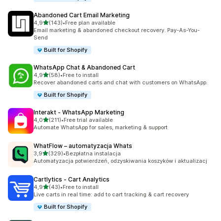
Abandoned Cart Email Marketing
na 5 gwiazdek
4,9
(143)
•
Free plan available
Łączna liczba recenzji: 143
Email marketing & abandoned checkout recovery. Pay-As-You-
Send
Built for Shopify
WhatsApp Chat & Abandoned Cart
na 5 gwiazdek
4,9
(58)
•
Free to install
Łączna liczba recenzji: 58
Recover abandoned carts and chat with customers on WhatsApp.
Built for Shopify
Interakt ‑ WhatsApp Marketing
na 5 gwiazdek
4,0
(211)
•
Free trial available
Łączna liczba recenzji: 211
Automate WhatsApp for sales, marketing & support
WhatFlow – automatyzacja Whats
na 5 gwiazdek
3,9
(329)
•
Bezpłatna instalacja
Łączna liczba recenzji: 329
Automatyzacja potwierdzeń, odzyskiwania koszyków i aktualizacj
Cartlytics ‑ Cart Analytics
na 5 gwiazdek
4,9
(43)
•
Free to install
Łączna liczba recenzji: 43
Live carts in real time: add to cart tracking & cart recovery
Built for Shopify