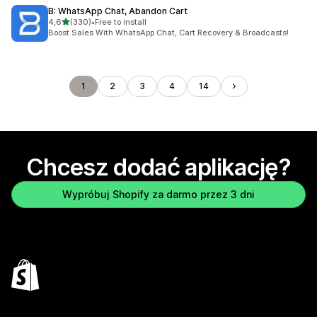
B: WhatsApp Chat, Abandon Cart
na 5 gwiazdek
4,6
(330)
•
Free to install
Łączna liczba recenzji: 330
Boost Sales With WhatsApp Chat, Cart Recovery & Broadcasts!
1
2
3
4
14
Chcesz dodać aplikację?
Wypróbuj Shopify za darmo przez 3 dni